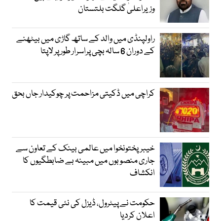
وزیراعلیٰ گلگت بلتستان
راولپنڈی میں والد کے ساتھ گاڑی میں بیٹھنے
کے دوران 6 سالہ بچی پراسرار طور پر لاپتا
کراچی میں ڈکیتی مزاحمت پر چوکیدار جاں بحق
خیبرپختونخوا میں عالمی بینک کے تعاون سے
جاری منصوبوں میں مبینہ بے ضابطگیوں کا
انکشاف
حکومت نے پیٹرول، ڈیزل کی نئی قیمت کا
اعلان کردیا