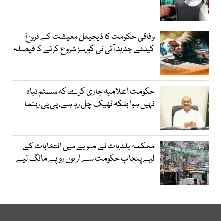
وفاقی حکومت کا ڈیجیٹل معیشت کے فروغ
کیلئے جدید آئی ٹی کورسز شروع کرنے کا فیصلہ
حکومت اعلامیہ جاری کرے کہ سسٹم تباہ
نہیں ہوا بلکہ ٹھیک چل رہا ہے، پی پی رہنما
محکمہ بلدیات نے صوبے میں انتخابات کے
لیے پنجاب حکومت سے اربوں روپے مانگ لیے