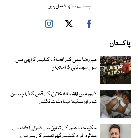
ہمارے ساتھ شامل ہوں
پاکستان
میر رضا علی کے انصاف کیلیے کراچی میں
سول سوسائٹی کا احتجاج
لاہور میں 40 سالہ خاتون کے قتل کا ڈراپ سین،
شوہر اور سوتیلا بیٹا ملوث نکلے
حکومت سندھ کے تعاون سے قدرتی آفات سے
متاثرہ افراد کیلئے گھر تعمیر کر رہے ہیں،