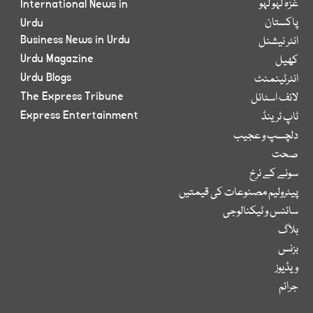
غزہ لہو لہو
International News in
پاکستان
Urdu
Business News in Urdu
انٹر نیشنل
Urdu Magazine
کھیل
Urdu Blogs
انٹرٹینمنٹ
The Express Tribune
لائف اسٹائل
Express Entertainment
ٹاپ ٹرینڈ
دلچسپ و عجیب
صحت
سونے کے نرخ
پیٹرولیم مصنوعات کی قیمتیں
سائنس و ٹیکنالوجی
بلاگ
بزنس
ویڈیوز
جرائم