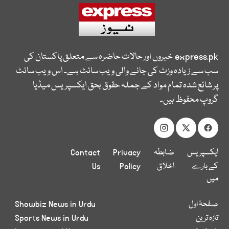
express.pk
خبروں اور حالات حاضرہ سے متعلق پاکستان کی
سب سے زیادہ وزٹ کی جانے والی ویب سائٹ ہے۔ اس ویب سائٹ
پر شائع شدہ تمام مواد کے جملہ حقوق بحق ایکسپریس میڈیا
گروپ محفوظ ہیں۔
ایکسپریس
ضابطہ
Privacy
Contact
کے بارے
اخلاق
Policy
Us
میں
صفحۂ اول
Showbiz News in Urdu
تازہ ترین
Sports News in Urdu