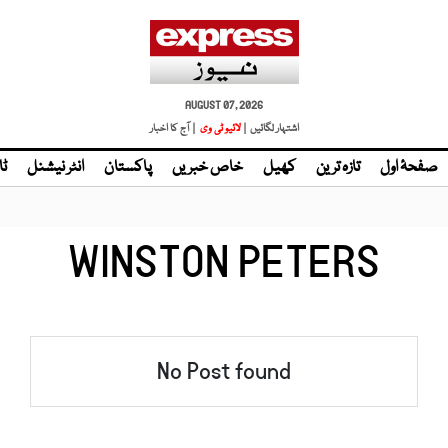
AUGUST 07, 2026
اشتہار لگائیں |
لائیو ٹی وی
| آج کا اخبار
صفحۂ اول
تازہ ترین
کھیل
خاص خبریں
پاکستان
انٹر نیشنل
ٹا
WINSTON PETERS
No Post found