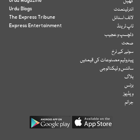
Urdu Magazine
کھیل
Urdu Blogs
انٹرٹینمنٹ
The Express Tribune
لائف اسٹائل
Express Entertainment
ٹاپ ٹرینڈ
دلچسپ و عجیب
صحت
سونے کے نرخ
پیٹرولیم مصنوعات کی قیمتیں
سائنس و ٹیکنالوجی
بلاگ
بزنس
ویڈیوز
جرائم