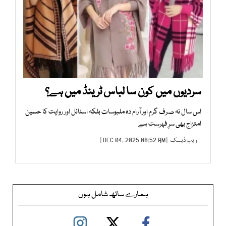
سردیوں میں کون سا لباس ٹرینڈ میں ہے؟
اس سال نہ صرف گرم اور آرام دہ ملبوسات بلکہ اسٹائل اور روایت کا حسین
امتزاج بھی سرِ فہرست ہے
ویب ڈیسک
| DEC 04, 2025 08:52 AM |
ہمارے ساتھ شامل ہوں