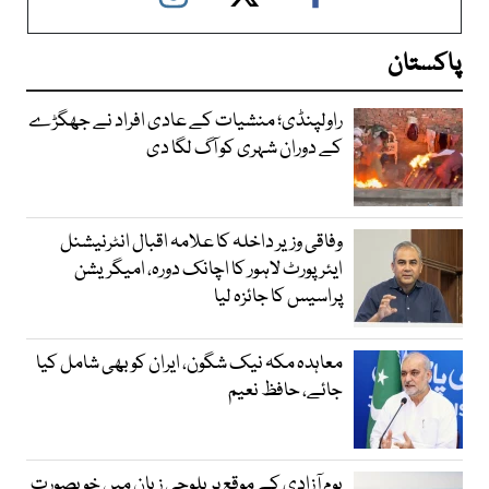
پاکستان
راولپنڈی؛ منشیات کے عادی افراد نے جھگڑے
کے دوران شہری کو آگ لگا دی
وفاقی وزیر داخلہ کا علامہ اقبال انٹرنیشنل
ایئرپورٹ لاہور کا اچانک دورہ، امیگریشن
پراسیس کا جائزہ لیا
معاہدہ مکہ نیک شگون، ایران کو بھی شامل کیا
جائے، حافظ نعیم
یومِ آزادی کے موقع پر بلوچی زبان میں خوبصورت