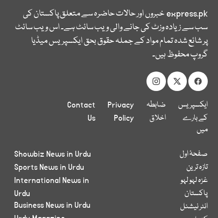
express.pk
خبروں اور حالات حاضرہ سے متعلق پاکستان کی
سب سے زیادہ وزٹ کی جانے والی ویب سائٹ ہے۔ اس ویب سائٹ
پر شائع شدہ تمام مواد کے جملہ حقوق بحق ایکسپریس میڈیا
گروپ محفوظ ہیں۔
ایکسپریس
ضابطہ
Privacy
Contact
کے بارے
اخلاق
Policy
Us
میں
صفحۂ اول
Showbiz News in Urdu
تازہ ترین
Sports News in Urdu
غزہ لہو لہو
International News in
پاکستان
Urdu
Business News in Urdu
انٹر نیشنل