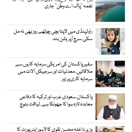
نغمہ ’’پاک اے وطن‘‘ جاری
راولپنڈی میں لاپتا بچی چوتھے روز بھی نہ مل
سکی، سرچ آپریشن بند
سفیر پاکستان کی امریکی سرمایہ کاروں سے
ملاقاتیں، معدنیات اور سرجیکل آلات میں
سرمایہ کاری پر زور
پاکستان، سعودی عرب اور ترکیہ کا دفاعی
معاہدہ تازہ ہوا کا جھونکا ہے، لیاقت بلوچ
وزیر داخلہ محسن نقوی کا لاہور ایئر پورٹ کا