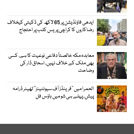
ایدھی فاؤنڈیشن پر 65 لاکھ کی ڈکیتی کیخلاف
رضاکاروں کا کراچی پریس کلب پر احتجاج
معاہدہ مکہ خالصتاً دفاعی نوعیت کا ہے، کسی
بھی ملک کے خلاف نہیں، اسحاق ڈار کی
وضاحت
الحمرا میں ’’فرینڈز آف سیونٹینز‘‘ تھیٹر ڈرامہ
پیش، پہلے ہی شو میں ہاؤس فل