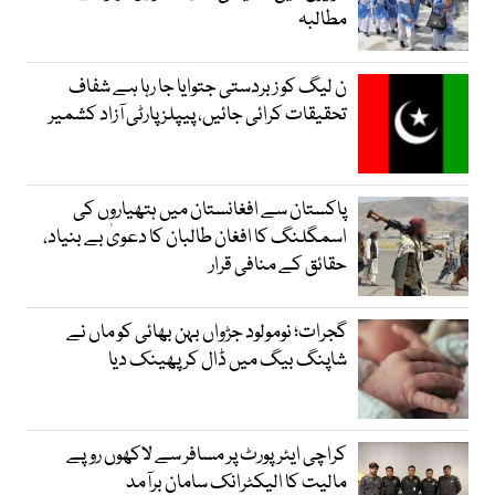
مطالبہ
ن لیگ کو زبردستی جتوایا جا رہا ہے شفاف
تحقیقات کرائی جائیں، پیپلز پارٹی آزاد کشمیر
پاکستان سے افغانستان میں ہتھیاروں کی
اسمگلنگ کا افغان طالبان کا دعویٰ بے بنیاد،
حقائق کے منافی قرار
گجرات؛ نومولود جڑواں بہن بھائی کو ماں نے
شاپنگ بیگ میں ڈال کر پھینک دیا
کراچی ایئرپورٹ پر مسافر سے لاکھوں روپے
مالیت کا الیکٹرانک سامان برآمد