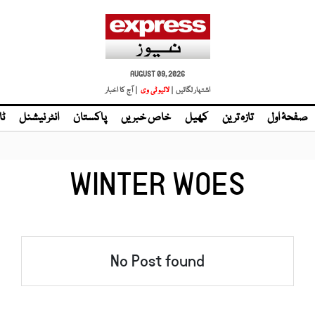
AUGUST 09, 2026
اشتہار لگائیں |
لائیو ٹی وی
| آج کا اخبار
صفحۂ اول
تازہ ترین
کھیل
خاص خبریں
پاکستان
انٹر نیشنل
ٹا
WINTER WOES
No Post found