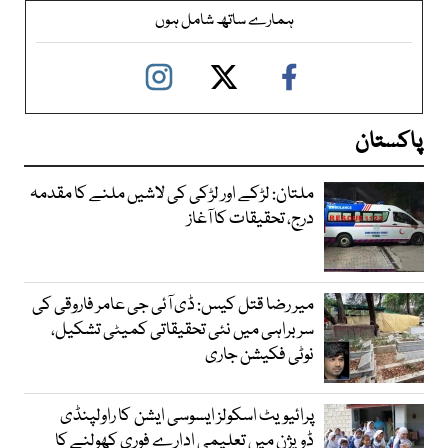
ہمارے ساتھ شامل ہوں
پاکستان
ملتان: لڑکے اور لڑکی کی لاشیں ملنے کا مقدمہ
درج، تحقیقات کا آغاز
میر رضا قتل کیس: ڈی آئی جی عامر فاروقی کی
سربراہی میں نئی تحقیقاتی کمیٹی تشکیل،
نوٹی فکیشن جاری
پرائیویٹ اسکولز ایسوسی ایشن کا راولپنڈی
ڈویژن میں تعلیمی ادارے فوری کھولنے کا