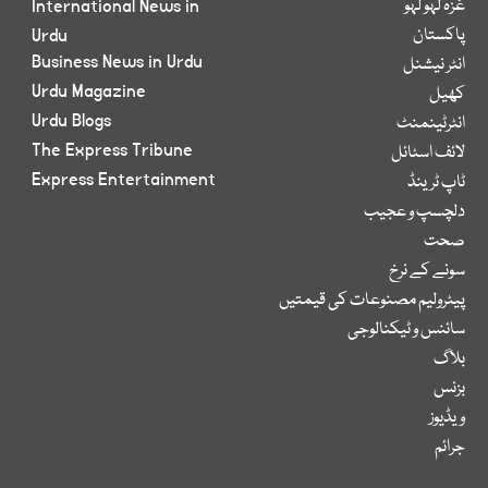
غزہ لہو لہو
International News in
پاکستان
Urdu
Business News in Urdu
انٹر نیشنل
Urdu Magazine
کھیل
Urdu Blogs
انٹرٹینمنٹ
The Express Tribune
لائف اسٹائل
Express Entertainment
ٹاپ ٹرینڈ
دلچسپ و عجیب
صحت
سونے کے نرخ
پیٹرولیم مصنوعات کی قیمتیں
سائنس و ٹیکنالوجی
بلاگ
بزنس
ویڈیوز
جرائم