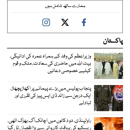
ہمارے ساتھ شامل ہوں
پاکستان
وزیراعظم کی وفد کے ہمراہ عمرہ کی ادائیگی،
بیت اللہ میں حاضری کی سعادت، ملک و قوم
کیلیے خصوصی دعائیں
پنجاب پولیس میں بڑے پیمانے پر اکھاڑ پچھاڑ،
ایک درجن سے زائد ڈی ایس پیز کی تقرری اور
تبادلے
راولپنڈی، دو دکانوں میں اچانک آگ بھڑک اٹھی،
ریسکیو کی بروقت کارروائی سے بڑا نقصان ٹل گیا