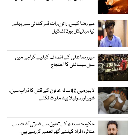
میر رضا کیس، راتوں رات قبر کشائی سے پہلے
نیا میڈیکل بورڈ تشکیل
میر رضا علی کے انصاف کیلیے کراچی میں
سول سوسائٹی کا احتجاج
لاہور میں 40 سالہ خاتون کے قتل کا ڈراپ سین،
شوہر اور سوتیلا بیٹا ملوث نکلے
حکومت سندھ کے تعاون سے قدرتی آفات سے
متاثرہ افراد کیلئے گھر تعمیر کر رہے ہیں،