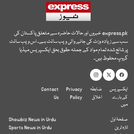
express.pk
خبروں اور حالات حاضرہ سے متعلق پاکستان کی
سب سے زیادہ وزٹ کی جانے والی ویب سائٹ ہے۔ اس ویب سائٹ
پر شائع شدہ تمام مواد کے جملہ حقوق بحق ایکسپریس میڈیا
گروپ محفوظ ہیں۔
ایکسپریس
ضابطہ
Privacy
Contact
کے بارے
اخلاق
Policy
Us
میں
صفحۂ اول
Showbiz News in Urdu
تازہ ترین
Sports News in Urdu