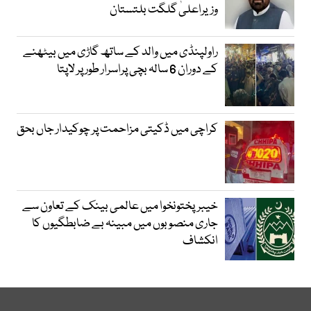
وزیراعلیٰ گلگت بلتستان
راولپنڈی میں والد کے ساتھ گاڑی میں بیٹھنے
کے دوران 6 سالہ بچی پراسرار طور پر لاپتا
کراچی میں ڈکیتی مزاحمت پر چوکیدار جاں بحق
خیبرپختونخوا میں عالمی بینک کے تعاون سے
جاری منصوبوں میں مبینہ بے ضابطگیوں کا
انکشاف