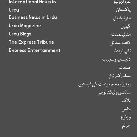
غزہ لہو لہو
International News in
پاکستان
Urdu
Business News in Urdu
انٹر نیشنل
Urdu Magazine
کھیل
Urdu Blogs
انٹرٹینمنٹ
The Express Tribune
لائف اسٹائل
Express Entertainment
ٹاپ ٹرینڈ
دلچسپ و عجیب
صحت
سونے کے نرخ
پیٹرولیم مصنوعات کی قیمتیں
سائنس و ٹیکنالوجی
بلاگ
بزنس
ویڈیوز
جرائم