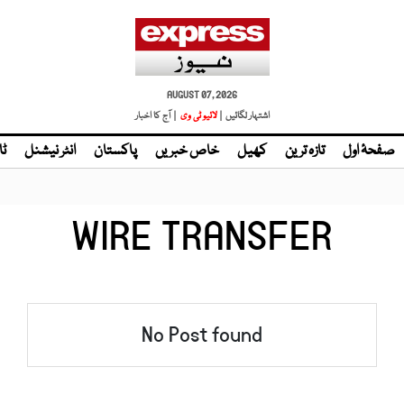
AUGUST 07, 2026
اشتہار لگائیں |
لائیو ٹی وی
| آج کا اخبار
صفحۂ اول
تازہ ترین
کھیل
خاص خبریں
پاکستان
انٹر نیشنل
ٹا
WIRE TRANSFER
No Post found