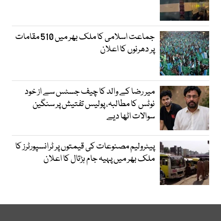
جماعت اسلامی کا ملک بھر میں 510 مقامات
پر دھرنوں کا اعلان
میر رضا کے والد کا چیف جسٹس سے از خود
نوٹس کا مطالبہ، پولیس تفتیش پر سنگین
سوالات اٹھا دیے
پیٹرولیم مصنوعات کی قیمتوں پر ٹرانسپورٹرز کا
ملک بھر میں پہیہ جام ہڑتال کا اعلان