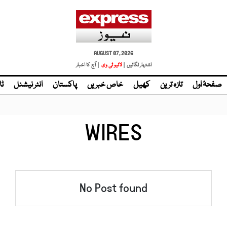
AUGUST 07, 2026
اشتہار لگائیں |
لائیو ٹی وی
| آج کا اخبار
صفحۂ اول
تازہ ترین
کھیل
خاص خبریں
پاکستان
انٹر نیشنل
ٹا
WIRES
No Post found