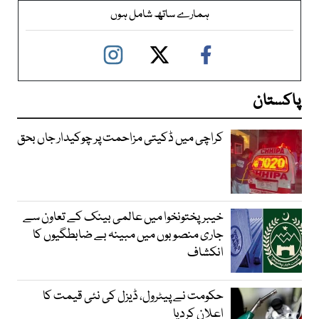
ہمارے ساتھ شامل ہوں
پاکستان
کراچی میں ڈکیتی مزاحمت پر چوکیدار جاں بحق
خیبرپختونخوا میں عالمی بینک کے تعاون سے
جاری منصوبوں میں مبینہ بے ضابطگیوں کا
انکشاف
حکومت نے پیٹرول، ڈیزل کی نئی قیمت کا
اعلان کردیا