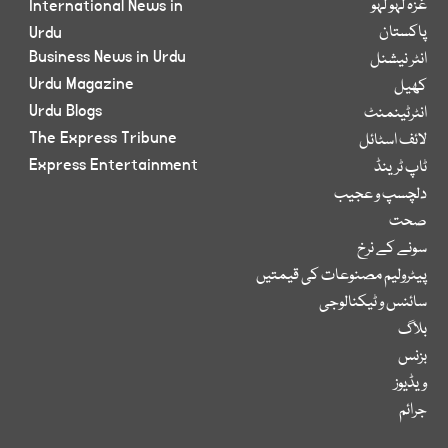
غزہ لہو لہو
International News in
پاکستان
Urdu
Business News in Urdu
انٹر نیشنل
Urdu Magazine
کھیل
Urdu Blogs
انٹرٹینمنٹ
The Express Tribune
لائف اسٹائل
Express Entertainment
ٹاپ ٹرینڈ
دلچسپ و عجیب
صحت
سونے کے نرخ
پیٹرولیم مصنوعات کی قیمتیں
سائنس و ٹیکنالوجی
بلاگ
بزنس
ویڈیوز
جرائم