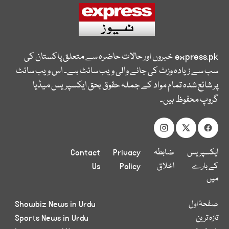
express.pk
خبروں اور حالات حاضرہ سے متعلق پاکستان کی
سب سے زیادہ وزٹ کی جانے والی ویب سائٹ ہے۔ اس ویب سائٹ
پر شائع شدہ تمام مواد کے جملہ حقوق بحق ایکسپریس میڈیا
گروپ محفوظ ہیں۔
ایکسپریس
ضابطہ
Privacy
Contact
کے بارے
اخلاق
Policy
Us
میں
صفحۂ اول
Showbiz News in Urdu
تازہ ترین
Sports News in Urdu