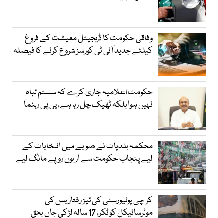
وفاقی حکومت کا ڈیجیٹل معیشت کے فروغ
کیلئے جدید آئی ٹی کورسز شروع کرنے کا فیصلہ
حکومت اعلامیہ جاری کرے کہ سسٹم تباہ
نہیں ہوا بلکہ ٹھیک چل رہا ہے، پی پی رہنما
محکمہ بلدیات نے صوبے میں انتخابات کے
لیے پنجاب حکومت سے اربوں روپے مانگ لیے
کراچی یونیورسٹی کی تیز رفتار بس کی
موٹرسائیکل کو ٹکر، 17 سالہ لڑکی جاں بحق