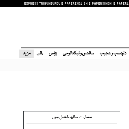
EXPRESS TRIBUNE
URDU E-PAPER
ENGLISH E-PAPER
SINDHI E-PAPER
L
دلچسپ و عجیب
سائنس و ٹیکنالوجی
بزنس
رائے
مزید
ہمارے ساتھ شامل ہوں