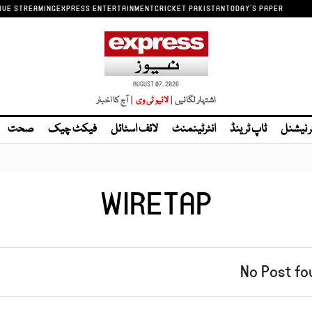
IVE STREAMING
EXPRESS ENTERTAINMENT
CRICKET PAKISTAN
TODAY'S PAPER
AUGUST 07, 2026
اشتہار لگائیں |
| آج کا اخبار
ر نیشنل
ٹاپ ٹرینڈ
انٹرٹینمنٹ
لائف اسٹائل
فیکٹ چیک
صحت
WIRETAP
No Post fo