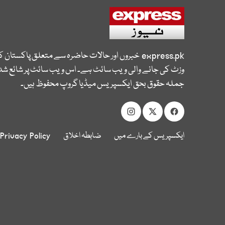
express.pk
خبروں اور حالات حاضرہ سے متعلق پاکستان 
وزٹ کی جانے والی ویب سائٹ ہے۔ اس ویب سائٹ پر شائع شدہ
جملہ حقوق بحق ایکسپریس میڈیا گروپ محفوظ ہیں۔
ایکسپریس کے بارے میں
ضابطہ اخلاق
Privacy Policy