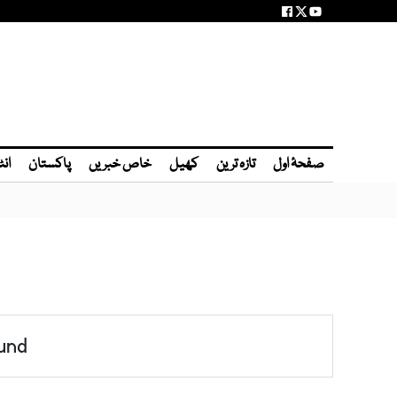
صفحۂ اول
تازہ ترین
کھیل
خاص خبریں
پاکستان
انٹ
und