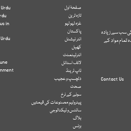
صفحۂ اول
 Urdu
تازہ ترین
rdu
غزہ لہو لہو
ws in
پاکستان
کی سب سے زیادہ
 Urdu
انٹر نیشنل
 تمام مواد کے
کھیل
انٹرٹینمنٹ
bune
لائف اسٹائل
inment
ٹاپ ٹرینڈ
دلچسپ و عجیب
Contact Us
صحت
سونے کے نرخ
پیٹرولیم مصنوعات کی قیمتیں
سائنس و ٹیکنالوجی
بلاگ
بزنس