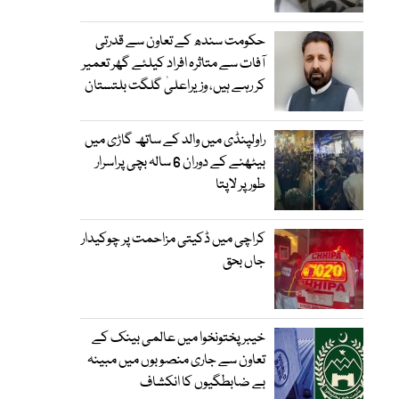
حکومت سندھ کے تعاون سے قدرتی
آفات سے متاثرہ افراد کیلئے گھر تعمیر
کر رہے ہیں، وزیراعلیٰ گلگت بلتستان
راولپنڈی میں والد کے ساتھ گاڑی میں
بیٹھنے کے دوران 6 سالہ بچی پراسرار
طور پر لاپتا
کراچی میں ڈکیتی مزاحمت پر چوکیدار
جاں بحق
خیبرپختونخوا میں عالمی بینک کے
تعاون سے جاری منصوبوں میں مبینہ
بے ضابطگیوں کا انکشاف