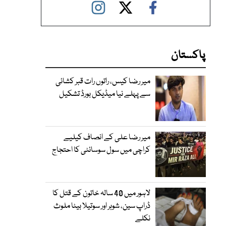
پاکستان
میر رضا کیس، راتوں رات قبر کشائی
سے پہلے نیا میڈیکل بورڈ تشکیل
میر رضا علی کے انصاف کیلیے
کراچی میں سول سوسائٹی کا احتجاج
لاہور میں 40 سالہ خاتون کے قتل کا
ڈراپ سین، شوہر اور سوتیلا بیٹا ملوث
نکلے