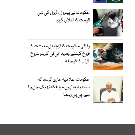
حکومت نے پیٹرول، ڈیزل کی نئی
قیمت کا اعلان کردیا
وفاقی حکومت کا ڈیجیٹل معیشت کے
فروغ کیلئے جدید آئی ٹی کورسز شروع
کرنے کا فیصلہ
حکومت اعلامیہ جاری کرے کہ
سسٹم تباہ نہیں ہوا بلکہ ٹھیک چل رہا
ہے، پی پی رہنما