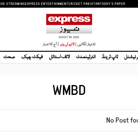
IVE STREAMING
EXPRESS ENTERTAINMENT
CRICKET PAKISTAN
TODAY'S PAPER
AUGUST 08, 2026
اشتہار لگائیں |
لائیو ٹی وی
| آج کا اخبار
ر نیشنل
ٹاپ ٹرینڈ
انٹرٹینمنٹ
لائف اسٹائل
فیکٹ چیک
صحت
WMBD
No Post fo