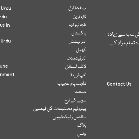
صفحۂ اول
 Urdu
تازہ ترین
rdu
غزہ لہو لہو
ws in
پاکستان
کی سب سے زیادہ
 Urdu
انٹر نیشنل
 تمام مواد کے
کھیل
انٹرٹینمنٹ
bune
لائف اسٹائل
inment
ٹاپ ٹرینڈ
دلچسپ و عجیب
Contact Us
صحت
سونے کے نرخ
پیٹرولیم مصنوعات کی قیمتیں
سائنس و ٹیکنالوجی
بلاگ
بزنس