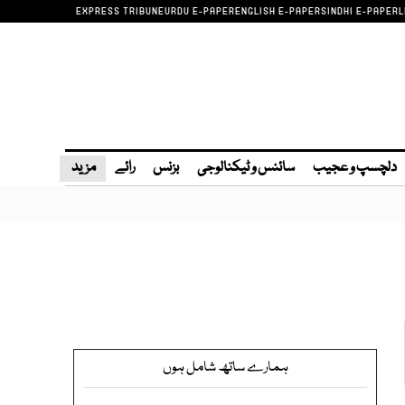
EXPRESS TRIBUNE
URDU E-PAPER
ENGLISH E-PAPER
SINDHI E-PAPER
L
دلچسپ و عجیب
سائنس و ٹیکنالوجی
بزنس
رائے
مزید
ہمارے ساتھ شامل ہوں