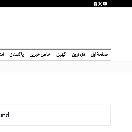
صفحۂ اول
تازہ ترین
کھیل
خاص خبریں
پاکستان
انٹ
und