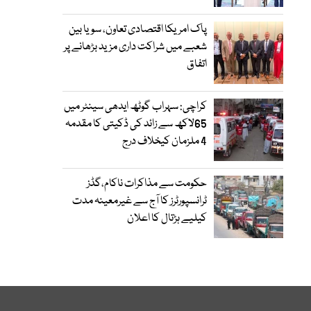
پاک امریکا اقتصادی تعاون، سویا بین
شعبے میں شراکت داری مزید بڑھانے پر
اتفاق
کراچی: سہراب گوٹھ ایدھی سینٹر میں
65لاکھ سے زائد کی ڈکیتی کا مقدمہ
4 ملزمان کیخلاف درج
حکومت سے مذاکرات ناکام،گڈز
ٹرانسپورٹرز کا آج سے غیرمعینہ مدت
کیلیے ہڑتال کا اعلان