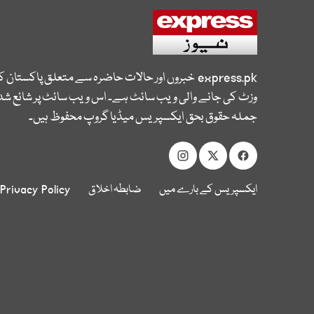
express.pk
خبروں اور حالات حاضرہ سے متعلق پاکستان 
وزٹ کی جانے والی ویب سائٹ ہے۔ اس ویب سائٹ پر شائع شدہ
جملہ حقوق بحق ایکسپریس میڈیا گروپ محفوظ ہیں۔
ایکسپریس کے بارے میں
ضابطہ اخلاق
Privacy Policy