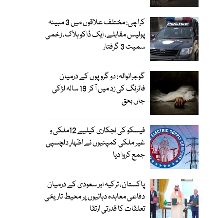
کراچی: مختلف علاقوں میں 3 مبینہ
پولیس مقابلے، ایک ڈاکو ہلاک، زخمی
سمیت 3 گرفتار
گوجرانوالہ: دو گروپوں کے درمیان
فائرنگ کی زد میں آکر 19 سالہ لڑکی
جاں بحق
فیسکو کی نجکاری کیلیے 12ملکی و
غیر ملکی کمپنیوں نے اظہارِ دلچسپی
جمع کروا دیا
پاکستان، ترکیہ اور سعودی کے درمیان
دفاعی معاہدہ دہائیوں پر محیط تاریخی
تعلقات کا قدرتی ارتقا