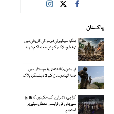
پاکستان
ہنگو؛ سیکیورٹی فورسز کی کارروائی میں
7خوارج ہلاک، کیپٹن حمزہ اکرم شہید
آپریشن رَدُّ الفتنہ 3: بلوچستان میں
فتنۃ الہندوستان کے 3 دہشتگرد ہلاک
کراچی: لائنز ایریا کے مکینوں کا 15 روز
سے پانی کی فراہمی معطل ہونے پر
احتجاج