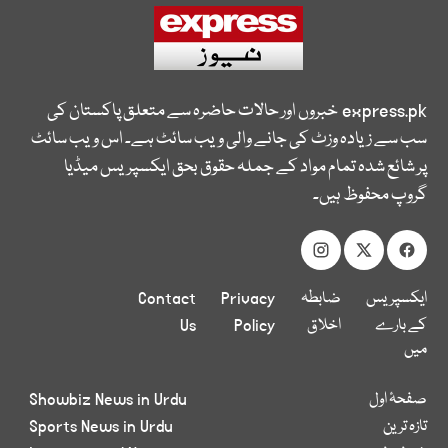
express.pk
خبروں اور حالات حاضرہ سے متعلق پاکستان کی
سب سے زیادہ وزٹ کی جانے والی ویب سائٹ ہے۔ اس ویب سائٹ
پر شائع شدہ تمام مواد کے جملہ حقوق بحق ایکسپریس میڈیا
گروپ محفوظ ہیں۔
ایکسپریس
ضابطہ
Privacy
Contact
کے بارے
اخلاق
Policy
Us
میں
صفحۂ اول
Showbiz News in Urdu
تازہ ترین
Sports News in Urdu