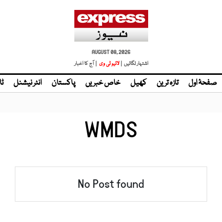
AUGUST 08, 2026
اشتہار لگائیں |
لائیو ٹی وی
| آج کا اخبار
صفحۂ اول
تازہ ترین
کھیل
خاص خبریں
پاکستان
انٹر نیشنل
ٹا
WMDS
No Post found