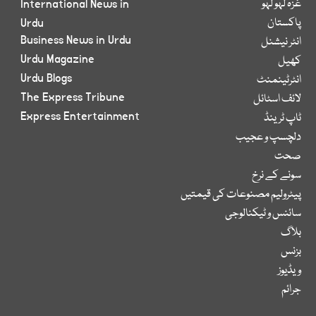
غزہ لہو لہو
International News in
پاکستان
Urdu
Business News in Urdu
انٹر نیشنل
Urdu Magazine
کھیل
Urdu Blogs
انٹرٹینمنٹ
The Express Tribune
لائف اسٹائل
Express Entertainment
ٹاپ ٹرینڈ
دلچسپ و عجیب
صحت
سونے کے نرخ
پیٹرولیم مصنوعات کی قیمتیں
سائنس و ٹیکنالوجی
بلاگ
بزنس
ویڈیوز
جرائم