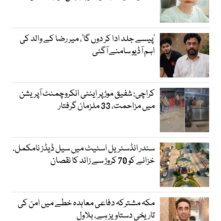
’پیسے جلد ادا کر دوں گا‘، میر رضا کے والد کی
اہم آڈیو سامنے آگئی
کراچی: شفیق موڑ پر اینٹی انکروچمنٹ آپریشن
میں مزاحمت، 33 ملزمان گرفتار
سندر انڈسٹریل اسٹیٹ میں سیل ڈیڈز نامکمل،
خزانے کو 70 کروڑ سے زائد کا نقصان
مکہ مشترکہ دفاعی معاہدہ خطے میں امن کی
تاریخی دستاویز ہے، بلاول