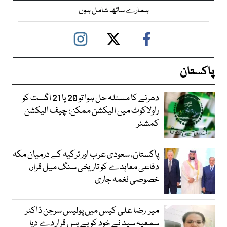
ہمارے ساتھ شامل ہوں
پاکستان
دھرنے کا مسئلہ حل ہوا تو 20 یا 21 اگست کو
راولاکوٹ میں الیکشن ممکن: چیف الیکشن
کمشنر
پاکستان، سعودی عرب اور ترکیہ کے درمیان مکہ
دفاعی معاہدے کو تاریخی سنگ میل قرار،
خصوصی نغمہ جاری
میر رضا علی کیس میں پولیس سرجن ڈاکٹر
سمعیہ سید نے خود کو بے بس قرار دے دیا