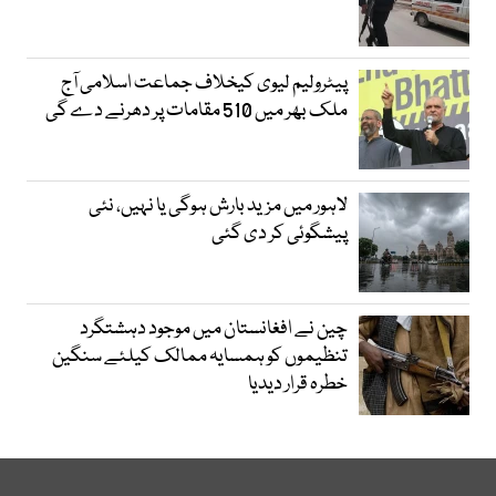
پیٹرولیم لیوی کیخلاف جماعت اسلامی آج
ملک بھر میں 510 مقامات پر دھرنے دے گی
لاہور میں مزید بارش ہوگی یا نہیں، نئی
پیشگوئی کر دی گئی
چین نے افغانستان میں موجود دہشتگرد
تنظیموں کو ہمسایہ ممالک کیلئے سنگین
خطرہ قرار دیدیا