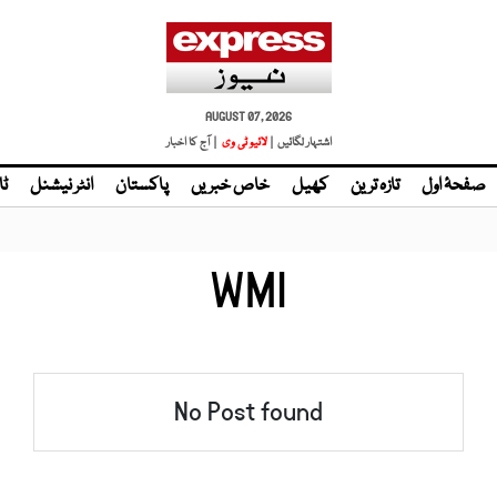
AUGUST 07, 2026
اشتہار لگائیں |
| آج کا اخبار
صفحۂ اول
تازہ ترین
کھیل
خاص خبریں
پاکستان
انٹر نیشنل
ٹا
WMI
No Post found