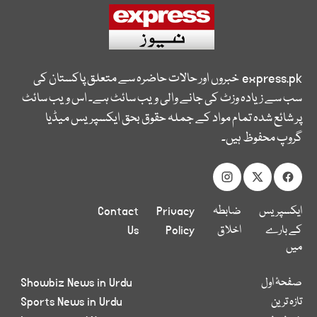
express.pk
خبروں اور حالات حاضرہ سے متعلق پاکستان کی
سب سے زیادہ وزٹ کی جانے والی ویب سائٹ ہے۔ اس ویب سائٹ
پر شائع شدہ تمام مواد کے جملہ حقوق بحق ایکسپریس میڈیا
گروپ محفوظ ہیں۔
ایکسپریس
ضابطہ
Privacy
Contact
کے بارے
اخلاق
Policy
Us
میں
صفحۂ اول
Showbiz News in Urdu
تازہ ترین
Sports News in Urdu