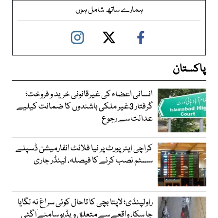
ہمارے ساتھ شامل ہوں
پاکستان
انسانی اعضاء کی غیرقانونی خرید و فروخت؛
گرفتار 3غیر ملکی باشندوں کا ضمانت کیلیے
عدالت سے رجوع
کراچی ایئرپورٹ پر نیا فلائٹ انفارمیشن ڈسپلے
سسٹم نصب کرنے کا فیصلہ، ٹینڈر جاری
راولپنڈی؛ لاپتا بچی کا تاحال کوئی سراغ نہ لگایا
جا سکا، واقعے سے متعلق ویڈیو سامنے آگئی