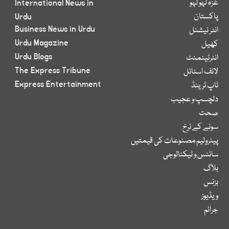
غزہ لہو لہو
International News in
پاکستان
Urdu
Business News in Urdu
انٹر نیشنل
Urdu Magazine
کھیل
Urdu Blogs
انٹرٹینمنٹ
The Express Tribune
لائف اسٹائل
Express Entertainment
ٹاپ ٹرینڈ
دلچسپ و عجیب
صحت
سونے کے نرخ
پیٹرولیم مصنوعات کی قیمتیں
سائنس و ٹیکنالوجی
بلاگ
بزنس
ویڈیوز
جرائم