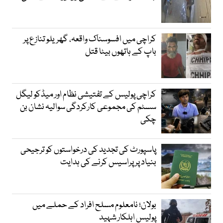
کراچی میں افسوسناک واقعہ، گھریلو تنازع پر
باپ کے ہاتھوں بیٹا قتل
کراچی پولیس کے تفتیشی نظام اور میڈکو لیگل
سسٹم کی مجموعی کارکردگی سوالیہ نشان بن
چکی
پاسپورٹ کی تجدید کی درخواستوں کو ترجیحی
بنیاد پر پراسیس کرنے کی ہدایت
بولان؛ نامعلوم مسلح افراد کے حملے میں
پولیس اہلکار شہید