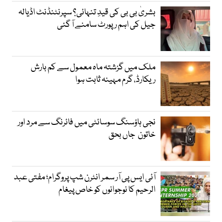
بشریٰ بی بی کی قیدِ تنہائی؟ سپرنٹنڈنٹ اڈیالہ
جیل کی اہم رپورٹ سامنے آ گئی
ملک میں گزشتہ ماہ معمول سے کم بارش
ریکارڈ، گرم مہینہ ثابت ہوا
نجی ہاؤسنگ سوسائٹی میں فائرنگ سے مرد اور
خاتون جاں بحق
آئی ایس پی آر سمر انٹرن شپ پروگرام؛ مفتی عبد
الرحیم کا نوجوانوں کو خاص پیغام