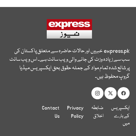
express.pk
خبروں اور حالات حاضرہ سے متعلق پاکستان کی
سب سے زیادہ وزٹ کی جانے والی ویب سائٹ ہے۔ اس ویب سائٹ
پر شائع شدہ تمام مواد کے جملہ حقوق بحق ایکسپریس میڈیا
گروپ محفوظ ہیں۔
ایکسپریس
ضابطہ
Privacy
Contact
کے بارے
اخلاق
Policy
Us
میں