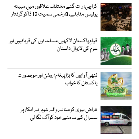
کراچی؛ رات گئے مختلف علاقوں میں مبینہ
پولیس مقابلے، 8 زخمی سمیت 12 ڈاکو گرفتار
قیامِ پاکستان لاکھوں مسلمانوں کی قربانیوں اور
عزم کی لازوال داستان
ننھی آوازوں کا بڑا پیغام؛ روشن اور خوبصورت
پاکستان کا خواب
ناراض بیوی کو منانے والے شوہر نے انکار پر
سسرال کے سامنے خود کو آگ لگا لی