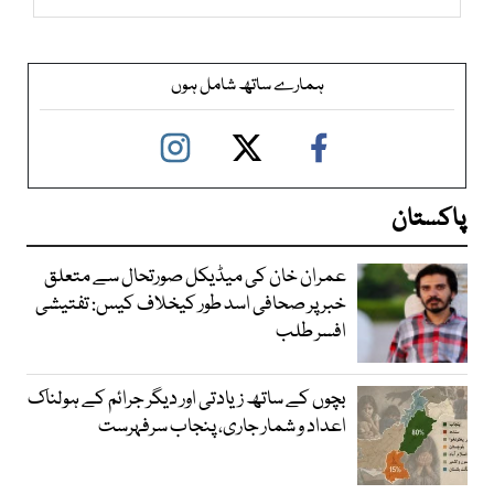
ہمارے ساتھ شامل ہوں
پاکستان
عمران خان کی میڈیکل صورتحال سے متعلق
خبر پر صحافی اسد طور کیخلاف کیس: تفتیشی
افسر طلب
بچوں کے ساتھ زیادتی اور دیگر جرائم کے ہولناک
اعداد و شمار جاری، پنجاب سرفہرست