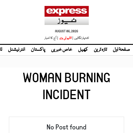
AUGUST 06, 2026
اشتہار لگائیں |
لائیو ٹی وی
| آج کا اخبار
صفحۂ اول
تازہ ترین
کھیل
خاص خبریں
پاکستان
انٹر نیشنل
ٹا
WOMAN BURNING
INCIDENT
No Post found