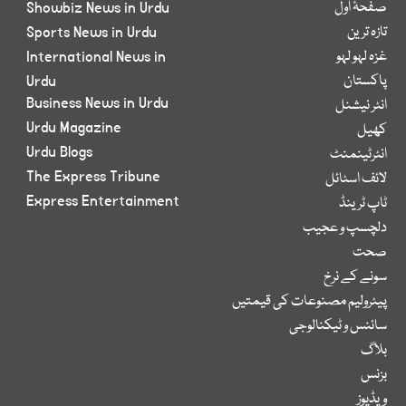
صفحۂ اول
Showbiz News in Urdu
تازہ ترین
Sports News in Urdu
غزہ لہو لہو
International News in
پاکستان
Urdu
Business News in Urdu
انٹر نیشنل
Urdu Magazine
کھیل
Urdu Blogs
انٹرٹینمنٹ
The Express Tribune
لائف اسٹائل
Express Entertainment
ٹاپ ٹرینڈ
دلچسپ و عجیب
صحت
سونے کے نرخ
پیٹرولیم مصنوعات کی قیمتیں
سائنس و ٹیکنالوجی
بلاگ
بزنس
ویڈیوز