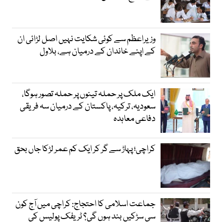
وزیراعظم سے کوئی شکایت نہیں اصل لڑائی ان
کے اپنے خاندان کے درمیان ہے، بلاول
ایک ملک پر حملہ تینوں پر حملہ تصور ہوگا،
سعودیہ، ترکیہ، پاکستان کے درمیان سہ فریقی
دفاعی معاہدہ
کراچی؛ پہاڑ سے گر کر ایک کم عمر لڑکا جاں بحق
جماعت اسلامی کا احتجاج: کراچی میں آج کون
سی سڑکیں بند ہوں گی؟ ٹریفک پولیس کی