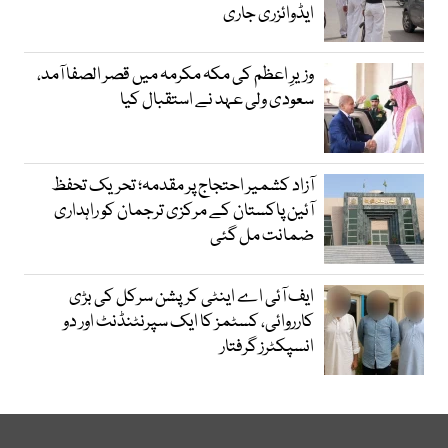
ایڈوائزری جاری
وزیرِ اعظم کی مکہ مکرمہ میں قصر الصفا آمد،
سعودی ولی عہد نے استقبال کیا
آزاد کشمیر احتجاج پر مقدمہ؛ تحریک تحفظ
آئین پاکستان کے مرکزی ترجمان کو راہداری
ضمانت مل گئی
ایف آئی اے اینٹی کرپشن سرکل کی بڑی
کارروائی، کسٹمز کا ایک سپرنٹنڈنٹ اور دو
انسپکٹرز گرفتار