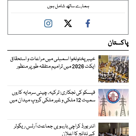
ہمارے ساتھ شامل ہوں
پاکستان
خیبرپختونخوا اسمبلی میں مراعات و استحقاق
ایکٹ 2026 میں ترامیم متفقہ طور پر منظور
فیسکو کی نجکاری: ترکیہ، چینی سرمایہ کاروں
سمیت 12 ملکی و غیر ملکی گروپ میدان میں
انٹر بورڈ کراچی بارہویں جماعت آرٹس ریگولر
کے نتائج کا اعلان