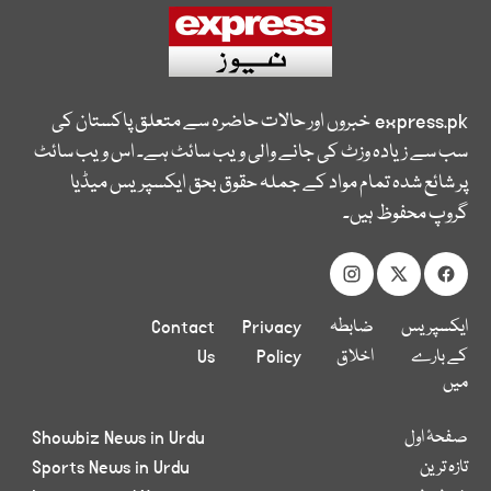
express.pk
خبروں اور حالات حاضرہ سے متعلق پاکستان کی
سب سے زیادہ وزٹ کی جانے والی ویب سائٹ ہے۔ اس ویب سائٹ
پر شائع شدہ تمام مواد کے جملہ حقوق بحق ایکسپریس میڈیا
گروپ محفوظ ہیں۔
ایکسپریس
ضابطہ
Privacy
Contact
کے بارے
اخلاق
Policy
Us
میں
صفحۂ اول
Showbiz News in Urdu
تازہ ترین
Sports News in Urdu