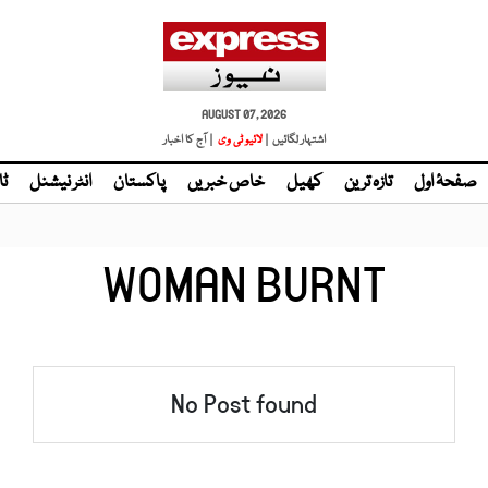
AUGUST 07, 2026
اشتہار لگائیں |
لائیو ٹی وی
| آج کا اخبار
صفحۂ اول
تازہ ترین
کھیل
خاص خبریں
پاکستان
انٹر نیشنل
ٹا
WOMAN BURNT
No Post found