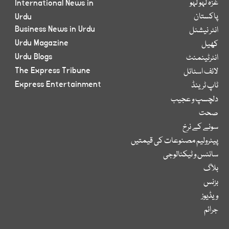
غزہ لہو لہو
International News in
پاکستان
Urdu
Business News in Urdu
انٹر نیشنل
Urdu Magazine
کھیل
Urdu Blogs
انٹرٹینمنٹ
The Express Tribune
لائف اسٹائل
Express Entertainment
ٹاپ ٹرینڈ
دلچسپ و عجیب
صحت
سونے کے نرخ
پیٹرولیم مصنوعات کی قیمتیں
سائنس و ٹیکنالوجی
بلاگ
بزنس
ویڈیوز
جرائم