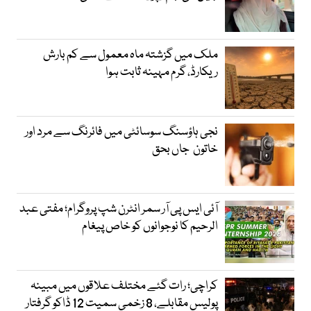
ملک میں گزشتہ ماہ معمول سے کم بارش
ریکارڈ، گرم مہینہ ثابت ہوا
نجی ہاؤسنگ سوسائٹی میں فائرنگ سے مرد اور
خاتون جاں بحق
آئی ایس پی آر سمر انٹرن شپ پروگرام؛ مفتی عبد
الرحیم کا نوجوانوں کو خاص پیغام
کراچی؛ رات گئے مختلف علاقوں میں مبینہ
پولیس مقابلے، 8 زخمی سمیت 12 ڈاکو گرفتار