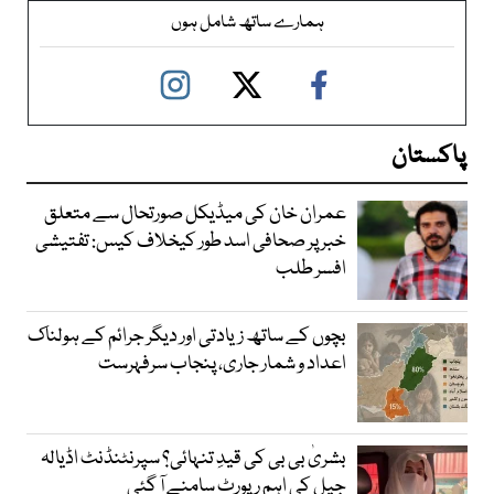
ہمارے ساتھ شامل ہوں
پاکستان
عمران خان کی میڈیکل صورتحال سے متعلق
خبر پر صحافی اسد طور کیخلاف کیس: تفتیشی
افسر طلب
بچوں کے ساتھ زیادتی اور دیگر جرائم کے ہولناک
اعداد و شمار جاری، پنجاب سرفہرست
بشریٰ بی بی کی قیدِ تنہائی؟ سپرنٹنڈنٹ اڈیالہ
جیل کی اہم رپورٹ سامنے آ گئی