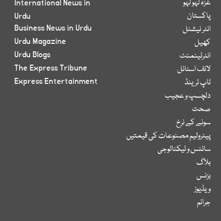
غزہ لہو لہو
International News in
پاکستان
Urdu
Business News in Urdu
انٹر نیشنل
Urdu Magazine
کھیل
Urdu Blogs
انٹرٹینمنٹ
The Express Tribune
لائف اسٹائل
Express Entertainment
ٹاپ ٹرینڈ
دلچسپ و عجیب
صحت
سونے کے نرخ
پیٹرولیم مصنوعات کی قیمتیں
سائنس و ٹیکنالوجی
بلاگ
بزنس
ویڈیوز
جرائم