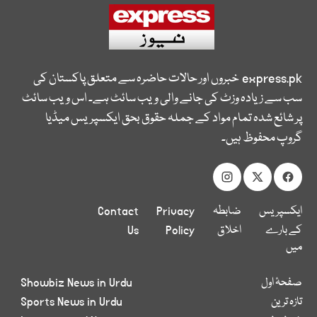
express.pk
خبروں اور حالات حاضرہ سے متعلق پاکستان کی
سب سے زیادہ وزٹ کی جانے والی ویب سائٹ ہے۔ اس ویب سائٹ
پر شائع شدہ تمام مواد کے جملہ حقوق بحق ایکسپریس میڈیا
گروپ محفوظ ہیں۔
ایکسپریس
ضابطہ
Privacy
Contact
کے بارے
اخلاق
Policy
Us
میں
صفحۂ اول
Showbiz News in Urdu
تازہ ترین
Sports News in Urdu