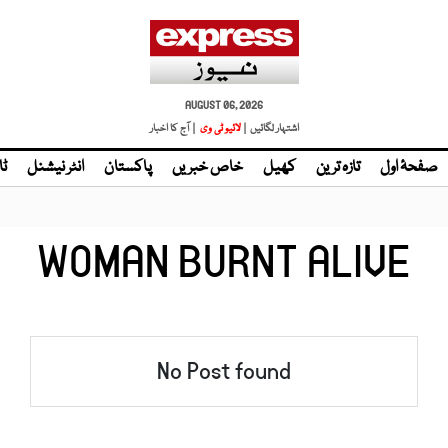
AUGUST 06, 2026
اشتہار لگائیں |
لائیو ٹی وی
| آج کا اخبار
صفحۂ اول
تازہ ترین
کھیل
خاص خبریں
پاکستان
انٹر نیشنل
ٹا
WOMAN BURNT ALIVE
No Post found