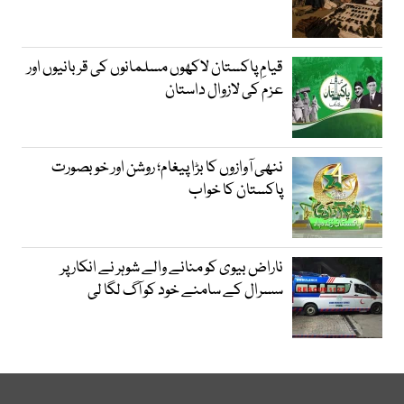
قیامِ پاکستان لاکھوں مسلمانوں کی قربانیوں اور
عزم کی لازوال داستان
ننھی آوازوں کا بڑا پیغام؛ روشن اور خوبصورت
پاکستان کا خواب
ناراض بیوی کو منانے والے شوہر نے انکار پر
سسرال کے سامنے خود کو آگ لگا لی