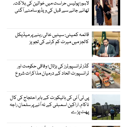
لاہور؛ پولیس حراست میں خواتین کی ہلاکت،
تھانے جانے سے قبل کی ویڈیو سامنے آگئی
قائمہ کمیٹی: سیٹیں خالی رہنے پر میڈیکل
کالجز میں میرٹ کم کرنے کی تجویز
گڈز ٹرانسپورٹرز کی ہڑتال؛ وفاقی حکومت اور
ٹرانسپورٹ اتحاد کے درمیان مذاکرات شروع
پی ٹی آئی کی ہائیکورٹ کے باہر احتجاج کی کال
ناکام، اراکین اسمبلی کے نہ آنے پر سلمان راجہ
پھٹ پڑے