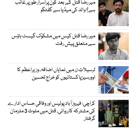
میر رضا قتل کے بعد کون پُراسرار طور پر غائب
ہے؟ والد کی میڈیا سے گفتگو
میر رضا قتل کیس میں مشکوک گیسٹ ہاؤس
سے متعلق پیش رفت
ترسیلاتِ زر میں نمایاں اضافہ، وزیراعظم کا
اوورسیز پاکستانیوں کو خراجِ تحسین
کراچی: فیروز آباد پولیس اور وفاقی حساس ادارے
کی مشترکہ کارروائی، قتل میں ملوث 3 ملزمان
گرفتار