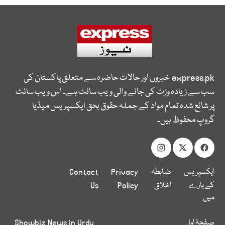
express.pk
خبروں اور حالات حاضرہ سے متعلق پاکستان کی
سب سے زیادہ وزٹ کی جانے والی ویب سائٹ ہے۔ اس ویب سائٹ
پر شائع شدہ تمام مواد کے جملہ حقوق بحق ایکسپریس میڈیا
گروپ محفوظ ہیں۔
ایکسپریس
ضابطہ
Privacy
Contact
کے بارے
اخلاق
Policy
Us
میں
صفحۂ اول
Showbiz News in Urdu