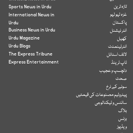
تازہ ترین
Sports News in Urdu
غزہ لہو لہو
International News in
پاکستان
Urdu
Business News in Urdu
انٹر نیشنل
Urdu Magazine
کھیل
Urdu Blogs
انٹرٹینمنٹ
The Express Tribune
لائف اسٹائل
Express Entertainment
ٹاپ ٹرینڈ
دلچسپ و عجیب
صحت
سونے کے نرخ
پیٹرولیم مصنوعات کی قیمتیں
سائنس و ٹیکنالوجی
بلاگ
بزنس
ویڈیوز