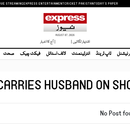
IVE STREAMING
EXPRESS ENTERTAINMENT
CRICKET PAKISTAN
TODAY'S PAPER
AUGUST 07, 2026
اشتہار لگائیں |
لائیو ٹی وی
| آج کا اخبار
ر نیشنل
ٹاپ ٹرینڈ
انٹرٹینمنٹ
لائف اسٹائل
فیکٹ چیک
صحت
CARRIES HUSBAND ON SH
No Post fo