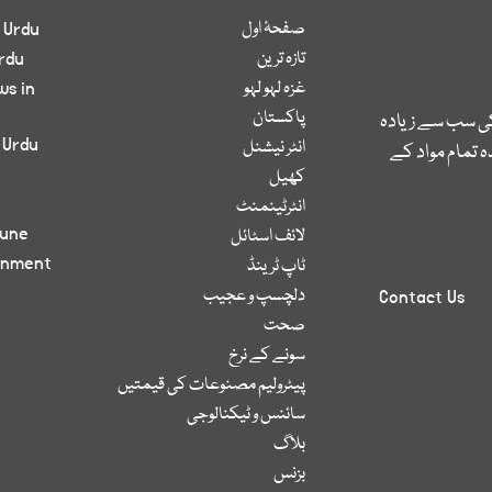
صفحۂ اول
 Urdu
تازہ ترین
rdu
غزہ لہو لہو
ws in
پاکستان
کی سب سے زیادہ
 Urdu
انٹر نیشنل
 تمام مواد کے
کھیل
انٹرٹینمنٹ
bune
لائف اسٹائل
inment
ٹاپ ٹرینڈ
دلچسپ و عجیب
Contact Us
صحت
سونے کے نرخ
پیٹرولیم مصنوعات کی قیمتیں
سائنس و ٹیکنالوجی
بلاگ
بزنس