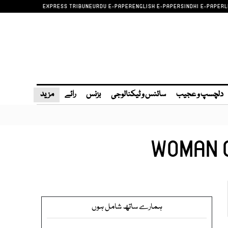
EXPRESS TRIBUNE
URDU E-PAPER
ENGLISH E-PAPER
SINDHI E-PAPER
L
دلچسپ و عجیب
سائنس و ٹیکنالوجی
بزنس
رائے
مزید
WOMAN 
ہمارے ساتھ شامل ہوں