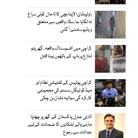
راولپنڈی؛ لاپتا بچی کا تاحال کوئی سراغ
نہ لگایا جا سکا، واقعے سے متعلق
ویڈیو سامنے آگئی
کراچی میں افسوسناک واقعہ، گھریلو
تنازع پر باپ کے ہاتھوں بیٹا قتل
کراچی پولیس کے تفتیشی نظام اور
میڈکو لیگل سسٹم کی مجموعی
کارکردگی سوالیہ نشان بن چکی
اٹارنی جنرل پاکستان کے گھر پر چھاپا
مارنے والے اہلکاروں کا ضمانت کےلیے
عدالت سے رجوع