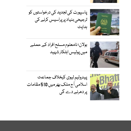
پاسپورٹ کی تجدید کی درخواستوں کو
ترجیحی بنیاد پر پراسیس کرنے کی
ہدایت
بولان؛ نامعلوم مسلح افراد کے حملے
میں پولیس اہلکار شہید
پیٹرولیم لیوی کیخلاف جماعت
اسلامی آج ملک بھر میں 510 مقامات
پر دھرنے دے گی