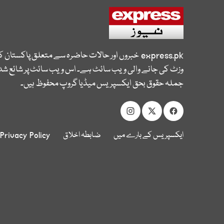
express.pk
خبروں اور حالات حاضرہ سے متعلق پاکستان 
وزٹ کی جانے والی ویب سائٹ ہے۔ اس ویب سائٹ پر شائع شدہ
جملہ حقوق بحق ایکسپریس میڈیا گروپ محفوظ ہیں۔
ایکسپریس کے بارے میں
ضابطہ اخلاق
Privacy Policy