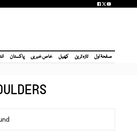
صفحۂ اول
تازہ ترین
کھیل
خاص خبریں
پاکستان
انٹ
OULDERS
und