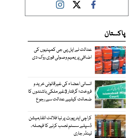
پاکستان
عدالت نے ایل پی جی کمپنیوں کی
اضافی پریمیم وصولی فوری روک دی
انسانی اعضاء کی غیرقانونی خرید و
فروخت؛ گرفتار 3غیر ملکی باشندوں کا
ضمانت کیلیے عدالت سے رجوع
کراچی ایئرپورٹ پر نیا فلائٹ انفارمیشن
ڈسپلے سسٹم نصب کرنے کا فیصلہ،
ٹینڈر جاری