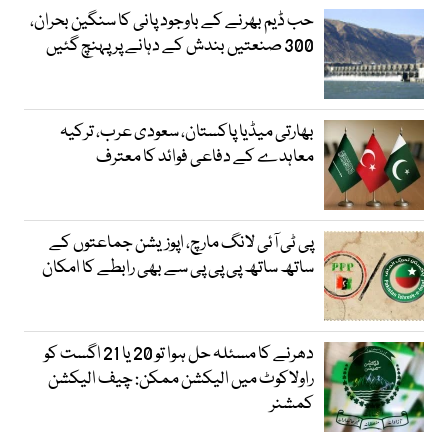
حب ڈیم بھرنے کے باوجود پانی کا سنگین بحران،
300 صنعتیں بندش کے دہانے پر پہنچ گئیں
بھارتی میڈیا پاکستان، سعودی عرب، ترکیہ
معاہدے کے دفاعی فوائد کا معترف
پی ٹی آئی لانگ مارچ، اپوزیشن جماعتوں کے
ساتھ ساتھ پی پی پی سے بھی رابطے کا امکان
دھرنے کا مسئلہ حل ہوا تو 20 یا 21 اگست کو
راولاکوٹ میں الیکشن ممکن: چیف الیکشن
کمشنر