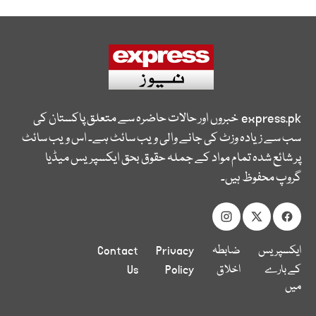
express.pk
خبروں اور حالات حاضرہ سے متعلق پاکستان کی
سب سے زیادہ وزٹ کی جانے والی ویب سائٹ ہے۔ اس ویب سائٹ
پر شائع شدہ تمام مواد کے جملہ حقوق بحق ایکسپریس میڈیا
گروپ محفوظ ہیں۔
ایکسپریس
ضابطہ
Privacy
Contact
کے بارے
اخلاق
Policy
Us
میں