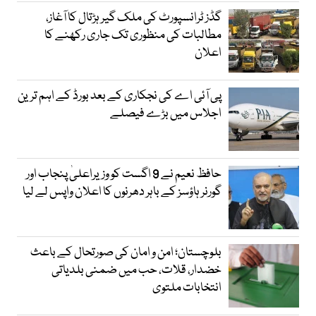
گڈز ٹرانسپورٹ کی ملک گیر ہڑتال کا آغاز،
مطالبات کی منظوری تک جاری رکھنے کا
اعلان
پی آئی اے کی نجکاری کے بعد بورڈ کے اہم ترین
اجلاس میں بڑے فیصلے
حافظ نعیم نے 9 اگست کو وزیراعلیٰ پنجاب اور
گورنر ہاؤسز کے باہر دھرنوں کا اعلان واپس لے لیا
بلوچستان؛ امن و امان کی صورتحال کے باعث
خضدار، قلات، حب میں ضمنی بلدیاتی
انتخابات ملتوی