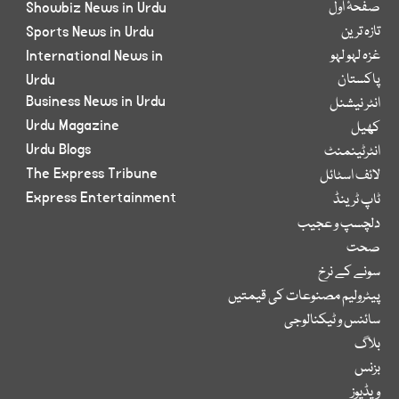
صفحۂ اول
Showbiz News in Urdu
تازہ ترین
Sports News in Urdu
غزہ لہو لہو
International News in
پاکستان
Urdu
Business News in Urdu
انٹر نیشنل
Urdu Magazine
کھیل
Urdu Blogs
انٹرٹینمنٹ
The Express Tribune
لائف اسٹائل
Express Entertainment
ٹاپ ٹرینڈ
دلچسپ و عجیب
صحت
سونے کے نرخ
پیٹرولیم مصنوعات کی قیمتیں
سائنس و ٹیکنالوجی
بلاگ
بزنس
ویڈیوز