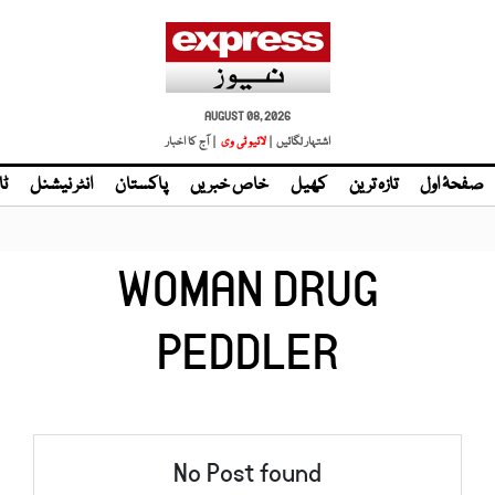
AUGUST 08, 2026
اشتہار لگائیں |
لائیو ٹی وی
| آج کا اخبار
صفحۂ اول
تازہ ترین
کھیل
خاص خبریں
پاکستان
انٹر نیشنل
ٹا
WOMAN DRUG
PEDDLER
No Post found