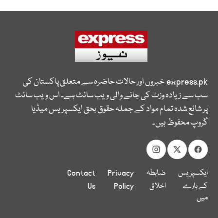
express.pk
خبروں اور حالات حاضرہ سے متعلق پاکستان کی
سب سے زیادہ وزٹ کی جانے والی ویب سائٹ ہے۔ اس ویب سائٹ
پر شائع شدہ تمام مواد کے جملہ حقوق بحق ایکسپریس میڈیا
گروپ محفوظ ہیں۔
ایکسپریس
ضابطہ
Privacy
Contact
کے بارے
اخلاق
Policy
Us
میں