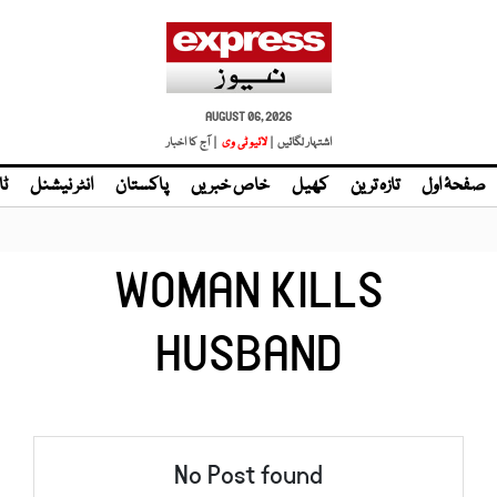
AUGUST 06, 2026
اشتہار لگائیں |
| آج کا اخبار
صفحۂ اول
تازہ ترین
کھیل
خاص خبریں
پاکستان
انٹر نیشنل
ٹا
WOMAN KILLS
HUSBAND
No Post found