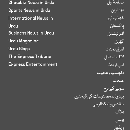
صفحۂ اول
Showbiz News in Urdu
تازہ ترین
Sports News in Urdu
غزہ لہو لہو
International News in
پاکستان
Urdu
Business News in Urdu
انٹر نیشنل
Urdu Magazine
کھیل
Urdu Blogs
انٹرٹینمنٹ
The Express Tribune
لائف اسٹائل
Express Entertainment
ٹاپ ٹرینڈ
دلچسپ و عجیب
صحت
سونے کے نرخ
پیٹرولیم مصنوعات کی قیمتیں
سائنس و ٹیکنالوجی
بلاگ
بزنس
ویڈیوز