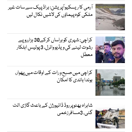
آرمی کا ریسکیو آپریشن: براڈ پیک سے سات غیر
ملکی کوہ پیماؤں کی لاشیں نکال لیں
کراچی: شہری کو ہراساں کرکے30 ہزارروپے
رشوت لینے کی ویڈیو وائرل، 3 پولیس اہلکار
معطل
کراچی میں صبح و رات کے اوقات میں پھوار،
بوندا باندی کا امکان
شاہراہ بھٹو پر روڈ ڈائیورژن کے باعث گاڑی الٹ
گئی، 3مسافر زخمی