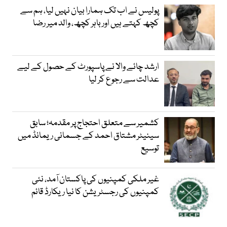
پولیس نے اب تک ہمارا بیان نہیں لیا، ہم سے
کچھ کہتے ہیں اور باہر کچھ، والد میر رضا
ارشد چائے والا نے پاسپورٹ کے حصول کے لیے
عدالت سے رجوع کر لیا
کشمیر سے متعلق احتجاج پر مقدمہ؛ سابق
سینیٹر مشتاق احمد کے جسمانی ریمانڈ میں
توسیع
غیر ملکی کمپنیوں کی پاکستان آمد، نئی
کمپنیوں کی رجسٹریشن کا نیا ریکارڈ قائم