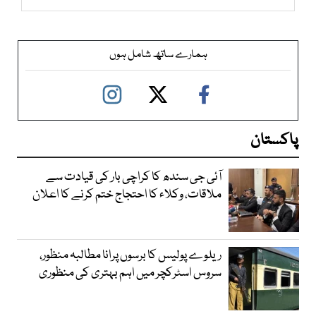
ہمارے ساتھ شامل ہوں
پاکستان
آئی جی سندھ کا کراچی بار کی قیادت سے
ملاقات، وکلاء کا احتجاج ختم کرنے کا اعلان
ریلوے پولیس کا برسوں پرانا مطالبہ منظور،
سروس اسٹرکچر میں اہم بہتری کی منظوری