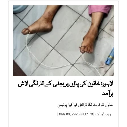
لاہور؛ خاتون کی پاؤں پر بجلی کے تار لگی لاش
برآمد
خاتون کو کرنٹ لگا کر قتل کیا گیا، پولیس
ویب ڈیسک
| MAR 03, 2025 01:17 PM |