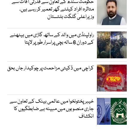
حکومت سندھ کے تعاون سے قدرتی آفات سے
متاثرہ افراد کیلئے گھر تعمیر کر رہے ہیں،
وزیراعلیٰ گلگت بلتستان
راولپنڈی میں والد کے ساتھ گاڑی میں بیٹھنے
کے دوران 6 سالہ بچی پراسرار طور پر لاپتا
کراچی میں ڈکیتی مزاحمت پر چوکیدار جاں بحق
خیبرپختونخوا میں عالمی بینک کے تعاون سے
جاری منصوبوں میں مبینہ بے ضابطگیوں کا
انکشاف