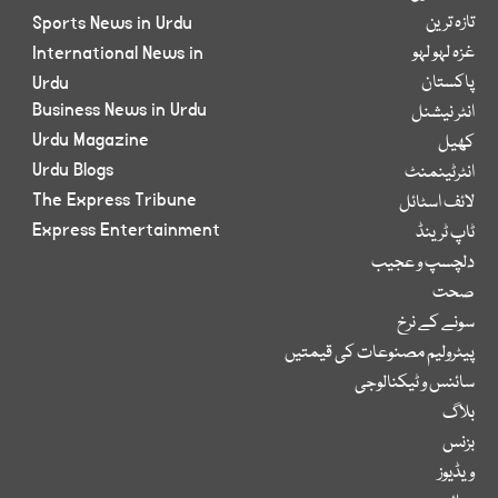
تازہ ترین
Sports News in Urdu
غزہ لہو لہو
International News in
پاکستان
Urdu
Business News in Urdu
انٹر نیشنل
Urdu Magazine
کھیل
Urdu Blogs
انٹرٹینمنٹ
The Express Tribune
لائف اسٹائل
Express Entertainment
ٹاپ ٹرینڈ
دلچسپ و عجیب
صحت
سونے کے نرخ
پیٹرولیم مصنوعات کی قیمتیں
سائنس و ٹیکنالوجی
بلاگ
بزنس
ویڈیوز