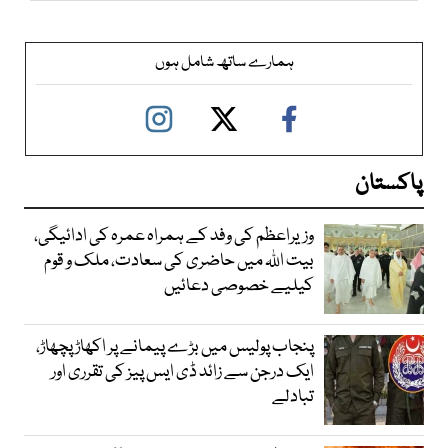
ہمارے ساتھ شامل ہوں
پاکستان
وزیراعظم کی وفد کے ہمراہ عمرہ کی ادائیگی،
بیت اللہ میں حاضری کی سعادت، ملک و قوم
کیلیے خصوصی دعائیں
پنجاب پولیس میں بڑے پیمانے پر اکھاڑ پچھاڑ،
ایک درجن سے زائد ڈی ایس پیز کی تقرری اور
تبادلے