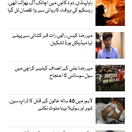
راولپنڈی، دو دکانوں میں اچانک آگ بھڑک اٹھی،
ریسکیو کی بروقت کارروائی سے بڑا نقصان ٹل گیا
میر رضا کیس، راتوں رات قبر کشائی سے پہلے
نیا میڈیکل بورڈ تشکیل
میر رضا علی کے انصاف کیلیے کراچی میں
سول سوسائٹی کا احتجاج
لاہور میں 40 سالہ خاتون کے قتل کا ڈراپ سین،
شوہر اور سوتیلا بیٹا ملوث نکلے