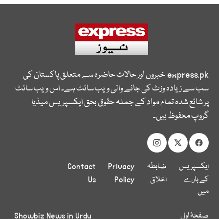
express.pk
خبروں اور حالات حاضرہ سے متعلق پاکستان کی
سب سے زیادہ وزٹ کی جانے والی ویب سائٹ ہے۔ اس ویب سائٹ
پر شائع شدہ تمام مواد کے جملہ حقوق بحق ایکسپریس میڈیا
گروپ محفوظ ہیں۔
ایکسپریس
ضابطہ
Privacy
Contact
کے بارے
اخلاق
Policy
Us
میں
صفحۂ اول
Showbiz News in Urdu