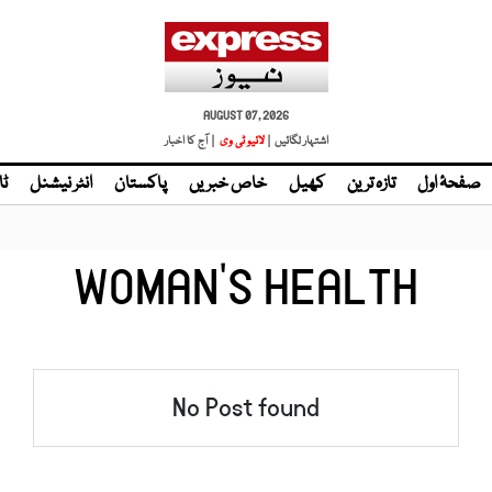
AUGUST 07, 2026
اشتہار لگائیں |
لائیو ٹی وی
| آج کا اخبار
صفحۂ اول
تازہ ترین
کھیل
خاص خبریں
پاکستان
انٹر نیشنل
ٹا
WOMAN'S HEALTH
No Post found