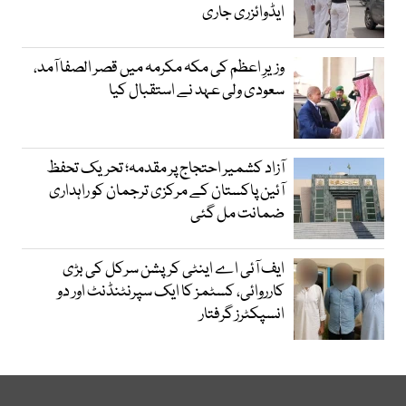
ایڈوائزری جاری
وزیرِ اعظم کی مکہ مکرمہ میں قصر الصفا آمد،
سعودی ولی عہد نے استقبال کیا
آزاد کشمیر احتجاج پر مقدمہ؛ تحریک تحفظ
آئین پاکستان کے مرکزی ترجمان کو راہداری
ضمانت مل گئی
ایف آئی اے اینٹی کرپشن سرکل کی بڑی
کارروائی، کسٹمز کا ایک سپرنٹنڈنٹ اور دو
انسپکٹرز گرفتار