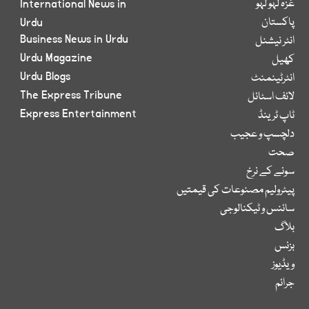
غزہ لہو لہو
International News in
پاکستان
Urdu
Business News in Urdu
انٹر نیشنل
Urdu Magazine
کھیل
Urdu Blogs
انٹرٹینمنٹ
The Express Tribune
لائف اسٹائل
Express Entertainment
ٹاپ ٹرینڈ
دلچسپ و عجیب
صحت
سونے کے نرخ
پیٹرولیم مصنوعات کی قیمتیں
سائنس و ٹیکنالوجی
بلاگ
بزنس
ویڈیوز
جرائم