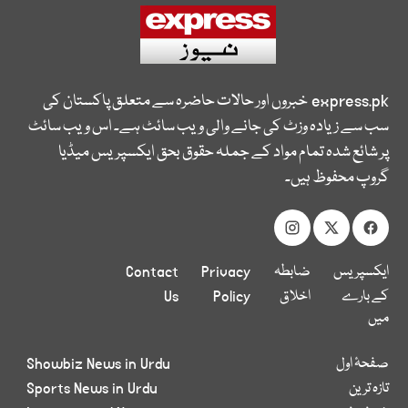
express.pk
خبروں اور حالات حاضرہ سے متعلق پاکستان کی
سب سے زیادہ وزٹ کی جانے والی ویب سائٹ ہے۔ اس ویب سائٹ
پر شائع شدہ تمام مواد کے جملہ حقوق بحق ایکسپریس میڈیا
گروپ محفوظ ہیں۔
ایکسپریس
ضابطہ
Privacy
Contact
کے بارے
اخلاق
Policy
Us
میں
صفحۂ اول
Showbiz News in Urdu
تازہ ترین
Sports News in Urdu