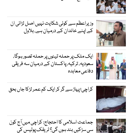
وزیراعظم سے کوئی شکایت نہیں اصل لڑائی ان
کے اپنے خاندان کے درمیان ہے، بلاول
ایک ملک پر حملہ تینوں پر حملہ تصور ہوگا،
سعودیہ، ترکیہ، پاکستان کے درمیان سہ فریقی
دفاعی معاہدہ
کراچی؛ پہاڑ سے گر کر ایک کم عمر لڑکا جاں بحق
جماعت اسلامی کا احتجاج: کراچی میں آج کون
سی سڑکیں بند ہوں گی؟ ٹریفک پولیس کی