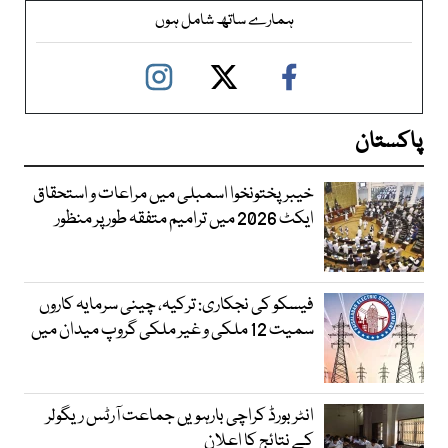
ہمارے ساتھ شامل ہوں
پاکستان
خیبرپختونخوا اسمبلی میں مراعات و استحقاق
ایکٹ 2026 میں ترامیم متفقہ طور پر منظور
فیسکو کی نجکاری: ترکیہ، چینی سرمایہ کاروں
سمیت 12 ملکی و غیر ملکی گروپ میدان میں
انٹر بورڈ کراچی بارہویں جماعت آرٹس ریگولر
کے نتائج کا اعلان