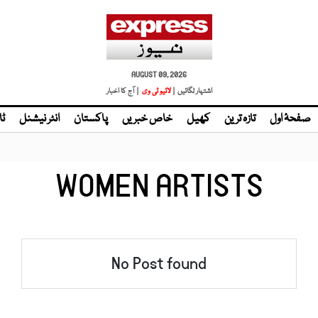
AUGUST 09, 2026
اشتہار لگائیں |
لائیو ٹی وی
| آج کا اخبار
صفحۂ اول
تازہ ترین
کھیل
خاص خبریں
پاکستان
انٹر نیشنل
ٹا
WOMEN ARTISTS
No Post found