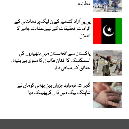
مطالبہ
پی پی آزاد کشمیر کے ن لیگ پر دھاندلی کے
الزامات، تحقیقات کے لیے عدالت جانے کا
اعلان
پاکستان سے افغانستان میں ہتھیاروں کی
اسمگلنگ کا افغان طالبان کا دعویٰ بے بنیاد،
حقائق کے منافی قرار
گجرات؛ نومولود جڑواں بہن بھائی کو ماں نے
شاپنگ بیگ میں ڈال کر پھینک دیا