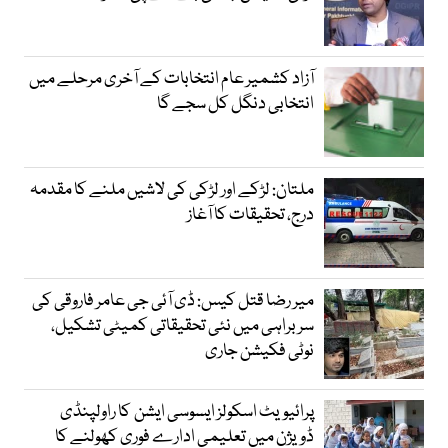
آزاد کشمیر عام انتخابات کے آخری مرحلے میں
انتخابی دنگل کل سجے گا
ملتان: لڑکے اور لڑکی کی لاشیں ملنے کا مقدمہ
درج، تحقیقات کا آغاز
میر رضا قتل کیس: ڈی آئی جی عامر فاروقی کی
سربراہی میں نئی تحقیقاتی کمیٹی تشکیل،
نوٹی فکیشن جاری
پرائیویٹ اسکولز ایسوسی ایشن کا راولپنڈی
ڈویژن میں تعلیمی ادارے فوری کھولنے کا