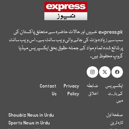
express.pk
خبروں اور حالات حاضرہ سے متعلق پاکستان کی
سب سے زیادہ وزٹ کی جانے والی ویب سائٹ ہے۔ اس ویب سائٹ
پر شائع شدہ تمام مواد کے جملہ حقوق بحق ایکسپریس میڈیا
گروپ محفوظ ہیں۔
ایکسپریس
ضابطہ
Privacy
Contact
کے بارے
اخلاق
Policy
Us
میں
صفحۂ اول
Showbiz News in Urdu
تازہ ترین
Sports News in Urdu