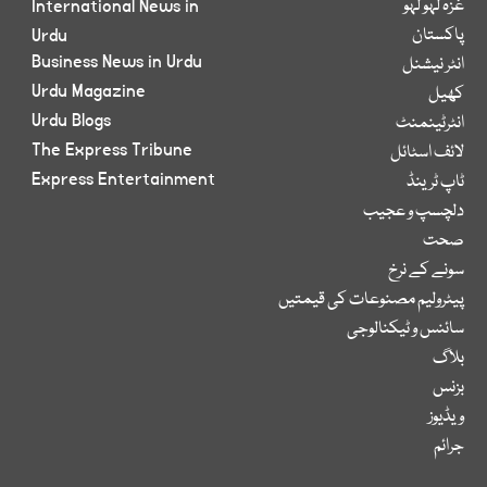
غزہ لہو لہو
International News in
پاکستان
Urdu
Business News in Urdu
انٹر نیشنل
Urdu Magazine
کھیل
Urdu Blogs
انٹرٹینمنٹ
The Express Tribune
لائف اسٹائل
Express Entertainment
ٹاپ ٹرینڈ
دلچسپ و عجیب
صحت
سونے کے نرخ
پیٹرولیم مصنوعات کی قیمتیں
سائنس و ٹیکنالوجی
بلاگ
بزنس
ویڈیوز
جرائم