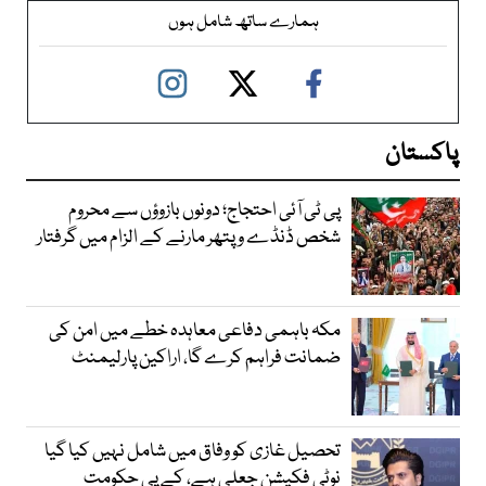
ہمارے ساتھ شامل ہوں
پاکستان
پی ٹی آئی احتجاج؛ دونوں بازوؤں سے محروم
شخص ڈنڈے و پتھر مارنے کے الزام میں گرفتار
مکہ باہمی دفاعی معاہدہ خطے میں امن کی
ضمانت فراہم کرے گا، اراکین پارلیمنٹ
تحصیل غازی کو وفاق میں شامل نہیں کیا گیا
نوٹی فکیشن جعلی ہے، کے پی حکومت