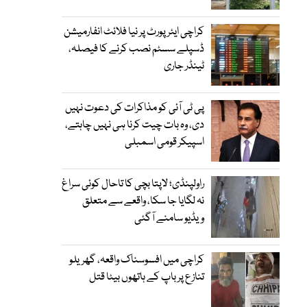
کراچی ایئرپورٹ پر نیا فلائٹ انفارمیشن
ڈسپلے سسٹم نصب کرنے کا فیصلہ،
ٹینڈر جاری
پی ٹی آئی کو مذاکرات کی دعوت نہیں
دی، وہ بات چیت کرنا ہی نہیں چاہتے،
اسپیکر قومی اسمبلی
راولپنڈی؛ لاپتا بچی کا تاحال کوئی سراغ
نہ لگایا جا سکا، واقعے سے متعلق
ویڈیو سامنے آگئی
کراچی میں افسوسناک واقعہ، گھریلو
تنازع پر باپ کے ہاتھوں بیٹا قتل