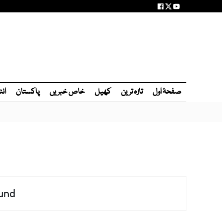
صفحۂ اول
تازہ ترین
کھیل
خاص خبریں
پاکستان
انٹ
und