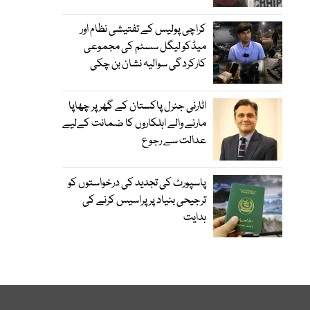
کراچی پولیس کے تفتیشی نظام اور
میڈکو لیگل سسٹم کی مجموعی
کارکردگی سوالیہ نشان بن چکی
اٹارنی جنرل پاکستان کے گھر پر چھاپا
مارنے والے اہلکاروں کا ضمانت کےلیے
عدالت سے رجوع
پاسپورٹ کی تجدید کی درخواستوں کو
ترجیحی بنیاد پر پراسیس کرنے کی
ہدایت