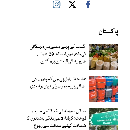
پاکستان
اگست کے پہلے ہفتے ہی مہنگائی
کی رفتار میں اضافہ، 20 اشیائے
ضروریہ کی قیمتیں بڑھ گئیں
عدالت نے ایل پی جی کمپنیوں کی
اضافی پریمیم وصولی فوری روک دی
انسانی اعضاء کی غیرقانونی خرید و
فروخت؛ گرفتار 3غیر ملکی باشندوں کا
ضمانت کیلیے عدالت سے رجوع