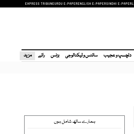
EXPRESS TRIBUNE
URDU E-PAPER
ENGLISH E-PAPER
SINDHI E-PAPER
L
دلچسپ و عجیب
سائنس و ٹیکنالوجی
بزنس
رائے
مزید
ہمارے ساتھ شامل ہوں