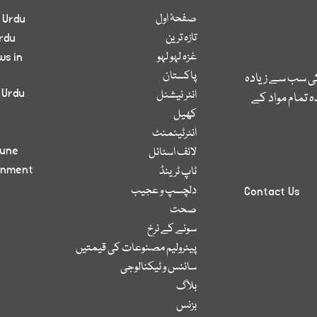
صفحۂ اول
 Urdu
تازہ ترین
rdu
غزہ لہو لہو
ws in
پاکستان
کی سب سے زیادہ
 Urdu
انٹر نیشنل
 تمام مواد کے
کھیل
انٹرٹینمنٹ
bune
لائف اسٹائل
inment
ٹاپ ٹرینڈ
دلچسپ و عجیب
Contact Us
صحت
سونے کے نرخ
پیٹرولیم مصنوعات کی قیمتیں
سائنس و ٹیکنالوجی
بلاگ
بزنس