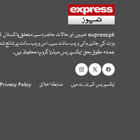
express.pk
خبروں اور حالات حاضرہ سے متعلق پاکستان 
وزٹ کی جانے والی ویب سائٹ ہے۔ اس ویب سائٹ پر شائع شدہ
جملہ حقوق بحق ایکسپریس میڈیا گروپ محفوظ ہیں۔
ایکسپریس کے بارے میں
ضابطہ اخلاق
Privacy Policy