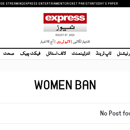
IVE STREAMING
EXPRESS ENTERTAINMENT
CRICKET PAKISTAN
TODAY'S PAPER
AUGUST 07, 2026
اشتہار لگائیں |
| آج کا اخبار
ر نیشنل
ٹاپ ٹرینڈ
انٹرٹینمنٹ
لائف اسٹائل
فیکٹ چیک
صحت
WOMEN BAN
No Post fo