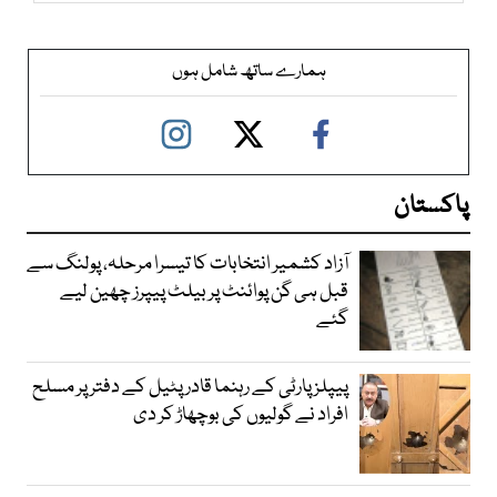
ہمارے ساتھ شامل ہوں
پاکستان
آزاد کشمیر انتخابات کا تیسرا مرحلہ، پولنگ سے
قبل ہی گن پوائنٹ پر بیلٹ پیپرز چھین لیے
گئے
پیپلز پارٹی کے رہنما قادر پٹیل کے دفتر پر مسلح
افراد نے گولیوں کی بوچھاڑ کر دی