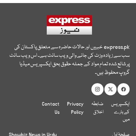
express.pk
خبروں اور حالات حاضرہ سے متعلق پاکستان کی
سب سے زیادہ وزٹ کی جانے والی ویب سائٹ ہے۔ اس ویب سائٹ
پر شائع شدہ تمام مواد کے جملہ حقوق بحق ایکسپریس میڈیا
گروپ محفوظ ہیں۔
ایکسپریس
ضابطہ
Privacy
Contact
کے بارے
اخلاق
Policy
Us
میں
صفحۂ اول
Showbiz News in Urdu