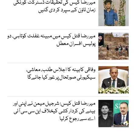
میر رضا کیس کی تحقیقات ڈسٹرکٹ کورنگی
زمان ٹاؤن کے سپرد کر دی گئیں
میر رضا قتل کیس میں مبینہ غفلت کوتاہی، دو
پولیس افسران معطل
وفاقی کابینہ کا اجلاس طلب، معاشی،
سیکیورٹی صورتحال پر غور کیا جائےگا
میر رضا قتل کیس: شرجیل میمن نے اپنی اور
بیٹے کی کردار کشی کیخلاف این سی سی آئی
اے سے رجوع کرلیا