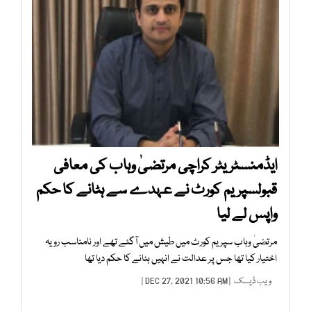
ایڈمنسٹریٹر کراچی مرتضیٰ وہاب کی معافی
قبولسپریم کورٹ نے عہدے سے ہٹانے کا حکم
واپس لے لیا
مرتضیٰ وہاب سپریم کورٹ میں طیش میں آگئے تھے اور نامناسب رویہ
اختیار کیا تھا جس پر عدالت نے انہیں ہٹانے کا حکم دیا تھا
ویب ڈیسک
| DEC 27, 2021 10:56 AM |