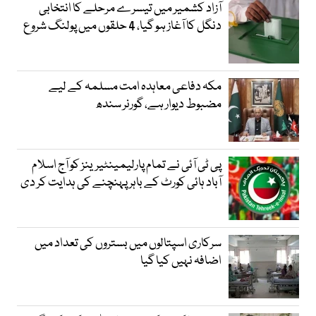
آزاد کشمیر میں تیسرے مرحلے کا انتخابی
دنگل کا آغاز ہو گیا، 4 حلقوں میں پولنگ شروع
مکہ دفاعی معاہدہ امت مسلمہ کے لیے
مضبوط دیوار ہے، گورنر سندھ
پی ٹی آئی نے تمام پارلیمینٹیرینز کو آج اسلام
آباد ہائی کورٹ کے باہر پہنچنے کی ہدایت کر دی
سرکاری اسپتالوں میں بستروں کی تعداد میں
اضافہ نہیں کیا گیا