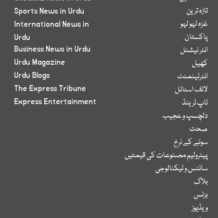
تازہ ترین
Sports News in Urdu
غزہ لہو لہو
International News in
پاکستان
Urdu
Business News in Urdu
انٹر نیشنل
Urdu Magazine
کھیل
Urdu Blogs
انٹرٹینمنٹ
The Express Tribune
لائف اسٹائل
Express Entertainment
ٹاپ ٹرینڈ
دلچسپ و عجیب
صحت
سونے کے نرخ
پیٹرولیم مصنوعات کی قیمتیں
سائنس و ٹیکنالوجی
بلاگ
بزنس
ویڈیوز