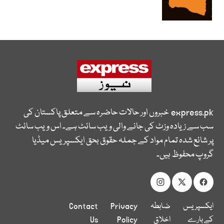
express.pk
خبروں اور حالات حاضرہ سے متعلق پاکستان کی
سب سے زیادہ وزٹ کی جانے والی ویب سائٹ ہے۔ اس ویب سائٹ
پر شائع شدہ تمام مواد کے جملہ حقوق بحق ایکسپریس میڈیا
گروپ محفوظ ہیں۔
ایکسپریس
ضابطہ
Privacy
Contact
کے بارے
اخلاق
Policy
Us