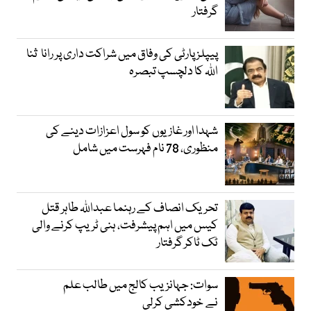
گرفتار
پیپلز پارٹی کی وفاق میں شراکت داری پر رانا ثنا
اللہ کا دلچسپ تبصرہ
شہدا اور غازیوں کو سول اعزازات دینے کی
منظوری، 78 نام فہرست میں شامل
تحریک انصاف کے رہنما عبداللہ طاہر قتل
کیس میں اہم پیشرفت، ہنی ٹریپ کرنے والی
ٹک ٹاکر گرفتار
سوات: جہانزیب کالج میں طالب علم
نے خودکشی کرلی