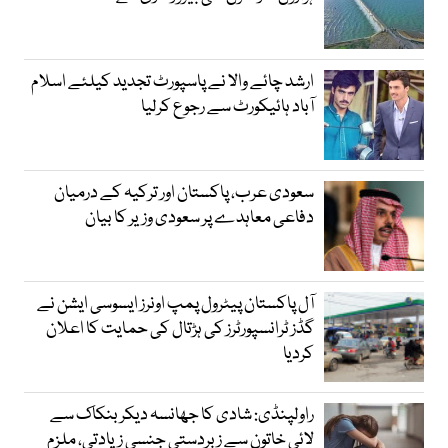
ارشد چائے والا نے پاسپورٹ تجدید کیلئے اسلام
آباد ہائیکورٹ سے رجوع کرلیا
سعودی عرب، پاکستان اور ترکیہ کے درمیان
دفاعی معاہدے پر سعودی وزیر کا بیان
آل پاکستان پیٹرول پمپ اونرز ایسوسی ایشن نے
گڈز ٹرانسپورٹرز کی ہڑتال کی حمایت کا اعلان
کردیا
راولپنڈی: شادی کا جھانسہ دیکر بنکاک سے
لائی خاتون سے زبردستی جنسی زیادتی، ملزم