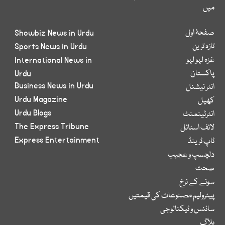
میں
صفحۂ اول
Showbiz News in Urdu
تازہ ترین
Sports News in Urdu
غزہ لہو لہو
International News in
پاکستان
Urdu
Business News in Urdu
انٹر نیشنل
Urdu Magazine
کھیل
Urdu Blogs
انٹرٹینمنٹ
The Express Tribune
لائف اسٹائل
Express Entertainment
ٹاپ ٹرینڈ
دلچسپ و عجیب
صحت
سونے کے نرخ
پیٹرولیم مصنوعات کی قیمتیں
سائنس و ٹیکنالوجی
بلاگ