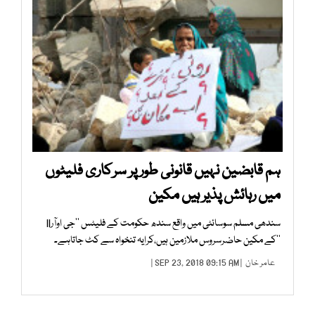
ہم قابضین نہیں قانونی طور پر سرکاری فلیٹوں
میں رہائش پذیر ہیں مکین
سندھی مسلم سوسائٹی میں واقع سندھ حکومت کے فلیٹس ’’جی اوآرll
‘‘کے مکین حاضرسروس ملازمین ہیں،کرایہ تنخواہ سے کٹ جاتاہے۔
عامر خان
| SEP 23, 2018 09:15 AM |