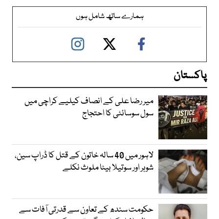
ہمارے ساتھ شامل ہوں
پاکستان
میر رضا علی کے انصاف کیلیے کراچی میں
سول سوسائٹی کا احتجاج
لاہور میں 40 سالہ خاتون کے قتل کا ڈراپ سین،
شوہر اور سوتیلا بیٹا ملوث نکلے
حکومت سندھ کے تعاون سے قدرتی آفات سے