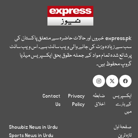
express.pk
خبروں اور حالات حاضرہ سے متعلق پاکستان کی
سب سے زیادہ وزٹ کی جانے والی ویب سائٹ ہے۔ اس ویب سائٹ
پر شائع شدہ تمام مواد کے جملہ حقوق بحق ایکسپریس میڈیا
گروپ محفوظ ہیں۔
ایکسپریس
ضابطہ
Privacy
Contact
کے بارے
اخلاق
Policy
Us
میں
صفحۂ اول
Showbiz News in Urdu
تازہ ترین
Sports News in Urdu