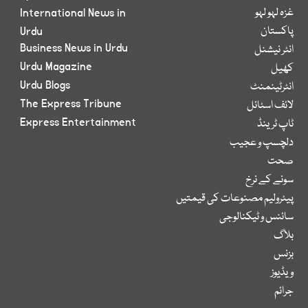
غزہ لہو لہو
International News in
پاکستان
Urdu
Business News in Urdu
انٹر نیشنل
Urdu Magazine
کھیل
Urdu Blogs
انٹرٹینمنٹ
The Express Tribune
لائف اسٹائل
Express Entertainment
ٹاپ ٹرینڈ
دلچسپ و عجیب
صحت
سونے کے نرخ
پیٹرولیم مصنوعات کی قیمتیں
سائنس و ٹیکنالوجی
بلاگ
بزنس
ویڈیوز
جرائم