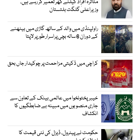
متاثرہ افراد کیلئے گھر تعمیر کر رہے ہیں،
وزیراعلیٰ گلگت بلتستان
راولپنڈی میں والد کے ساتھ گاڑی میں بیٹھنے
کے دوران 6 سالہ بچی پراسرار طور پر لاپتا
کراچی میں ڈکیتی مزاحمت پر چوکیدار جاں بحق
خیبرپختونخوا میں عالمی بینک کے تعاون سے
جاری منصوبوں میں مبینہ بے ضابطگیوں کا
انکشاف
حکومت نے پیٹرول، ڈیزل کی نئی قیمت کا