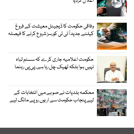
اعلان کردیا
وفاقی حکومت کا ڈیجیٹل معیشت کے فروغ
کیلئے جدید آئی ٹی کورسز شروع کرنے کا فیصلہ
حکومت اعلامیہ جاری کرے کہ سسٹم تباہ
نہیں ہوا بلکہ ٹھیک چل رہا ہے، پی پی رہنما
محکمہ بلدیات نے صوبے میں انتخابات کے
لیے پنجاب حکومت سے اربوں روپے مانگ لیے