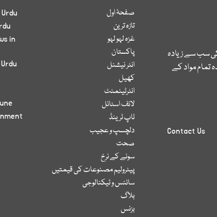
صفحۂ اول
 Urdu
تازہ ترین
rdu
غزہ لہو لہو
ws in
پاکستان
کی سب سے زیادہ
 Urdu
انٹر نیشنل
 تمام مواد کے
کھیل
انٹرٹینمنٹ
bune
لائف اسٹائل
inment
ٹاپ ٹرینڈ
دلچسپ و عجیب
Contact Us
صحت
سونے کے نرخ
پیٹرولیم مصنوعات کی قیمتیں
سائنس و ٹیکنالوجی
بلاگ
بزنس