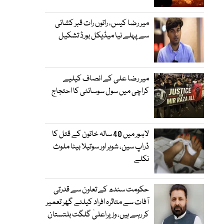
میر رضا کیس، راتوں رات قبر کشائی
سے پہلے نیا میڈیکل بورڈ تشکیل
میر رضا علی کے انصاف کیلیے
کراچی میں سول سوسائٹی کا احتجاج
لاہور میں 40 سالہ خاتون کے قتل کا
ڈراپ سین، شوہر اور سوتیلا بیٹا ملوث
نکلے
حکومت سندھ کے تعاون سے قدرتی
آفات سے متاثرہ افراد کیلئے گھر تعمیر
کر رہے ہیں، وزیراعلیٰ گلگت بلتستان