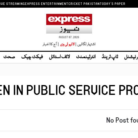
IVE STREAMING
EXPRESS ENTERTAINMENT
CRICKET PAKISTAN
TODAY'S PAPER
AUGUST 07, 2026
اشتہار لگائیں |
| آج کا اخبار
ر نیشنل
ٹاپ ٹرینڈ
انٹرٹینمنٹ
لائف اسٹائل
فیکٹ چیک
صحت
N IN PUBLIC SERVICE PR
No Post fo