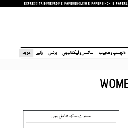
EXPRESS TRIBUNE
URDU E-PAPER
ENGLISH E-PAPER
SINDHI E-PAPER
L
دلچسپ و عجیب
سائنس و ٹیکنالوجی
بزنس
رائے
مزید
WOME
ہمارے ساتھ شامل ہوں