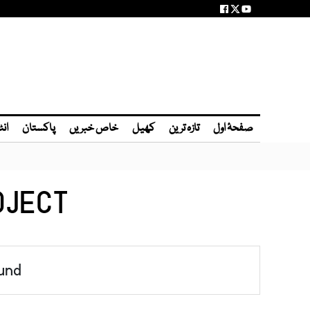
صفحۂ اول
تازہ ترین
کھیل
خاص خبریں
پاکستان
انٹ
OJECT
und