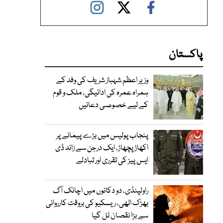
پاکستان
وزیر اعظم شہباز شریف کی وفد کے
ہمراہ عمرہ کی ادائیگی، ملک و قوم
کے لیے خصوصی دعائیں
پنجاب پولیس میں بڑے پیمانے پر
اکھاڑ پچھاڑ، ایک درجن سے زائد ڈی
ایس پیز کی تقرری اور تبادلے
راولپنڈی، دو دکانوں میں اچانک آگ
بھڑک اٹھی، ریسکیو کی بروقت کارروائی
سے بڑا نقصان ٹل گیا