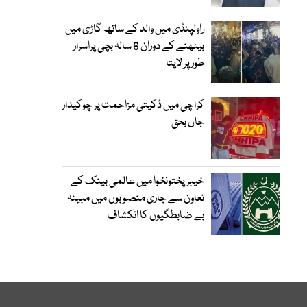
راولپنڈی میں والد کے ساتھ گاڑی میں
بیٹھنے کے دوران 6 سالہ بچی پراسرار
طور پر لاپتا
کراچی میں ڈکیتی مزاحمت پر چوکیدار
جاں بحق
خیبرپختونخوا میں عالمی بینک کے
تعاون سے جاری منصوبوں میں مبینہ
بے ضابطگیوں کا انکشاف