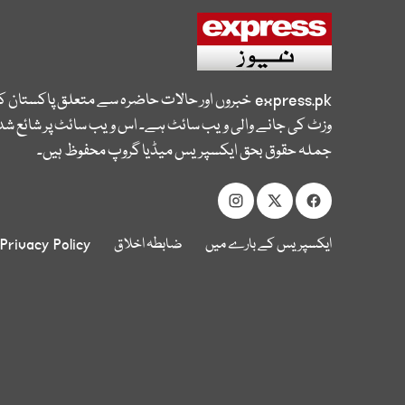
express.pk
خبروں اور حالات حاضرہ سے متعلق پاکستان 
وزٹ کی جانے والی ویب سائٹ ہے۔ اس ویب سائٹ پر شائع شدہ
جملہ حقوق بحق ایکسپریس میڈیا گروپ محفوظ ہیں۔
ایکسپریس کے بارے میں
ضابطہ اخلاق
Privacy Policy