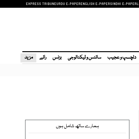
EXPRESS TRIBUNE
URDU E-PAPER
ENGLISH E-PAPER
SINDHI E-PAPER
L
دلچسپ و عجیب
سائنس و ٹیکنالوجی
بزنس
رائے
مزید
ہمارے ساتھ شامل ہوں