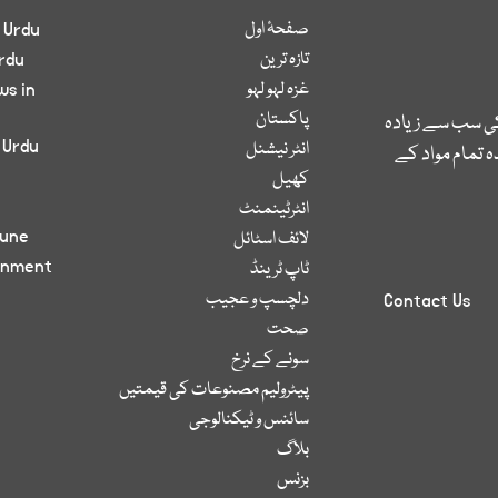
صفحۂ اول
 Urdu
تازہ ترین
rdu
غزہ لہو لہو
ws in
پاکستان
کی سب سے زیادہ
 Urdu
انٹر نیشنل
 تمام مواد کے
کھیل
انٹرٹینمنٹ
bune
لائف اسٹائل
inment
ٹاپ ٹرینڈ
دلچسپ و عجیب
Contact Us
صحت
سونے کے نرخ
پیٹرولیم مصنوعات کی قیمتیں
سائنس و ٹیکنالوجی
بلاگ
بزنس