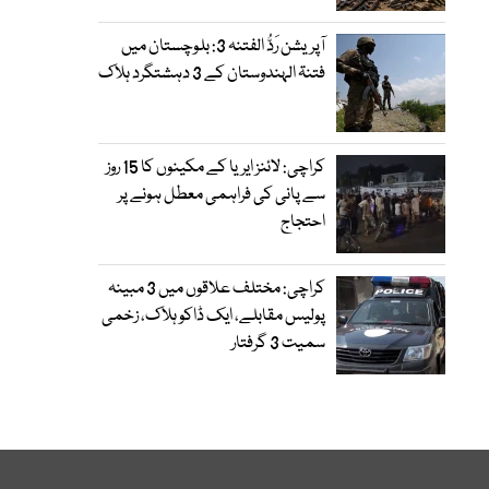
آپریشن رَدُّ الفتنہ 3: بلوچستان میں
فتنۃ الہندوستان کے 3 دہشتگرد ہلاک
کراچی: لائنز ایریا کے مکینوں کا 15 روز
سے پانی کی فراہمی معطل ہونے پر
احتجاج
کراچی: مختلف علاقوں میں 3 مبینہ
پولیس مقابلے، ایک ڈاکو ہلاک، زخمی
سمیت 3 گرفتار