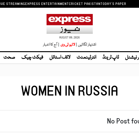
IVE STREAMING
EXPRESS ENTERTAINMENT
CRICKET PAKISTAN
TODAY'S PAPER
AUGUST 08, 2026
اشتہار لگائیں |
| آج کا اخبار
ر نیشنل
ٹاپ ٹرینڈ
انٹرٹینمنٹ
لائف اسٹائل
فیکٹ چیک
صحت
WOMEN IN RUSSIA
No Post fo