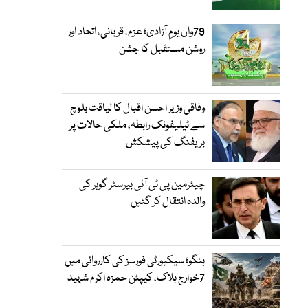
79واں یومِ آزادی؛ عزم، قربانی، اتحاد اور
روشن مستقبل کا جشن
وفاقی وزیر احسن اقبال کا لیاقت بلوچ
سے ٹیلیفونک رابطہ، ملکی حالات پر
بریفنگ کی پیشکش
چیئرمین پی ٹی آئی بیرسٹر گوہر کی
والدہ انتقال کر گئیں
ہنگو؛ سیکیورٹی فورسز کی کارروائی میں
7خوارج ہلاک، کیپٹن حمزہ اکرم شہید