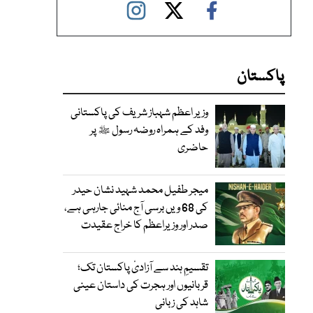
پاکستان
وزیر اعظم شہباز شریف کی پاکستانی
وفد کے ہمراہ روضہ رسول ﷺ پر
حاضری
میجر طفیل محمد شہید نشان حیدر
کی 68 ویں برسی آج منائی جارہی ہے،
صدر اور وزیراعظم کا خراج عقیدت
تقسیمِ ہند سے آزادیٔ پاکستان تک؛
قربانیوں اور ہجرت کی داستان عینی
شاہد کی زبانی