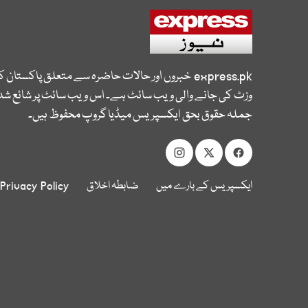
express.pk
خبروں اور حالات حاضرہ سے متعلق پاکستان 
وزٹ کی جانے والی ویب سائٹ ہے۔ اس ویب سائٹ پر شائع شدہ
جملہ حقوق بحق ایکسپریس میڈیا گروپ محفوظ ہیں۔
ایکسپریس کے بارے میں
ضابطہ اخلاق
Privacy Policy