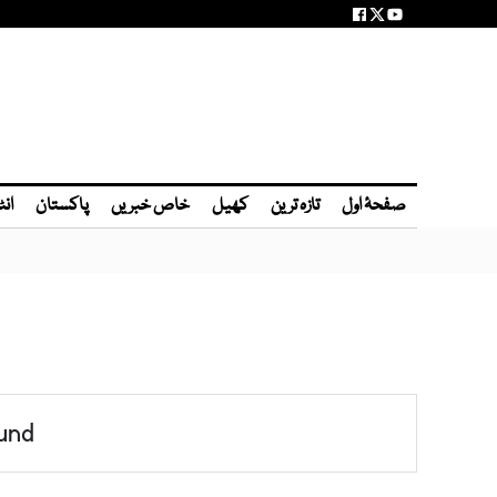
صفحۂ اول
تازہ ترین
کھیل
خاص خبریں
پاکستان
انٹ
und