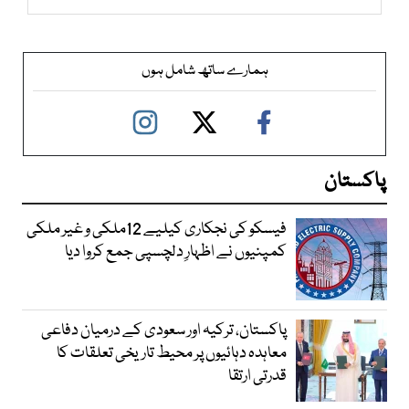
ہمارے ساتھ شامل ہوں
پاکستان
فیسکو کی نجکاری کیلیے 12ملکی و غیر ملکی
کمپنیوں نے اظہارِ دلچسپی جمع کروا دیا
پاکستان، ترکیہ اور سعودی کے درمیان دفاعی
معاہدہ دہائیوں پر محیط تاریخی تعلقات کا
قدرتی ارتقا