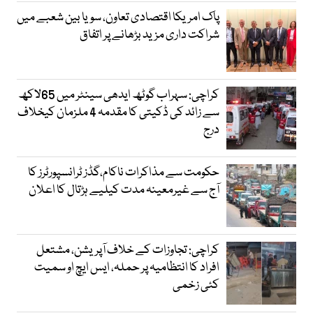
پاک امریکا اقتصادی تعاون، سویا بین شعبے میں
شراکت داری مزید بڑھانے پر اتفاق
کراچی: سہراب گوٹھ ایدھی سینٹر میں 65لاکھ
سے زائد کی ڈکیتی کا مقدمہ 4 ملزمان کیخلاف
درج
حکومت سے مذاکرات ناکام،گڈز ٹرانسپورٹرز کا
آج سے غیرمعینہ مدت کیلیے ہڑتال کا اعلان
کراچی: تجاوزات کے خلاف آپریشن، مشتعل
افراد کا انتظامیہ پر حملہ، ایس ایچ او سمیت
کئی زخمی