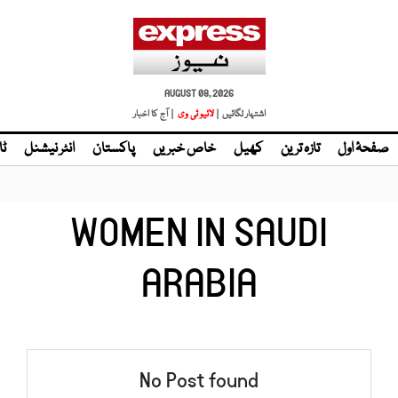
AUGUST 08, 2026
اشتہار لگائیں |
لائیو ٹی وی
| آج کا اخبار
صفحۂ اول
تازہ ترین
کھیل
خاص خبریں
پاکستان
انٹر نیشنل
ٹا
WOMEN IN SAUDI
ARABIA
No Post found