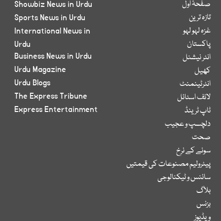
صفحۂ اول
Showbiz News in Urdu
تازہ ترین
Sports News in Urdu
غزہ لہو لہو
International News in
پاکستان
Urdu
Business News in Urdu
انٹر نیشنل
Urdu Magazine
کھیل
Urdu Blogs
انٹرٹینمنٹ
The Express Tribune
لائف اسٹائل
Express Entertainment
ٹاپ ٹرینڈ
دلچسپ و عجیب
صحت
سونے کے نرخ
پیٹرولیم مصنوعات کی قیمتیں
سائنس و ٹیکنالوجی
بلاگ
بزنس
ویڈیوز