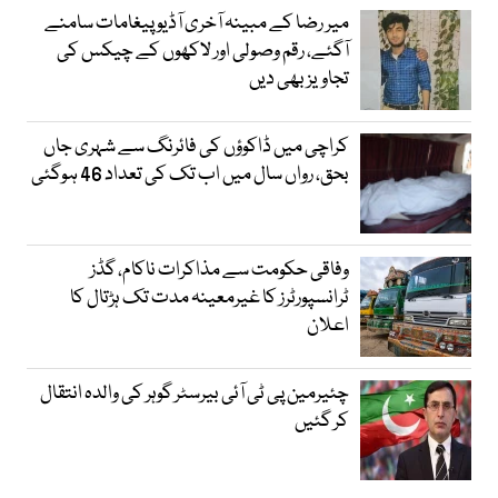
میر رضا کے مبینہ آخری آڈیو پیغامات سامنے
آگئے، رقم وصولی اور لاکھوں کے چیکس کی
تجاویز بھی دیں
کراچی میں ڈاکوؤں کی فائرنگ سے شہری جاں
بحق، رواں سال میں اب تک کی تعداد 46 ہوگئی
وفاقی حکومت سے مذاکرات ناکام، گڈز
ٹرانسپورٹرز کا غیرمعینہ مدت تک ہڑتال کا
اعلان
چئیرمین پی ٹی آئی بیرسٹر گوہر کی والدہ انتقال
کر گئیں