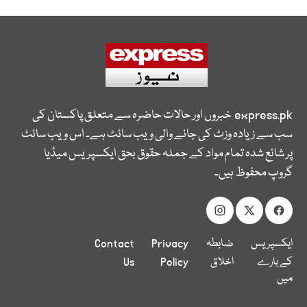
express.pk
خبروں اور حالات حاضرہ سے متعلق پاکستان کی
سب سے زیادہ وزٹ کی جانے والی ویب سائٹ ہے۔ اس ویب سائٹ
پر شائع شدہ تمام مواد کے جملہ حقوق بحق ایکسپریس میڈیا
گروپ محفوظ ہیں۔
ایکسپریس
ضابطہ
Privacy
Contact
کے بارے
اخلاق
Policy
Us
میں