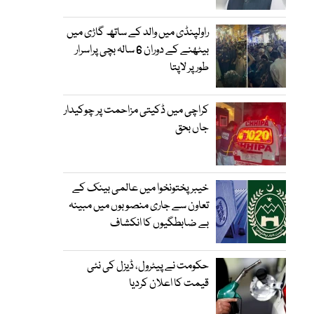
راولپنڈی میں والد کے ساتھ گاڑی میں
بیٹھنے کے دوران 6 سالہ بچی پراسرار
طور پر لاپتا
کراچی میں ڈکیتی مزاحمت پر چوکیدار
جاں بحق
خیبرپختونخوا میں عالمی بینک کے
تعاون سے جاری منصوبوں میں مبینہ
بے ضابطگیوں کا انکشاف
حکومت نے پیٹرول، ڈیزل کی نئی
قیمت کا اعلان کردیا