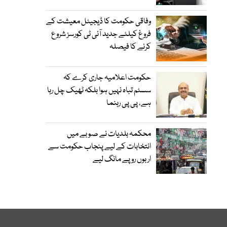
وفاقی حکومت کا ڈیجیٹل معیشت کے
فروغ کیلئے جدید آئی ٹی کورسز شروع
کرنے کا فیصلہ
حکومت اعلامیہ جاری کرے کہ
سسٹم تباہ نہیں ہوا بلکہ ٹھیک چل رہا
ہے، پی پی رہنما
محکمہ بلدیات نے صوبے میں
انتخابات کے لیے پنجاب حکومت سے
اربوں روپے مانگ لیے