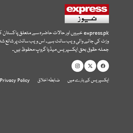
express.pk
خبروں اور حالات حاضرہ سے متعلق پاکستان 
وزٹ کی جانے والی ویب سائٹ ہے۔ اس ویب سائٹ پر شائع شدہ
جملہ حقوق بحق ایکسپریس میڈیا گروپ محفوظ ہیں۔
ایکسپریس کے بارے میں
ضابطہ اخلاق
Privacy Policy