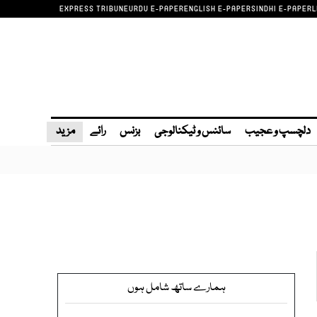
EXPRESS TRIBUNE
URDU E-PAPER
ENGLISH E-PAPER
SINDHI E-PAPER
L
دلچسپ و عجیب
سائنس و ٹیکنالوجی
بزنس
رائے
مزید
ہمارے ساتھ شامل ہوں