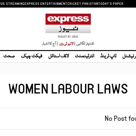
IVE STREAMING
EXPRESS ENTERTAINMENT
CRICKET PAKISTAN
TODAY'S PAPER
AUGUST 07, 2026
اشتہار لگائیں |
| آج کا اخبار
ر نیشنل
ٹاپ ٹرینڈ
انٹرٹینمنٹ
لائف اسٹائل
فیکٹ چیک
صحت
WOMEN LABOUR LAWS
No Post fo