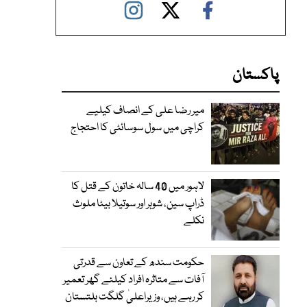
پاکستان
میر رضا علی کے انصاف کیلیے
کراچی میں سول سوسائٹی کا احتجاج
لاہور میں 40 سالہ خاتون کے قتل کا
ڈراپ سین، شوہر اور سوتیلا بیٹا ملوث
نکلے
حکومت سندھ کے تعاون سے قدرتی
آفات سے متاثرہ افراد کیلئے گھر تعمیر
کر رہے ہیں، وزیراعلیٰ گلگت بلتستان