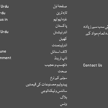
صفحۂ اول
 Urdu
تازہ ترین
rdu
غزہ لہو لہو
ws in
پاکستان
کی سب سے زیادہ
 Urdu
انٹر نیشنل
 تمام مواد کے
کھیل
انٹرٹینمنٹ
bune
لائف اسٹائل
inment
ٹاپ ٹرینڈ
دلچسپ و عجیب
Contact Us
صحت
سونے کے نرخ
پیٹرولیم مصنوعات کی قیمتیں
سائنس و ٹیکنالوجی
بلاگ
بزنس