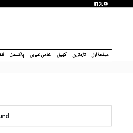
صفحۂ اول
تازہ ترین
کھیل
خاص خبریں
پاکستان
انٹ
und