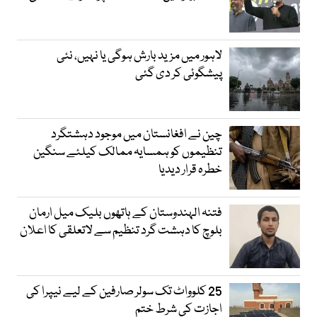
لاہور میں مزید بارش ہوگی یا نہیں، نئی
پیشگوئی کر دی گئی
چین نے افغانستان میں موجود دہشتگرد
تنظیموں کو ہمسایہ ممالک کیلئے سنگین
خطرہ قرار دیدیا
فتنہ الہندوستان کے ہاتھوں بلیک میل ارمان
بلوچ کا دہشت گرد تنظیم سے لاتعلقی کا اعلان
25 کلوواٹ تک سولر صارفین کے لیے نیپرا کی
اجازت کی شرط ختم