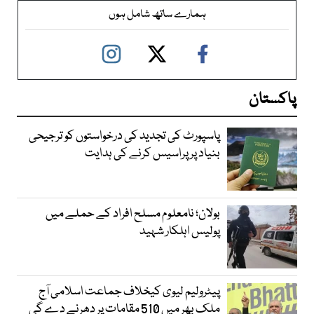
ہمارے ساتھ شامل ہوں
پاکستان
پاسپورٹ کی تجدید کی درخواستوں کو ترجیحی
بنیاد پر پراسیس کرنے کی ہدایت
بولان؛ نامعلوم مسلح افراد کے حملے میں
پولیس اہلکار شہید
پیٹرولیم لیوی کیخلاف جماعت اسلامی آج
ملک بھر میں 510 مقامات پر دھرنے دے گی