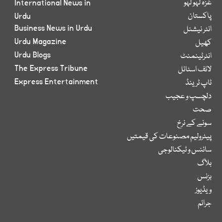
غزہ لہو لہو
International News in
پاکستان
Urdu
Business News in Urdu
انٹر نیشنل
Urdu Magazine
کھیل
Urdu Blogs
انٹرٹینمنٹ
The Express Tribune
لائف اسٹائل
Express Entertainment
ٹاپ ٹرینڈ
دلچسپ و عجیب
صحت
سونے کے نرخ
پیٹرولیم مصنوعات کی قیمتیں
سائنس و ٹیکنالوجی
بلاگ
بزنس
ویڈیوز
جرائم