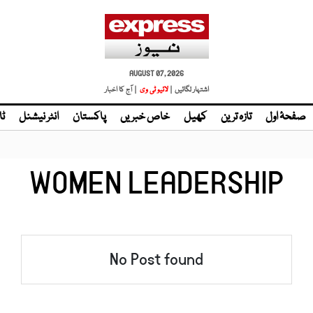
AUGUST 07, 2026
اشتہار لگائیں |
لائیو ٹی وی
| آج کا اخبار
صفحۂ اول
تازہ ترین
کھیل
خاص خبریں
پاکستان
انٹر نیشنل
ٹا
WOMEN LEADERSHIP
No Post found