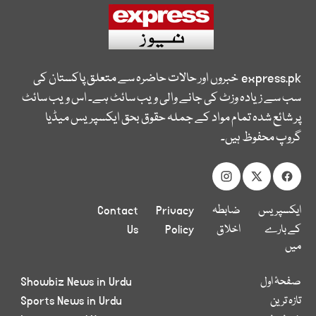
express.pk
خبروں اور حالات حاضرہ سے متعلق پاکستان کی
سب سے زیادہ وزٹ کی جانے والی ویب سائٹ ہے۔ اس ویب سائٹ
پر شائع شدہ تمام مواد کے جملہ حقوق بحق ایکسپریس میڈیا
گروپ محفوظ ہیں۔
ایکسپریس
ضابطہ
Privacy
Contact
کے بارے
اخلاق
Policy
Us
میں
صفحۂ اول
Showbiz News in Urdu
تازہ ترین
Sports News in Urdu