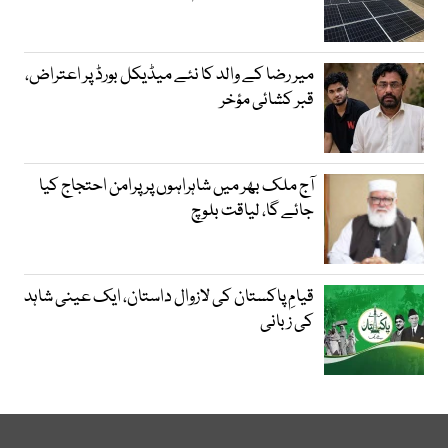
میر رضا کے والد کا نئے میڈیکل بورڈ پر اعتراض،
قبر کشائی مؤخر
آج ملک بھر میں شاہراہوں پر پرامن احتجاج کیا
جائے گا، لیاقت بلوچ
قیامِ پاکستان کی لازوال داستان، ایک عینی شاہد
کی زبانی