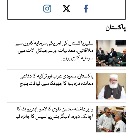
پاکستان
سفیر پاکستان کی امریکی سرمایہ کاروں سے
ملاقاتیں، معدنیات اور سرجیکل آلات میں
سرمایہ کاری پر زور
پاکستان، سعودی عرب اور ترکیہ کا دفاعی
معاہدہ تازہ ہوا کا جھونکا ہے، لیاقت بلوچ
وزیر داخلہ محسن نقوی کا لاہور ایئر پورٹ کا
اچانک دورہ، امیگریشن پراسیس کا جائزہ لیا