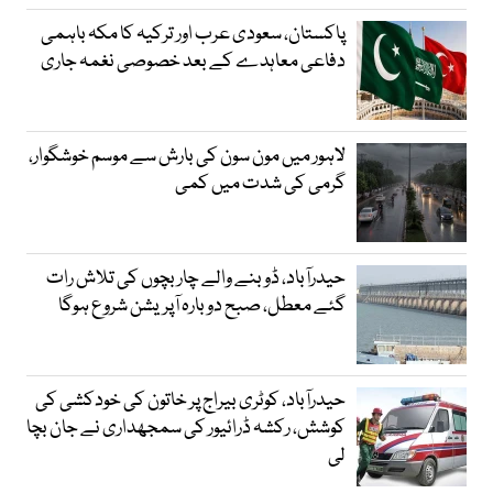
پاکستان، سعودی عرب اور ترکیہ کا مکہ باہمی
دفاعی معاہدے کے بعد خصوصی نغمہ جاری
لاہور میں مون سون کی بارش سے موسم خوشگوار،
گرمی کی شدت میں کمی
حیدرآباد، ڈوبنے والے چار بچوں کی تلاش رات
گئے معطل، صبح دوبارہ آپریشن شروع ہوگا
حیدرآباد، کوٹری بیراج پر خاتون کی خودکشی کی
کوشش، رکشہ ڈرائیور کی سمجھداری نے جان بچا
لی