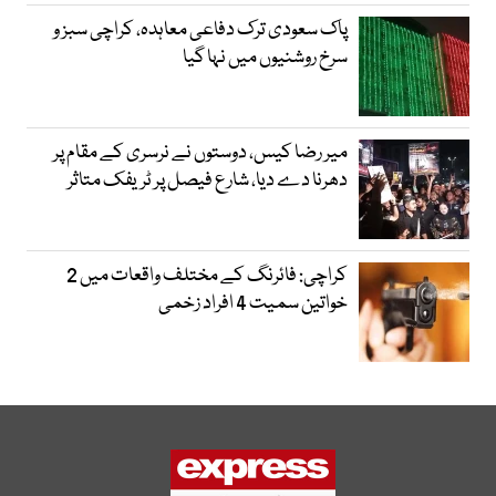
پاک سعودی ترک دفاعی معاہدہ، کراچی سبز و
سرخ روشنیوں میں نہا گیا
میر رضا کیس، دوستوں نے نرسری کے مقام پر
دھرنا دے دیا، شارع فیصل پر ٹریفک متاثر
کراچی: فائرنگ کے مختلف واقعات میں 2
خواتین سمیت 4 افراد زخمی