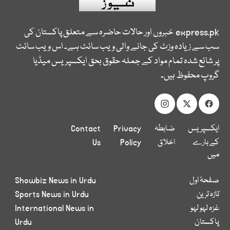
express.pk
خبروں اور حالات حاضرہ سے متعلق پاکستان کی
سب سے زیادہ وزٹ کی جانے والی ویب سائٹ ہے۔ اس ویب سائٹ
پر شائع شدہ تمام مواد کے جملہ حقوق بحق ایکسپریس میڈیا
گروپ محفوظ ہیں۔
ایکسپریس
ضابطہ
Privacy
Contact
کے بارے
اخلاق
Policy
Us
میں
صفحۂ اول
Showbiz News in Urdu
تازہ ترین
Sports News in Urdu
غزہ لہو لہو
International News in
پاکستان
Urdu