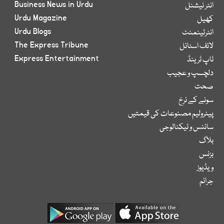
Business News in Urdu
انٹر نیشنل
Urdu Magazine
کھیل
Urdu Blogs
انٹرٹینمنٹ
The Express Tribune
لائف اسٹائل
Express Entertainment
ٹاپ ٹرینڈ
دلچسپ و عجیب
صحت
سونے کے نرخ
پیٹرولیم مصنوعات کی قیمتیں
سائنس و ٹیکنالوجی
بلاگ
بزنس
ویڈیوز
جرائم