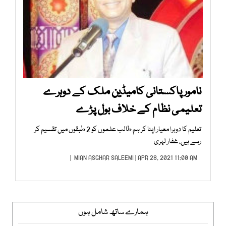
نامور پاکستانی کامیڈین ملک کے دوہرے
تعلیمی نظام کے خلاف بول پڑے
تعلیم کا دوہرا معیار اپنا کر ہم طالب علموں کو 2 طبقوں میں تقسیم کر
رہے ہیں، غفار لہری
MIAN ASGHAR SALEEMI
| APR 28, 2021 11:00 AM |
ہمارے ساتھ شامل ہوں