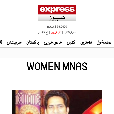
AUGUST 09, 2026
اشتہار لگائیں |
لائیو ٹی وی
| آج کا اخبار
صفحۂ اول
تازہ ترین
کھیل
خاص خبریں
پاکستان
انٹر نیشنل
ٹا
WOMEN MNAS