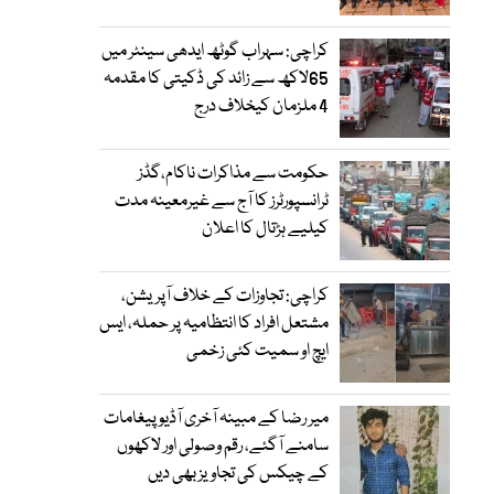
کراچی: سہراب گوٹھ ایدھی سینٹر میں
65لاکھ سے زائد کی ڈکیتی کا مقدمہ
4 ملزمان کیخلاف درج
حکومت سے مذاکرات ناکام،گڈز
ٹرانسپورٹرز کا آج سے غیرمعینہ مدت
کیلیے ہڑتال کا اعلان
کراچی: تجاوزات کے خلاف آپریشن،
مشتعل افراد کا انتظامیہ پر حملہ، ایس
ایچ او سمیت کئی زخمی
میر رضا کے مبینہ آخری آڈیو پیغامات
سامنے آگئے، رقم وصولی اور لاکھوں
کے چیکس کی تجاویز بھی دیں