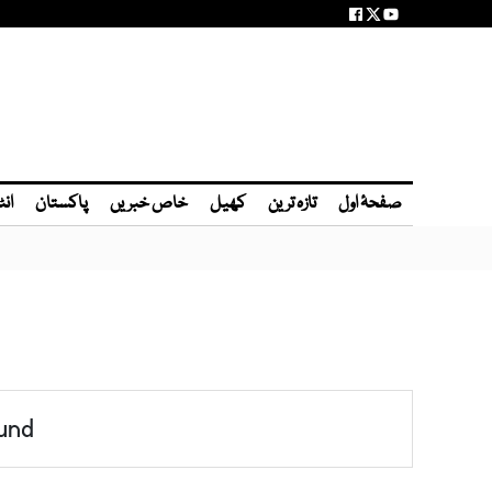
صفحۂ اول
تازہ ترین
کھیل
خاص خبریں
پاکستان
انٹ
und