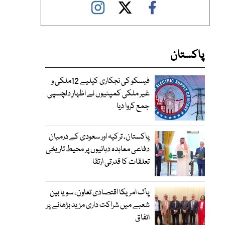
پاکستان
فیسکو کی نجکاری کیلیے 12ملکی و
غیر ملکی کمپنیوں نے اظہارِ دلچسپی
جمع کروا دیا
پاکستان، ترکیہ اور سعودی کے درمیان
دفاعی معاہدہ دہائیوں پر محیط تاریخی
تعلقات کا قدرتی ارتقا
پاک امریکا اقتصادی تعاون، سویا بین
شعبے میں شراکت داری مزید بڑھانے پر
اتفاق