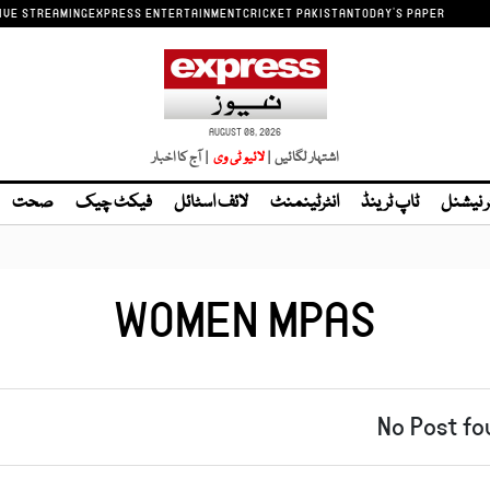
IVE STREAMING
EXPRESS ENTERTAINMENT
CRICKET PAKISTAN
TODAY'S PAPER
AUGUST 08, 2026
اشتہار لگائیں |
لائیو ٹی وی
| آج کا اخبار
ر نیشنل
ٹاپ ٹرینڈ
انٹرٹینمنٹ
لائف اسٹائل
فیکٹ چیک
صحت
WOMEN MPAS
No Post fo