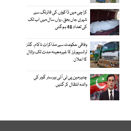
کراچی میں ڈاکوؤں کی فائرنگ سے
شہری جاں بحق، رواں سال میں اب تک
کی تعداد 46 ہوگئی
وفاقی حکومت سے مذاکرات ناکام، گڈز
ٹرانسپورٹرز کا غیرمعینہ مدت تک ہڑتال
کا اعلان
چئیرمین پی ٹی آئی بیرسٹر گوہر کی
والدہ انتقال کر گئیں