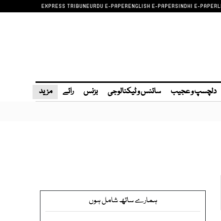
EXPRESS TRIBUNE
URDU E-PAPER
ENGLISH E-PAPER
SINDHI E-PAPER
L
دلچسپ و عجیب
سائنس و ٹیکنالوجی
بزنس
رائے
مزید
ہمارے ساتھ شامل ہوں