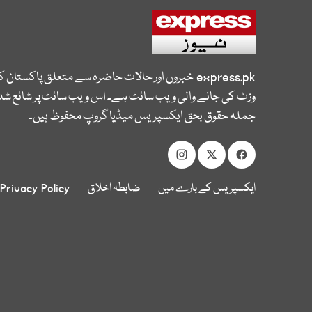
express.pk
خبروں اور حالات حاضرہ سے متعلق پاکستان 
وزٹ کی جانے والی ویب سائٹ ہے۔ اس ویب سائٹ پر شائع شدہ
جملہ حقوق بحق ایکسپریس میڈیا گروپ محفوظ ہیں۔
ایکسپریس کے بارے میں
ضابطہ اخلاق
Privacy Policy