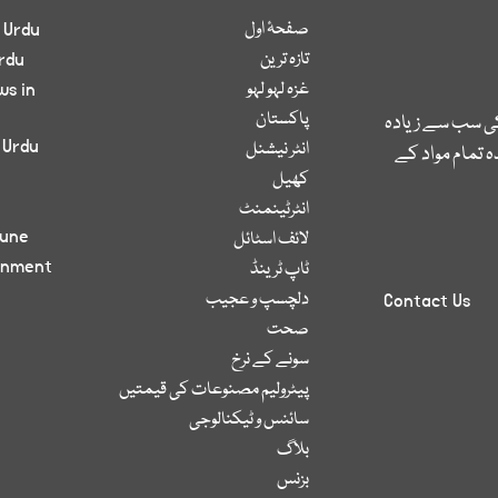
صفحۂ اول
 Urdu
تازہ ترین
rdu
غزہ لہو لہو
ws in
پاکستان
کی سب سے زیادہ
 Urdu
انٹر نیشنل
 تمام مواد کے
کھیل
انٹرٹینمنٹ
bune
لائف اسٹائل
inment
ٹاپ ٹرینڈ
دلچسپ و عجیب
Contact Us
صحت
سونے کے نرخ
پیٹرولیم مصنوعات کی قیمتیں
سائنس و ٹیکنالوجی
بلاگ
بزنس