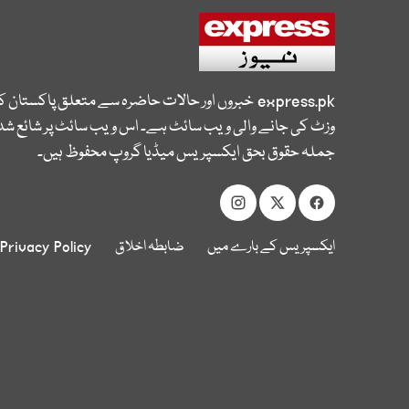
express.pk
خبروں اور حالات حاضرہ سے متعلق پاکستان 
وزٹ کی جانے والی ویب سائٹ ہے۔ اس ویب سائٹ پر شائع شدہ
جملہ حقوق بحق ایکسپریس میڈیا گروپ محفوظ ہیں۔
ایکسپریس کے بارے میں
ضابطہ اخلاق
Privacy Policy