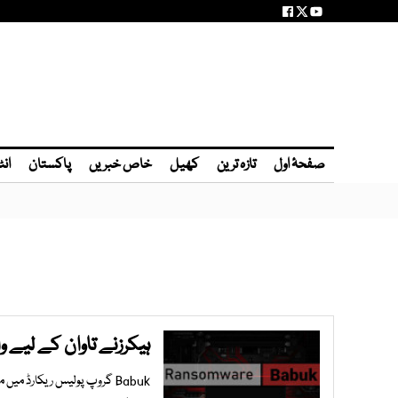
صفحۂ اول
تازہ ترین
کھیل
خاص خبریں
پاکستان
انٹ
ہیکرزنے تاوان کے لیے 
Babuk گروپ پولیس ریکارڈ م