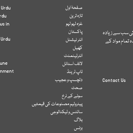
صفحۂ اول
 Urdu
تازہ ترین
rdu
غزہ لہو لہو
ws in
پاکستان
کی سب سے زیادہ
 Urdu
انٹر نیشنل
 تمام مواد کے
کھیل
انٹرٹینمنٹ
bune
لائف اسٹائل
inment
ٹاپ ٹرینڈ
دلچسپ و عجیب
Contact Us
صحت
سونے کے نرخ
پیٹرولیم مصنوعات کی قیمتیں
سائنس و ٹیکنالوجی
بلاگ
بزنس