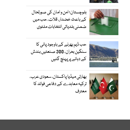
بلوچستان؛ امن و امان کی صورتحال
کے باعث خضدار، قلات، حب میں
ضمنی بلدیاتی انتخابات ملتوی
حب ڈیم بھرنے کے باوجود پانی کا
سنگین بحران، 300 صنعتیں بندش
کے دہانے پر پہنچ گئیں
بھارتی میڈیا پاکستان، سعودی عرب،
ترکیہ معاہدے کے دفاعی فوائد کا
معترف