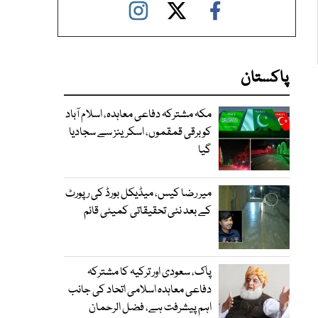
پاکستان
مکہ مشترکہ دفاعی معاہدہ، اسلام آباد
کو برقی قمقموں، اسکرینز سے سجادیا
گیا
میر رضا کیس، میڈیکل بورڈ کی رپورٹ
کے بعد نئی تحقیقاتی کمیٹی قائم
پاک، سعودی اور ترکیہ کا مشترکہ
دفاعی معاہدہ اسلامی اتحاد کی جانب
اہم پیشرفت ہے، فضل الرحمان