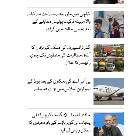
کراچی میں ماں بیٹے سے لوٹ مار کرنے
والا مبینہ ڈکیت پولیس مقابلے کے
بعد زخمی حالت میں گرفتار
گڈز ٹرانسپورٹ کی ملک گیر ہڑتال کا
آغاز، مطالبات کی منظوری تک جاری
رکھنے کا اعلان
پی آئی اے کی نجکاری کے بعد بورڈ کے
اہم ترین اجلاس میں بڑے فیصلے
حافظ نعیم نے 9 اگست کو وزیراعلیٰ
پنجاب اور گورنر ہاؤسز کے باہر دھرنوں کا
اعلان واپس لے لیا