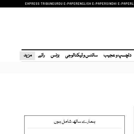
EXPRESS TRIBUNE
URDU E-PAPER
ENGLISH E-PAPER
SINDHI E-PAPER
L
دلچسپ و عجیب
سائنس و ٹیکنالوجی
بزنس
رائے
مزید
ہمارے ساتھ شامل ہوں