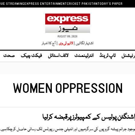
IVE STREAMING
EXPRESS ENTERTAINMENT
CRICKET PAKISTAN
TODAY'S PAPER
AUGUST 08, 2026
اشتہار لگائیں |
لائیو ٹی وی
| آج کا اخبار
ر نیشنل
ٹاپ ٹرینڈ
انٹرٹینمنٹ
لائف اسٹائل
فیکٹ چیک
صحت
WOMEN OPPRESSION
واشنگٹن پولیس کے کمپیوٹرزپرقبضہ کرلیا
یں موجود جرائم پیشہ گروپوں کی سرگرمیوں اور انٹیلی جنس رپورٹس تک رسائی حاصل کرچکاہے،