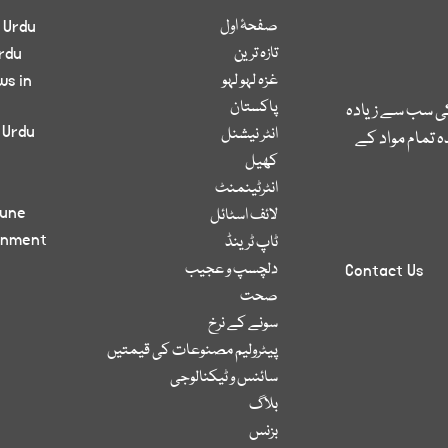
صفحۂ اول
 Urdu
تازہ ترین
rdu
غزہ لہو لہو
ws in
پاکستان
کی سب سے زیادہ
 Urdu
انٹر نیشنل
 تمام مواد کے
کھیل
انٹرٹینمنٹ
bune
لائف اسٹائل
inment
ٹاپ ٹرینڈ
دلچسپ و عجیب
Contact Us
صحت
سونے کے نرخ
پیٹرولیم مصنوعات کی قیمتیں
سائنس و ٹیکنالوجی
بلاگ
بزنس