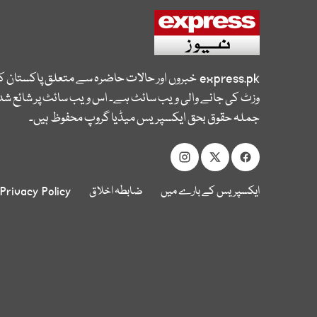
express.pk
خبروں اور حالات حاضرہ سے متعلق پاکستان 
وزٹ کی جانے والی ویب سائٹ ہے۔ اس ویب سائٹ پر شائع شدہ
جملہ حقوق بحق ایکسپریس میڈیا گروپ محفوظ ہیں۔
ایکسپریس کے بارے میں
ضابطہ اخلاق
Privacy Policy