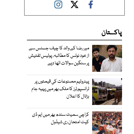
پاکستان
میر رضا کے والد کا چیف جسٹس سے
از خود نوٹس کا مطالبہ، پولیس تفتیش
پر سنگین سوالات اٹھا دیے
پیٹرولیم مصنوعات کی قیمتوں پر
ٹرانسپورٹرز کا ملک بھر میں پہیہ جام
ہڑتال کا اعلان
کراچی سمیت سندھ بھر میں ایم ڈی
کیٹ امتحان ری شیڈول