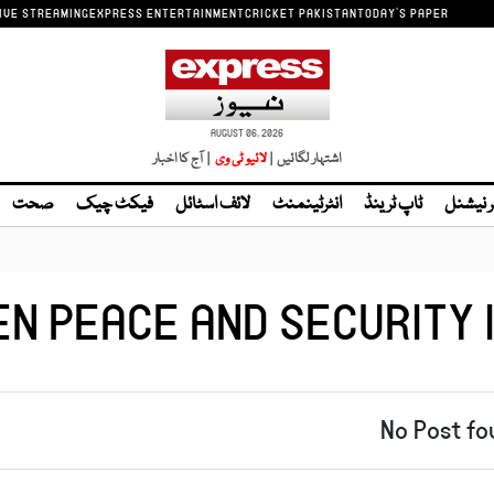
IVE STREAMING
EXPRESS ENTERTAINMENT
CRICKET PAKISTAN
TODAY'S PAPER
AUGUST 06, 2026
اشتہار لگائیں |
| آج کا اخبار
ر نیشنل
ٹاپ ٹرینڈ
انٹرٹینمنٹ
لائف اسٹائل
فیکٹ چیک
صحت
N PEACE AND SECURITY 
No Post fo