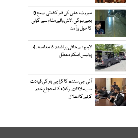
میر رضا علی کی قبر کشائی صبح 9
بجے ہوگی، لاش والے مقام سے گولی
کا خول برآمد
لاہور؛ صحافی پر تشدد کا معاملہ، 4
پولیس اہلکار معطل
آئی جی سندھ کا کراچی بار کی قیادت
سے ملاقات، وکلاء کا احتجاج ختم
کرنے کا اعلان