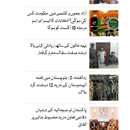
آزاد جموں و کشمیر میں حکومت کس
کی ہوگی؟ انتخابات کا تیسرا اور اہم
مرحلہ 10 اگست کو ہوگا
بیوہ خاتون کے ساتھ زیادتی کرنے والا
درندہ صفت سفاک ملزم گرفتار
ردالفتنہ-3 : بلوچستان میں فتنہ
الہندوستان کے مزید 12 دہشت گرد
ہلاک
پاکستان اور صومالیہ کے درمیان
دفاعی تعاون مزید مضبوط بنانے پر
اتفاق