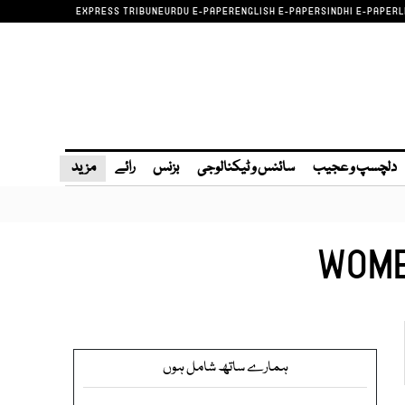
EXPRESS TRIBUNE
URDU E-PAPER
ENGLISH E-PAPER
SINDHI E-PAPER
L
دلچسپ و عجیب
سائنس و ٹیکنالوجی
بزنس
رائے
مزید
WOME
ہمارے ساتھ شامل ہوں