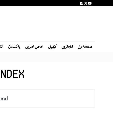
صفحۂ اول
تازہ ترین
کھیل
خاص خبریں
پاکستان
انٹ
INDEX
und