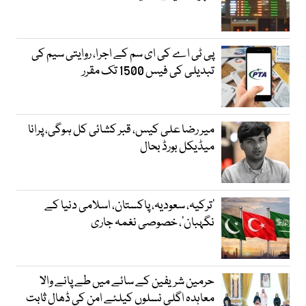
پی ٹی اے کی ای سم کے اجرا، روایتی سیم کی
تبدیلی کی فیس 1500 تک مقرر
میر رضا علی کیس، قبر کشائی کل ہوگی، پرانا
میڈیکل بورڈ بحال
‘ترکیہ، سعودیہ، پاکستان، اسلامی دنیا کے
نگہبان’، خصوصی نغمہ جاری
حرمین شریفین کے سائے میں طے پانے والا
معاہدہ اگلی نسلوں کیلئے امن کی ڈھال ثابت