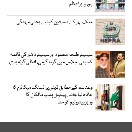
ہو، وزیراعظم
ملک بھر کے صارفین کیلیے بجلی مہنگی
سینیٹر طلحہ محمود اور سینیٹر دلاور کی قائمہ
کمیٹی اجلاس میں گرما گرمی، لفظی گولہ باری
وعدے کے مطابق ڈیلی پرائسنگ میکانزم کا
جائزہ لیا جائے، پیٹرول پمپ مالکان کا
وزیرپیٹرولیم کو خط