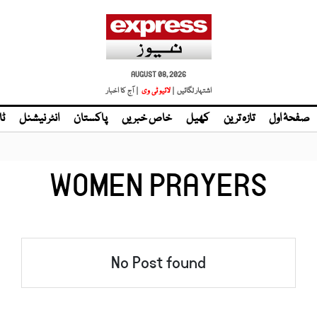
AUGUST 08, 2026
اشتہار لگائیں |
| آج کا اخبار
صفحۂ اول
تازہ ترین
کھیل
خاص خبریں
پاکستان
انٹر نیشنل
ٹا
WOMEN PRAYERS
No Post found