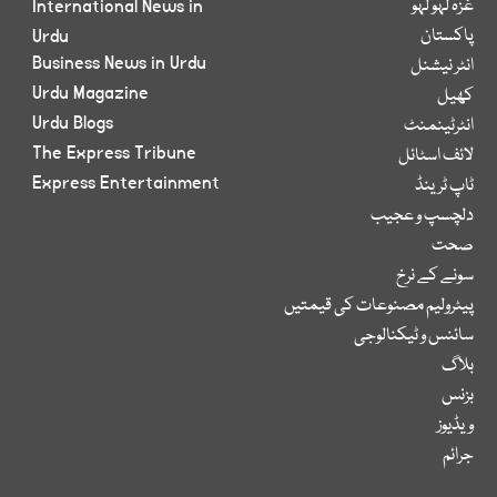
غزہ لہو لہو
International News in
پاکستان
Urdu
Business News in Urdu
انٹر نیشنل
Urdu Magazine
کھیل
Urdu Blogs
انٹرٹینمنٹ
The Express Tribune
لائف اسٹائل
Express Entertainment
ٹاپ ٹرینڈ
دلچسپ و عجیب
صحت
سونے کے نرخ
پیٹرولیم مصنوعات کی قیمتیں
سائنس و ٹیکنالوجی
بلاگ
بزنس
ویڈیوز
جرائم