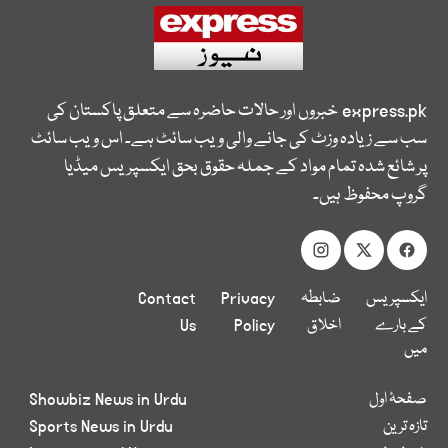
express.pk
خبروں اور حالات حاضرہ سے متعلق پاکستان کی
سب سے زیادہ وزٹ کی جانے والی ویب سائٹ ہے۔ اس ویب سائٹ
پر شائع شدہ تمام مواد کے جملہ حقوق بحق ایکسپریس میڈیا
گروپ محفوظ ہیں۔
ایکسپریس
ضابطہ
Privacy
Contact
کے بارے
اخلاق
Policy
Us
میں
صفحۂ اول
Showbiz News in Urdu
تازہ ترین
Sports News in Urdu