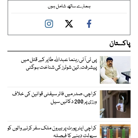
ہمارے ساتھ شامل ہوں
پاکستان
پی ٹی آئی رہنما عبداللہ طایر کے قتل میں
پیشرفت، تین شوٹرز کی شناخت ہوگئی
کراچی، صدر میں فائر سیفٹی قوانین کی خلاف
ورزی پر 200 دکانیں سیل
کراچی ایئرپورٹ پر بیرون ملک سفر کرنے والوں کو
سہولت دینے کا فیصلہ