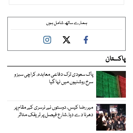
ہمارے ساتھ شامل ہوں
پاکستان
پاک سعودی ترک دفاعی معاہدہ، کراچی سبز و
سرخ روشنیوں میں نہا گیا
میر رضا کیس، دوستوں نے نرسری کے مقام پر
دھرنا دے دیا، شارع فیصل پر ٹریفک متاثر