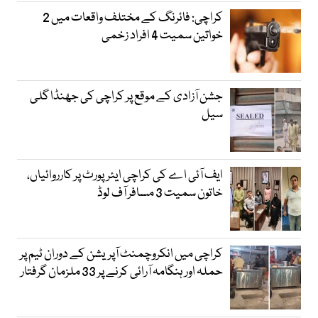
کراچی: فائرنگ کے مختلف واقعات میں 2
خواتین سمیت 4 افراد زخمی
جشن آزادی کے موقع پر کراچی کی جھنڈا گلی
سیل
ایف آئی اے کی کراچی ایئرپورٹ پر کارروائیاں،
خاتون سمیت 3 مسافر آف لوڈ
کراچی میں انکروچمنٹ آپریشن کے دوران ٹیم پر
حملہ اور ہنگامہ آرائی کرنے پر 33 ملزمان گرفتار