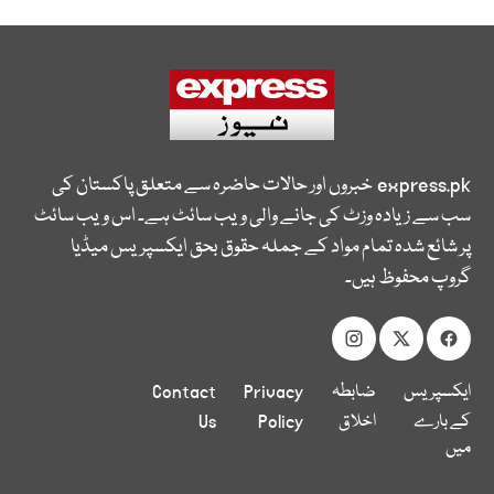
express.pk
خبروں اور حالات حاضرہ سے متعلق پاکستان کی
سب سے زیادہ وزٹ کی جانے والی ویب سائٹ ہے۔ اس ویب سائٹ
پر شائع شدہ تمام مواد کے جملہ حقوق بحق ایکسپریس میڈیا
گروپ محفوظ ہیں۔
ایکسپریس
ضابطہ
Privacy
Contact
کے بارے
اخلاق
Policy
Us
میں