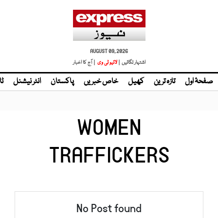
AUGUST 09, 2026
اشتہار لگائیں |
لائیو ٹی وی
| آج کا اخبار
صفحۂ اول
تازہ ترین
کھیل
خاص خبریں
پاکستان
انٹر نیشنل
ٹا
WOMEN
TRAFFICKERS
No Post found