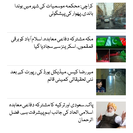
کراچی: محکمہ موسمیات کی شہر میں بوندا
باندی، پھوار کی پیشگوئی
مکہ مشترکہ دفاعی معاہدہ، اسلام آباد کو برقی
قمقموں، اسکرینز سے سجادیا گیا
میر رضا کیس، میڈیکل بورڈ کی رپورٹ کے بعد
نئی تحقیقاتی کمیٹی قائم
پاک، سعودی اور ترکیہ کا مشترکہ دفاعی معاہدہ
اسلامی اتحاد کی جانب اہم پیشرفت ہے، فضل
الرحمان