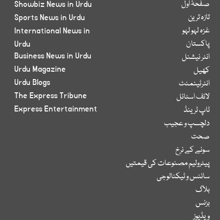
صفحۂ اول
Showbiz News in Urdu
تازہ ترین
Sports News in Urdu
غزہ لہو لہو
International News in
پاکستان
Urdu
Business News in Urdu
انٹر نیشنل
Urdu Magazine
کھیل
Urdu Blogs
انٹرٹینمنٹ
The Express Tribune
لائف اسٹائل
Express Entertainment
ٹاپ ٹرینڈ
دلچسپ و عجیب
صحت
سونے کے نرخ
پیٹرولیم مصنوعات کی قیمتیں
سائنس و ٹیکنالوجی
بلاگ
بزنس
ویڈیوز