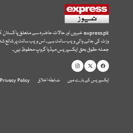
express.pk
خبروں اور حالات حاضرہ سے متعلق پاکستان 
وزٹ کی جانے والی ویب سائٹ ہے۔ اس ویب سائٹ پر شائع شدہ
جملہ حقوق بحق ایکسپریس میڈیا گروپ محفوظ ہیں۔
ایکسپریس کے بارے میں
ضابطہ اخلاق
Privacy Policy