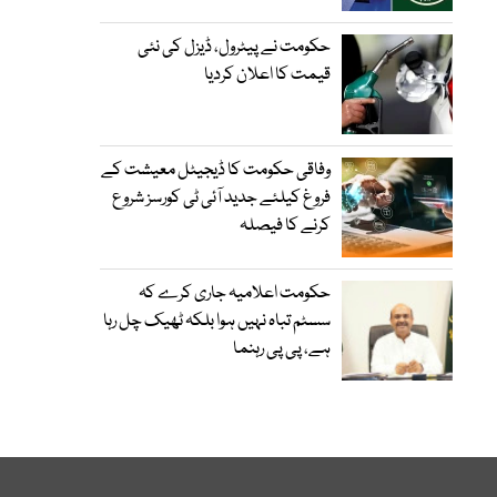
حکومت نے پیٹرول، ڈیزل کی نئی
قیمت کا اعلان کردیا
وفاقی حکومت کا ڈیجیٹل معیشت کے
فروغ کیلئے جدید آئی ٹی کورسز شروع
کرنے کا فیصلہ
حکومت اعلامیہ جاری کرے کہ
سسٹم تباہ نہیں ہوا بلکہ ٹھیک چل رہا
ہے، پی پی رہنما