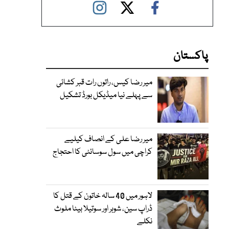
پاکستان
میر رضا کیس، راتوں رات قبر کشائی
سے پہلے نیا میڈیکل بورڈ تشکیل
میر رضا علی کے انصاف کیلیے
کراچی میں سول سوسائٹی کا احتجاج
لاہور میں 40 سالہ خاتون کے قتل کا
ڈراپ سین، شوہر اور سوتیلا بیٹا ملوث
نکلے