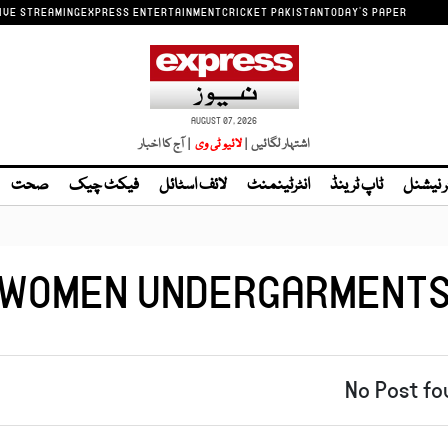
IVE STREAMING
EXPRESS ENTERTAINMENT
CRICKET PAKISTAN
TODAY'S PAPER
AUGUST 07, 2026
اشتہار لگائیں |
| آج کا اخبار
ر نیشنل
ٹاپ ٹرینڈ
انٹرٹینمنٹ
لائف اسٹائل
فیکٹ چیک
صحت
WOMEN UNDERGARMENT
No Post fo