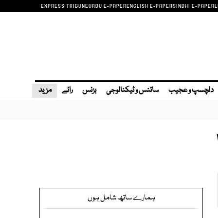
EXPRESS TRIBUNE
URDU E-PAPER
ENGLISH E-PAPER
SINDHI E-PAPER
L
دلچسپ و عجیب
سائنس و ٹیکنالوجی
بزنس
رائے
مزید
ہمارے ساتھ شامل ہوں