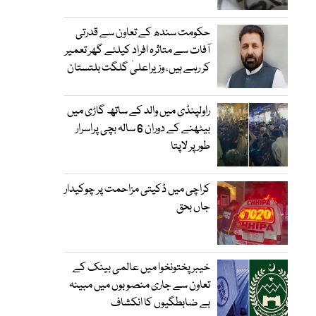
حکومت سندھ کے تعاون سے قدرتی
آفات سے متاثرہ افراد کیلئے گھر تعمیر
کر رہے ہیں، وزیراعلیٰ گلگت بلتستان
راولپنڈی میں والد کے ساتھ گاڑی میں
بیٹھنے کے دوران 6 سالہ بچی پراسرار
طور پر لاپتا
کراچی میں ڈکیتی مزاحمت پر چوکیدار
جاں بحق
خیبرپختونخوا میں عالمی بینک کے
تعاون سے جاری منصوبوں میں مبینہ
بے ضابطگیوں کا انکشاف