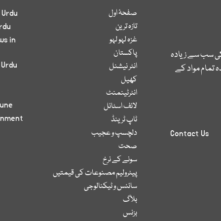
صفحۂ اول
 Urdu
تازہ ترین
rdu
غزہ لہو لہو
ws in
پاکستان
کی سب سے زیادہ
 Urdu
انٹر نیشنل
 تمام مواد کے
کھیل
انٹرٹینمنٹ
bune
لائف اسٹائل
inment
ٹاپ ٹرینڈ
دلچسپ و عجیب
Contact Us
صحت
سونے کے نرخ
پیٹرولیم مصنوعات کی قیمتیں
سائنس و ٹیکنالوجی
بلاگ
بزنس