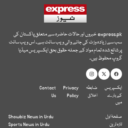
express.pk
خبروں اور حالات حاضرہ سے متعلق پاکستان کی
سب سے زیادہ وزٹ کی جانے والی ویب سائٹ ہے۔ اس ویب سائٹ
پر شائع شدہ تمام مواد کے جملہ حقوق بحق ایکسپریس میڈیا
گروپ محفوظ ہیں۔
ایکسپریس
ضابطہ
Privacy
Contact
کے بارے
اخلاق
Policy
Us
میں
صفحۂ اول
Showbiz News in Urdu
تازہ ترین
Sports News in Urdu