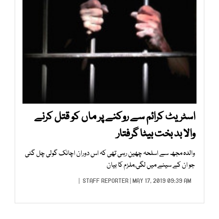
اسٹریٹ کرائم سے روکنے پر ماں کو قتل کرنے
والا بد بخت بیٹا گرفتار
والدہ مجھ سے اسلحہ چھین رہی تھی کہ اس دوران اچانک گولی چل گئی
جو ان کے سینے میں لگی،ملزم کا بیان
STAFF REPORTER
| MAY 17, 2019 09:39 AM |