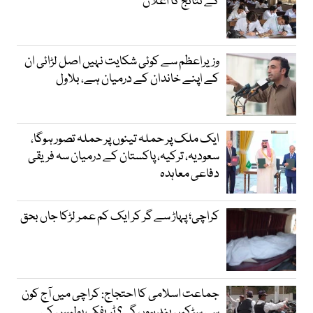
کے نتائج کا اعلان
وزیراعظم سے کوئی شکایت نہیں اصل لڑائی ان
کے اپنے خاندان کے درمیان ہے، بلاول
ایک ملک پر حملہ تینوں پر حملہ تصور ہوگا،
سعودیہ، ترکیہ، پاکستان کے درمیان سہ فریقی
دفاعی معاہدہ
کراچی؛ پہاڑ سے گر کر ایک کم عمر لڑکا جاں بحق
جماعت اسلامی کا احتجاج: کراچی میں آج کون
سی سڑکیں بند ہوں گی؟ ٹریفک پولیس کی