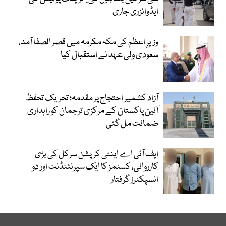
ایڈوائزری جاری
وزیرِ اعظم کی مکہ مکرمہ میں قصر الصفا آمد،
سعودی ولی عہد نے استقبال کیا
آزاد کشمیر احتجاج پر مقدمہ؛ تحریک تحفظ
آئین پاکستان کے مرکزی ترجمان کو راہداری
ضمانت مل گئی
ایف آئی اے اینٹی کرپشن سرکل کی بڑی
کارروائی، کسٹمز کا ایک سپرنٹنڈنٹ اور دو
انسپکٹرز گرفتار