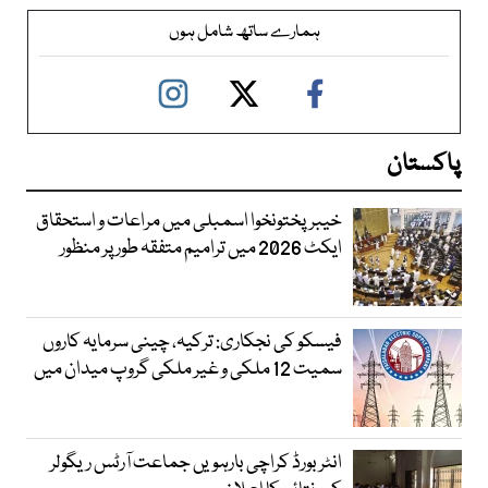
ہمارے ساتھ شامل ہوں
پاکستان
خیبرپختونخوا اسمبلی میں مراعات و استحقاق
ایکٹ 2026 میں ترامیم متفقہ طور پر منظور
فیسکو کی نجکاری: ترکیہ، چینی سرمایہ کاروں
سمیت 12 ملکی و غیر ملکی گروپ میدان میں
انٹر بورڈ کراچی بارہویں جماعت آرٹس ریگولر