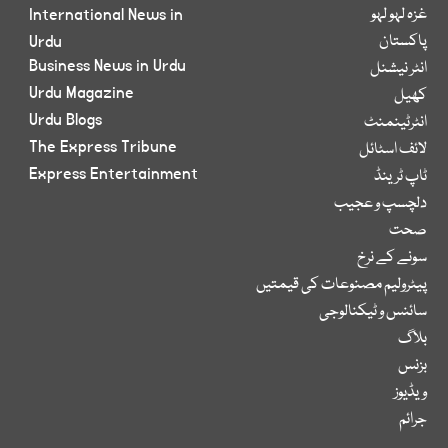
غزہ لہو لہو
International News in
پاکستان
Urdu
Business News in Urdu
انٹر نیشنل
Urdu Magazine
کھیل
Urdu Blogs
انٹرٹینمنٹ
The Express Tribune
لائف اسٹائل
Express Entertainment
ٹاپ ٹرینڈ
دلچسپ و عجیب
صحت
سونے کے نرخ
پیٹرولیم مصنوعات کی قیمتیں
سائنس و ٹیکنالوجی
بلاگ
بزنس
ویڈیوز
جرائم