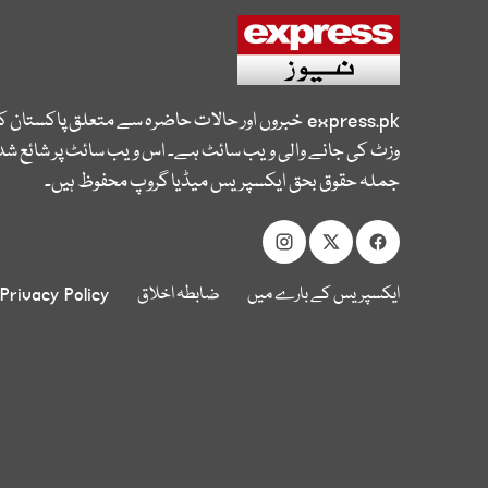
express.pk
خبروں اور حالات حاضرہ سے متعلق پاکستان 
وزٹ کی جانے والی ویب سائٹ ہے۔ اس ویب سائٹ پر شائع شدہ
جملہ حقوق بحق ایکسپریس میڈیا گروپ محفوظ ہیں۔
ایکسپریس کے بارے میں
ضابطہ اخلاق
Privacy Policy