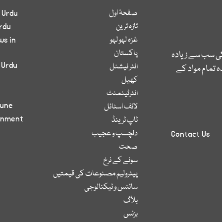
صفحۂ اول
 Urdu
تازہ ترین
rdu
غزہ لہو لہو
ws in
پاکستان
کی سب سے زیادہ
 Urdu
انٹر نیشنل
 تمام مواد کے
کھیل
انٹرٹینمنٹ
bune
لائف اسٹائل
inment
ٹاپ ٹرینڈ
دلچسپ و عجیب
Contact Us
صحت
سونے کے نرخ
پیٹرولیم مصنوعات کی قیمتیں
سائنس و ٹیکنالوجی
بلاگ
بزنس