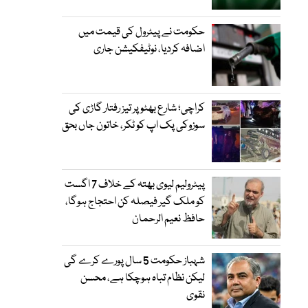
حکومت نے پیٹرول کی قیمت میں
اضافہ کردیا، نوٹیفکیشن جاری
کراچی؛ شارع بھٹو پر تیز رفتار گاڑی کی
سوزوکی پک اپ کو ٹکر، خاتون جاں بحق
پیٹرولیم لیوی بھتہ کے خلاف 7 اگست
کو ملک گیر فیصلہ کن احتجاج ہوگا،
حافظ نعیم الرحمان
شہباز حکومت 5 سال پورے کرے گی
لیکن نظام تباہ ہوچکا ہے، محسن
نقوی