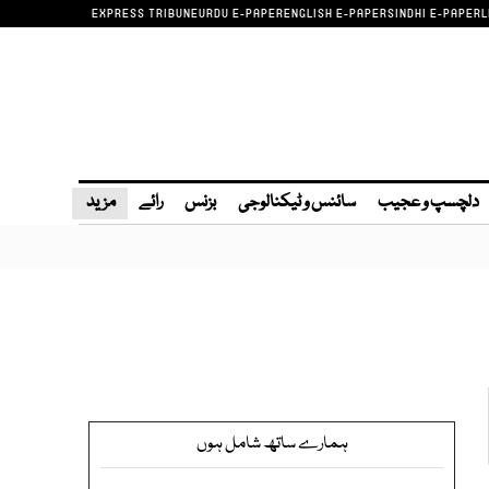
EXPRESS TRIBUNE
URDU E-PAPER
ENGLISH E-PAPER
SINDHI E-PAPER
L
دلچسپ و عجیب
سائنس و ٹیکنالوجی
بزنس
رائے
مزید
ہمارے ساتھ شامل ہوں