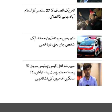
تحریک انصاف کا 27 ستمبر کو اسلام
آباد جانے کا اعلان
بنوں میں مبینہ ڈرون حملہ، ایک
شخص جاں بحق، دو زخمی
میر رضا قتل کیس: پولیس سرجن کا
پوسٹ مارٹم رپورٹ پر اعتراض، 14
سنگین خامیوں کی نشاندہی