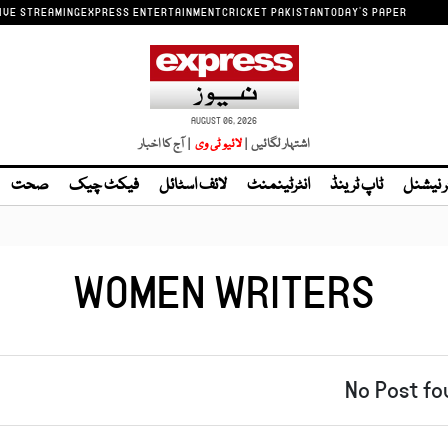
IVE STREAMING
EXPRESS ENTERTAINMENT
CRICKET PAKISTAN
TODAY'S PAPER
AUGUST 06, 2026
اشتہار لگائیں |
| آج کا اخبار
ر نیشنل
ٹاپ ٹرینڈ
انٹرٹینمنٹ
لائف اسٹائل
فیکٹ چیک
صحت
WOMEN WRITERS
No Post fo