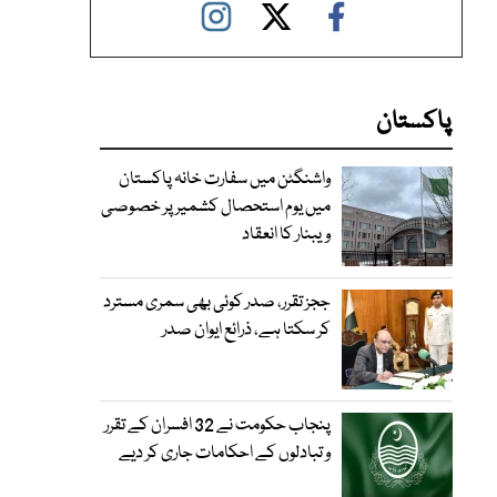
پاکستان
واشنگٹن میں سفارت خانہ پاکستان
میں یوم استحصال کشمیر پر خصوصی
ویبنار کا انعقاد
ججز تقرر، صدر کوئی بھی سمری مسترد
کر سکتا ہے، ذرائع ایوان صدر
پنجاب حکومت نے 32 افسران کے تقرر
و تبادلوں کے احکامات جاری کر دیے