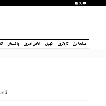
صفحۂ اول
تازہ ترین
کھیل
خاص خبریں
پاکستان
انٹ
und