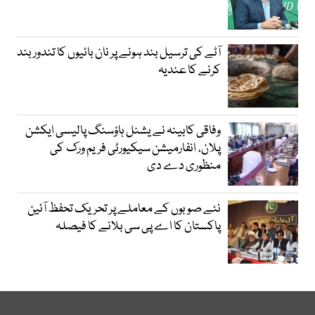
آٹے کی ترسیل بند ہونے پر نان بائیوں کا تندور بند
کرنے کا عندیہ
وفاقی کابینہ نے یشنل ہاؤسنگ پالیسی ایکشن
پلان، انفارمیشن سیکیورٹی فریم ورک کی
منظوری دے دی
نئے صوبوں کے معاملے پر تحریک تحفظ آئین
پاکستان کا اے پی سی بلانے کا فیصلہ