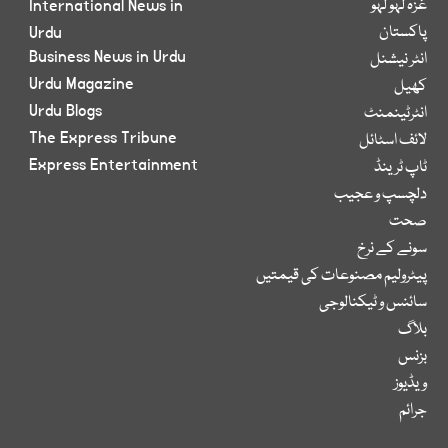
غزہ لہو لہو
International News in
پاکستان
Urdu
Business News in Urdu
انٹر نیشنل
Urdu Magazine
کھیل
Urdu Blogs
انٹرٹینمنٹ
The Express Tribune
لائف اسٹائل
Express Entertainment
ٹاپ ٹرینڈ
دلچسپ و عجیب
صحت
سونے کے نرخ
پیٹرولیم مصنوعات کی قیمتیں
سائنس و ٹیکنالوجی
بلاگ
بزنس
ویڈیوز
جرائم