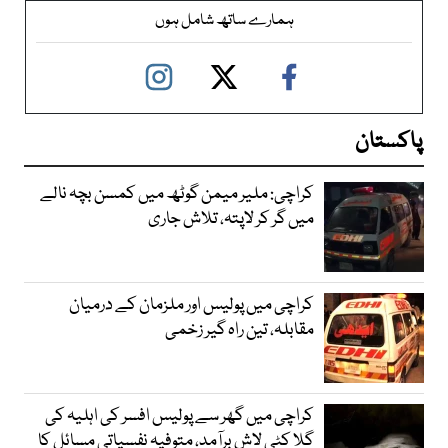
ہمارے ساتھ شامل ہوں
پاکستان
کراچی: ملیر میمن گوٹھ میں کمسن بچہ نالے
میں گر کر لاپتہ، تلاش جاری
کراچی میں پولیس اور ملزمان کے درمیان
مقابلہ، تین راہ گیر زخمی
کراچی میں گھر سے پولیس افسر کی اہلیہ کی
گلا کٹی لاش برآمد، متوفیہ نفسیاتی مسائل کا