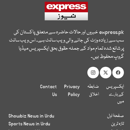
express.pk
خبروں اور حالات حاضرہ سے متعلق پاکستان کی
سب سے زیادہ وزٹ کی جانے والی ویب سائٹ ہے۔ اس ویب سائٹ
پر شائع شدہ تمام مواد کے جملہ حقوق بحق ایکسپریس میڈیا
گروپ محفوظ ہیں۔
ایکسپریس
ضابطہ
Privacy
Contact
کے بارے
اخلاق
Policy
Us
میں
صفحۂ اول
Showbiz News in Urdu
تازہ ترین
Sports News in Urdu