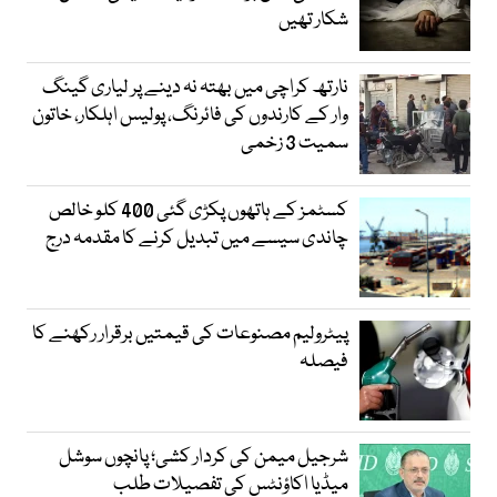
شکار تھیں
نارتھ کراچی میں بھتہ نہ دینے پر لیاری گینگ
وار کے کارندوں کی فائرنگ، پولیس اہلکار، خاتون
سمیت 3 زخمی
کسٹمز کے ہاتھوں پکڑی گئی 400 کلو خالص
چاندی سیسے میں تبدیل کرنے کا مقدمہ درج
پیٹرولیم مصنوعات کی قیمتیں برقرار رکھنے کا
فیصلہ
شرجیل میمن کی کردار کشی؛ پانچوں سوشل
میڈیا اکاؤنٹس کی تفصیلات طلب