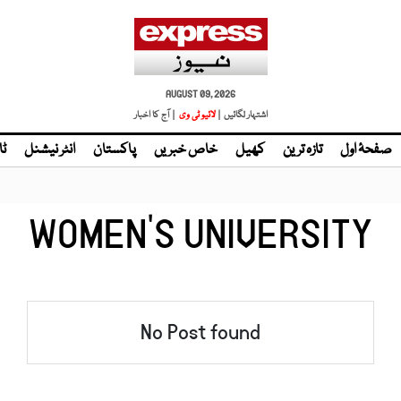
AUGUST 09, 2026
اشتہار لگائیں |
لائیو ٹی وی
| آج کا اخبار
صفحۂ اول
تازہ ترین
کھیل
خاص خبریں
پاکستان
انٹر نیشنل
ٹا
WOMEN'S UNIVERSITY
No Post found