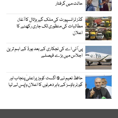
حالت میں گرفتار
گڈز ٹرانسپورٹ کی ملک گیر ہڑتال کا آغاز،
مطالبات کی منظوری تک جاری رکھنے کا
اعلان
پی آئی اے کی نجکاری کے بعد بورڈ کے اہم ترین
اجلاس میں بڑے فیصلے
حافظ نعیم نے 9 اگست کو وزیراعلیٰ پنجاب اور
گورنر ہاؤسز کے باہر دھرنوں کا اعلان واپس لے لیا