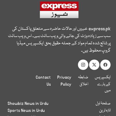
express.pk
خبروں اور حالات حاضرہ سے متعلق پاکستان کی
سب سے زیادہ وزٹ کی جانے والی ویب سائٹ ہے۔ اس ویب سائٹ
پر شائع شدہ تمام مواد کے جملہ حقوق بحق ایکسپریس میڈیا
گروپ محفوظ ہیں۔
ایکسپریس
ضابطہ
Privacy
Contact
کے بارے
اخلاق
Policy
Us
میں
صفحۂ اول
Showbiz News in Urdu
تازہ ترین
Sports News in Urdu