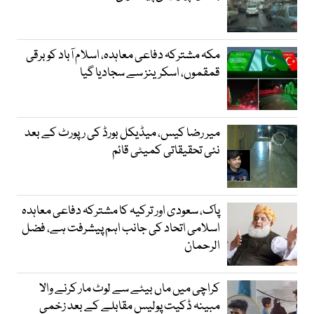
مکہ مشترکہ دفاعی معاہدہ، اسلام آباد کو برقی
قمقموں، اسکرینز سے سجادیا گیا
میر رضا کیس، میڈیکل بورڈ کی رپورٹ کے بعد
نئی تحقیقاتی کمیٹی قائم
پاک، سعودی اور ترکیہ کا مشترکہ دفاعی معاہدہ
اسلامی اتحاد کی جانب اہم پیشرفت ہے، فضل
الرحمان
کراچی میں ماں بیٹے سے لوٹ مار کرنے والا
مبینہ ڈکیت پولیس مقابلے کے بعد زخمی