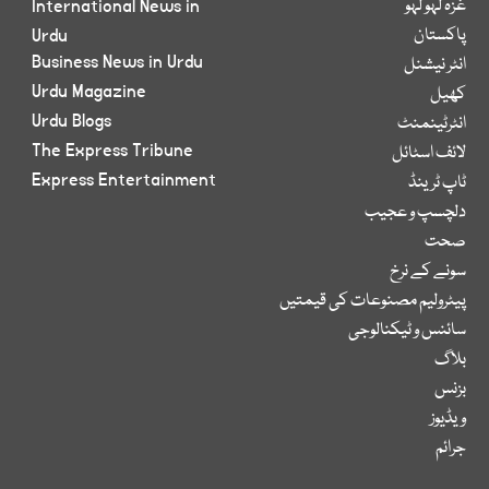
غزہ لہو لہو
International News in
پاکستان
Urdu
Business News in Urdu
انٹر نیشنل
Urdu Magazine
کھیل
Urdu Blogs
انٹرٹینمنٹ
The Express Tribune
لائف اسٹائل
Express Entertainment
ٹاپ ٹرینڈ
دلچسپ و عجیب
صحت
سونے کے نرخ
پیٹرولیم مصنوعات کی قیمتیں
سائنس و ٹیکنالوجی
بلاگ
بزنس
ویڈیوز
جرائم