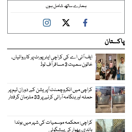
ہمارے ساتھ شامل ہوں
پاکستان
ایف آئی اے کی کراچی ایئرپورٹ پر کارروائیاں،
خاتون سمیت 3 مسافر آف لوڈ
کراچی میں انکروچمنٹ آپریشن کے دوران ٹیم پر
حملہ اور ہنگامہ آرائی کرنے پر 33 ملزمان گرفتار
کراچی: محکمہ موسمیات کی شہر میں بوندا
باندی، پھوار کی پیشگوئی