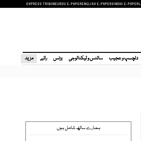
EXPRESS TRIBUNE
URDU E-PAPER
ENGLISH E-PAPER
SINDHI E-PAPER
L
دلچسپ و عجیب
سائنس و ٹیکنالوجی
بزنس
رائے
مزید
ہمارے ساتھ شامل ہوں