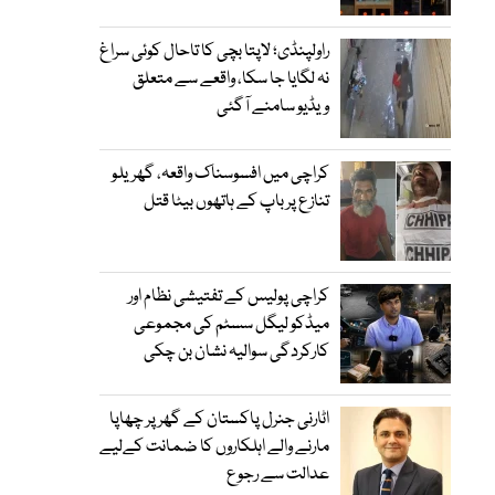
راولپنڈی؛ لاپتا بچی کا تاحال کوئی سراغ
نہ لگایا جا سکا، واقعے سے متعلق
ویڈیو سامنے آگئی
کراچی میں افسوسناک واقعہ، گھریلو
تنازع پر باپ کے ہاتھوں بیٹا قتل
کراچی پولیس کے تفتیشی نظام اور
میڈکو لیگل سسٹم کی مجموعی
کارکردگی سوالیہ نشان بن چکی
اٹارنی جنرل پاکستان کے گھر پر چھاپا
مارنے والے اہلکاروں کا ضمانت کےلیے
عدالت سے رجوع