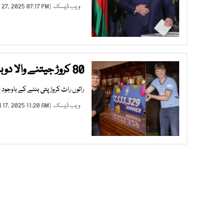
ویب ڈیسک
| JAN 27, 2025 07:17 PM |
80 کروڑ جیتنے والا دوبارہ نالیوں کی صفائی کا کام کیوں کرنے لگا؟
راتوں رات کروڑ پتی بننے کے باوجود 20 سالہ جیمز کلارکسن نے کام جاری رکھنے کا ارادہ ظاہر کیا ہے
ویب ڈیسک
| JAN 17, 2025 11:20 AM |