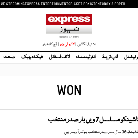
IVE STREAMING
EXPRESS ENTERTAINMENT
CRICKET PAKISTAN
TODAY'S PAPER
AUGUST 07, 2026
اشتہار لگائیں |
| آج کا اخبار
ر نیشنل
ٹاپ ٹرینڈ
انٹرٹینمنٹ
لائف اسٹائل
فیکٹ چیک
صحت
WON
سلسل7 ویں بار صدر منتخب
تے آ رہے ہیں