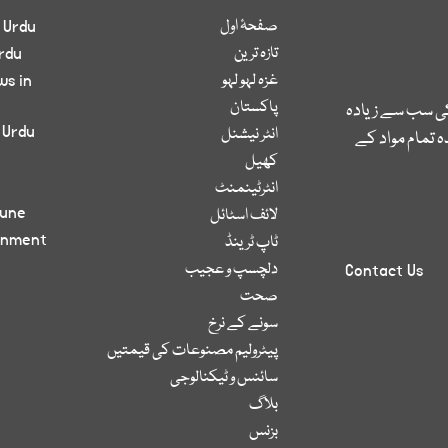
صفحۂ اول
 Urdu
تازہ ترین
rdu
غزہ لہو لہو
ws in
پاکستان
کی سب سے زیادہ
 Urdu
انٹر نیشنل
 تمام مواد کے
کھیل
انٹرٹینمنٹ
bune
لائف اسٹائل
inment
ٹاپ ٹرینڈ
دلچسپ و عجیب
Contact Us
صحت
سونے کے نرخ
پیٹرولیم مصنوعات کی قیمتیں
سائنس و ٹیکنالوجی
بلاگ
بزنس