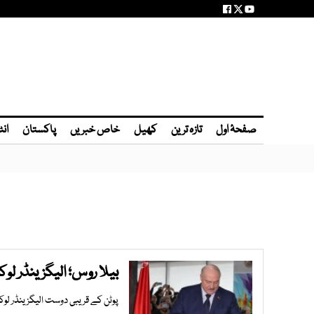
صفحۂ اول
تازہ ترین
کھیل
خاص خبریں
پاکستان
انٹ
بیلا روس؛ الیگزینڈر لوکاشینکو م
پوٹن کے قریبی دوست الیگزینڈر لوکاشینکو 30 سال سے صدر منتخب ہو