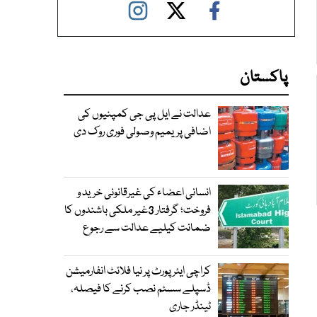
پاکستان
عدالت نے ایل پی جی کمپنیوں کی
اضافی پریمیم وصولی فوری روک دی
انسانی اعضاء کی غیرقانونی خرید و
فروخت؛ گرفتار 3غیر ملکی باشندوں کا
ضمانت کیلیے عدالت سے رجوع
کراچی ایئرپورٹ پر نیا فلائٹ انفارمیشن
ڈسپلے سسٹم نصب کرنے کا فیصلہ،
ٹینڈر جاری