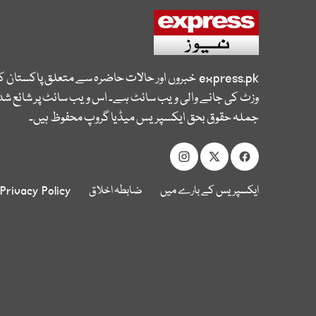
express.pk
خبروں اور حالات حاضرہ سے متعلق پاکستان 
وزٹ کی جانے والی ویب سائٹ ہے۔ اس ویب سائٹ پر شائع شدہ
جملہ حقوق بحق ایکسپریس میڈیا گروپ محفوظ ہیں۔
ایکسپریس کے بارے میں
ضابطہ اخلاق
Privacy Policy