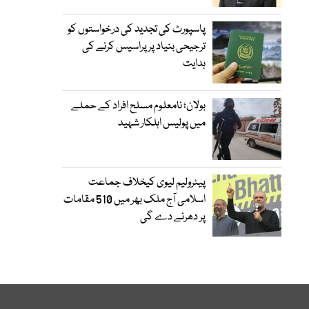
پاسپورٹ کی تجدید کی درخواستوں کو
ترجیحی بنیاد پر پراسیس کرنے کی
ہدایت
بولان؛ نامعلوم مسلح افراد کے حملے
میں پولیس اہلکار شہید
پیٹرولیم لیوی کیخلاف جماعت
اسلامی آج ملک بھر میں 510 مقامات
پر دھرنے دے گی