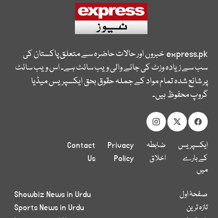
express.pk
خبروں اور حالات حاضرہ سے متعلق پاکستان کی
سب سے زیادہ وزٹ کی جانے والی ویب سائٹ ہے۔ اس ویب سائٹ
پر شائع شدہ تمام مواد کے جملہ حقوق بحق ایکسپریس میڈیا
گروپ محفوظ ہیں۔
ایکسپریس
ضابطہ
Privacy
Contact
کے بارے
اخلاق
Policy
Us
میں
صفحۂ اول
Showbiz News in Urdu
تازہ ترین
Sports News in Urdu