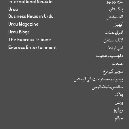
غزہ لہو لہو
International News in
پاکستان
Urdu
Business News in Urdu
انٹر نیشنل
Urdu Magazine
کھیل
Urdu Blogs
انٹرٹینمنٹ
The Express Tribune
لائف اسٹائل
Express Entertainment
ٹاپ ٹرینڈ
دلچسپ و عجیب
صحت
سونے کے نرخ
پیٹرولیم مصنوعات کی قیمتیں
سائنس و ٹیکنالوجی
بلاگ
بزنس
ویڈیوز
جرائم