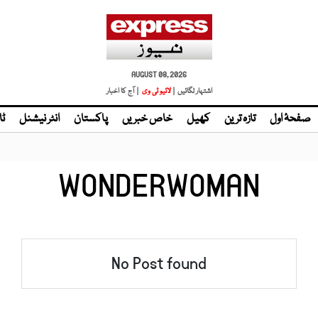
AUGUST 08, 2026
اشتہار لگائیں |
لائیو ٹی وی
| آج کا اخبار
صفحۂ اول
تازہ ترین
کھیل
خاص خبریں
پاکستان
انٹر نیشنل
ٹا
WONDERWOMAN
No Post found