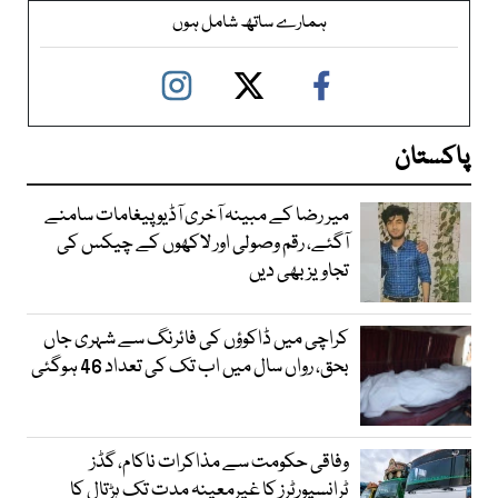
ہمارے ساتھ شامل ہوں
پاکستان
میر رضا کے مبینہ آخری آڈیو پیغامات سامنے
آگئے، رقم وصولی اور لاکھوں کے چیکس کی
تجاویز بھی دیں
کراچی میں ڈاکوؤں کی فائرنگ سے شہری جاں
بحق، رواں سال میں اب تک کی تعداد 46 ہوگئی
وفاقی حکومت سے مذاکرات ناکام، گڈز
ٹرانسپورٹرز کا غیرمعینہ مدت تک ہڑتال کا