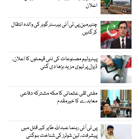
اعلان
چئیرمین پی ٹی آئی بیرسٹر گوہر کی والدہ انتقال
کر گئیں
پیٹرولیم مصنوعات کی نئی قیمتوں کا اعلان،
ڈیزل پر لیوی مزید بڑھا دی گئی
مفتی تقی عثمانی کا مکہ مشترکہ دفاعی
معاہدے کا خیرمقدم
پی ٹی آئی رہنما عبداللہ طایر کے قتل میں
پیشرفت، تین شوٹرز کی شناخت ہوگئی