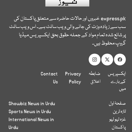
express.pk
خبروں اور حالات حاضرہ سے متعلق پاکستان کی
سب سے زیادہ وزٹ کی جانے والی ویب سائٹ ہے۔ اس ویب سائٹ
پر شائع شدہ تمام مواد کے جملہ حقوق بحق ایکسپریس میڈیا
گروپ محفوظ ہیں۔
ایکسپریس
ضابطہ
Privacy
Contact
کے بارے
اخلاق
Policy
Us
میں
صفحۂ اول
Showbiz News in Urdu
تازہ ترین
Sports News in Urdu
غزہ لہو لہو
International News in
پاکستان
Urdu