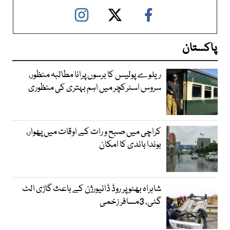
پاکستان
ریلوے پولیس کا برسوں پرانا مطالبہ منظور،
سروس اسٹرکچر میں اہم بہتری کی منظوری
کراچی میں صبح و رات کے اوقات میں پھوار،
بوندا باندی کا امکان
شاہراہ بھٹو پر روڈ ڈائیورژن کے باعث گاڑی الٹ
گئی، 3مسافر زخمی