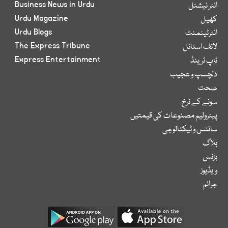
Business News in Urdu
انٹر نیشنل
Urdu Magazine
کھیل
Urdu Blogs
انٹرٹینمنٹ
The Express Tribune
لائف اسٹائل
Express Entertainment
ٹاپ ٹرینڈ
دلچسپ و عجیب
صحت
سونے کے نرخ
پیٹرولیم مصنوعات کی قیمتیں
سائنس و ٹیکنالوجی
بلاگ
بزنس
ویڈیوز
جرائم