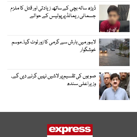
ڈیڑھ سالہ بچی کے ساتھ زیادتی اور قتل کا ملزم
جسمانی ریمانڈ پر پولیس کے حوالے
لاہور میں بارش سے گرمی کا زور ٹوٹ گیا، موسم
خوشگوار
صوبوں کی تقسیم پر لاشیں نہیں گرنے دیں گے،
وزیراعلیٰ سندھ