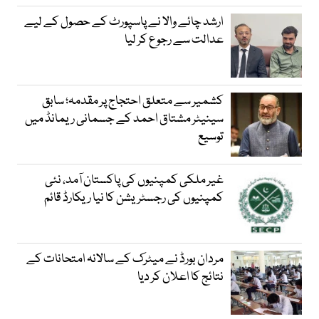
ارشد چائے والا نے پاسپورٹ کے حصول کے لیے
عدالت سے رجوع کر لیا
کشمیر سے متعلق احتجاج پر مقدمہ؛ سابق
سینیٹر مشتاق احمد کے جسمانی ریمانڈ میں
توسیع
غیر ملکی کمپنیوں کی پاکستان آمد، نئی
کمپنیوں کی رجسٹریشن کا نیا ریکارڈ قائم
مردان بورڈ نے میٹرک کے سالانہ امتحانات کے
نتائج کا اعلان کر دیا