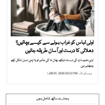
اونی لباس کو خراب ہونے سے کیسے بچائیں؟
دھلائی کا درست اور آسان طریقہ جانیں
اونی ملبوسات کی درست دیکھ بھال نہ کی جائے تو یہ اپنی اصل شکل کھو
بیٹھتے ہیں
ویب ڈیسک
| JAN 01, 2026 02:52 PM |
ہمارے ساتھ شامل ہوں