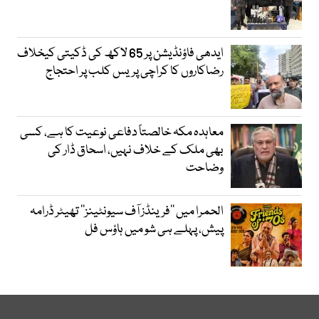
ایدھی فاؤنڈیشن پر 65 لاکھ کی ڈکیتی کیخلاف
رضاکاروں کا کراچی پریس کلب پر احتجاج
معاہدہ مکہ خالصتاً دفاعی نوعیت کا ہے، کسی
بھی ملک کے خلاف نہیں، اسحاق ڈار کی
وضاحت
الحمرا میں ’’فرینڈز آف سیونٹینز‘‘ تھیٹر ڈرامہ
پیش، پہلے ہی شو میں ہاؤس فل