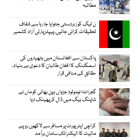
مطالبہ
ن لیگ کو زبردستی جتوایا جا رہا ہے شفاف
تحقیقات کرائی جائیں، پیپلز پارٹی آزاد کشمیر
پاکستان سے افغانستان میں ہتھیاروں کی
اسمگلنگ کا افغان طالبان کا دعویٰ بے بنیاد،
حقائق کے منافی قرار
گجرات؛ نومولود جڑواں بہن بھائی کو ماں نے
شاپنگ بیگ میں ڈال کر پھینک دیا
کراچی ایئرپورٹ پر مسافر سے لاکھوں روپے
مالیت کا الیکٹرانک سامان برآمد