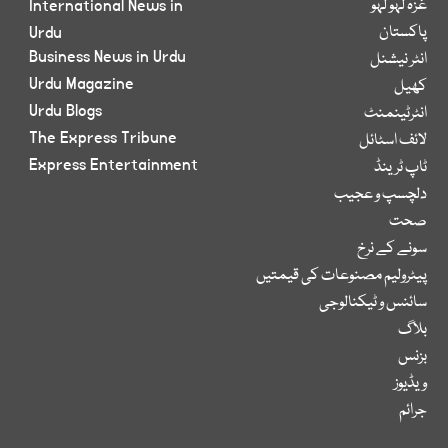
غزہ لہو لہو
International News in
پاکستان
Urdu
Business News in Urdu
انٹر نیشنل
Urdu Magazine
کھیل
Urdu Blogs
انٹرٹینمنٹ
The Express Tribune
لائف اسٹائل
Express Entertainment
ٹاپ ٹرینڈ
دلچسپ و عجیب
صحت
سونے کے نرخ
پیٹرولیم مصنوعات کی قیمتیں
سائنس و ٹیکنالوجی
بلاگ
بزنس
ویڈیوز
جرائم