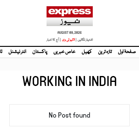
AUGUST 09, 2026
اشتہار لگائیں |
لائیو ٹی وی
| آج کا اخبار
صفحۂ اول
تازہ ترین
کھیل
خاص خبریں
پاکستان
انٹر نیشنل
ٹا
WORKING IN INDIA
No Post found