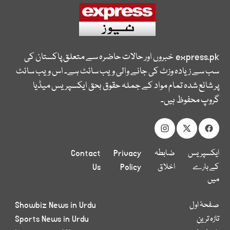
express.pk
خبروں اور حالات حاضرہ سے متعلق پاکستان کی
سب سے زیادہ وزٹ کی جانے والی ویب سائٹ ہے۔ اس ویب سائٹ
پر شائع شدہ تمام مواد کے جملہ حقوق بحق ایکسپریس میڈیا
گروپ محفوظ ہیں۔
ایکسپریس
ضابطہ
Privacy
Contact
کے بارے
اخلاق
Policy
Us
میں
صفحۂ اول
Showbiz News in Urdu
تازہ ترین
Sports News in Urdu