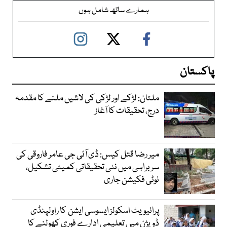
ہمارے ساتھ شامل ہوں
پاکستان
ملتان: لڑکے اور لڑکی کی لاشیں ملنے کا مقدمہ
درج، تحقیقات کا آغاز
میر رضا قتل کیس: ڈی آئی جی عامر فاروقی کی
سربراہی میں نئی تحقیقاتی کمیٹی تشکیل،
نوٹی فکیشن جاری
پرائیویٹ اسکولز ایسوسی ایشن کا راولپنڈی
ڈویژن میں تعلیمی ادارے فوری کھولنے کا