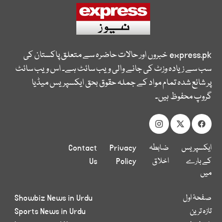
express.pk
خبروں اور حالات حاضرہ سے متعلق پاکستان کی
سب سے زیادہ وزٹ کی جانے والی ویب سائٹ ہے۔ اس ویب سائٹ
پر شائع شدہ تمام مواد کے جملہ حقوق بحق ایکسپریس میڈیا
گروپ محفوظ ہیں۔
ایکسپریس
ضابطہ
Privacy
Contact
کے بارے
اخلاق
Policy
Us
میں
صفحۂ اول
Showbiz News in Urdu
تازہ ترین
Sports News in Urdu