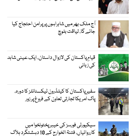
آج ملک بھر میں شاہراہوں پر پرامن احتجاج کیا
جائے گا، لیاقت بلوچ
قیامِ پاکستان کی لازوال داستان، ایک عینی شاہد
کی زبانی
سفیرِ پاکستان کا کیلڈرون ٹیکسٹائلز کا دورہ،
پاک امریکا تجارتی تعاون کے فروغ پر زور
سیکیورٹی فورسز کی خیبر پختونخوا میں
کارروائیاں، فتنۃ الخوارج کے 10 دہشتگرد ہلاک