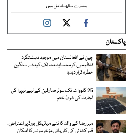
ہمارے ساتھ شامل ہوں
پاکستان
چین نے افغانستان میں موجود دہشتگرد
تنظیموں کو ہمسایہ ممالک کیلئے سنگین
خطرہ قرار دیدیا
25 کلوواٹ تک سولر صارفین کے لیے نیپرا کی
اجازت کی شرط ختم
میر رضا کے والد کا نئے میڈیکل بورڈ پر اعتراض،
قبر کشائی کی کارروائی مؤخر ہونے کا امکان