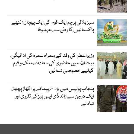
سبز ہلالی پرچم ایک قوم کی ایک پہچان؛ ننھے
پاکستانیوں کا وطن سے عہدِ وفا
وزیراعظم کی وفد کے ہمراہ عمرہ کی ادائیگی،
بیت اللہ میں حاضری کی سعادت، ملک و قوم
کیلیے خصوصی دعائیں
پنجاب پولیس میں بڑے پیمانے پر اکھاڑ پچھاڑ،
ایک درجن سے زائد ڈی ایس پیز کی تقرری اور
تبادلے