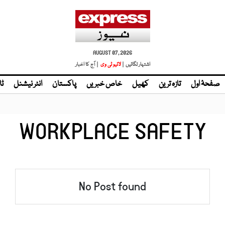
AUGUST 07, 2026
اشتہار لگائیں |
لائیو ٹی وی
| آج کا اخبار
صفحۂ اول
تازہ ترین
کھیل
خاص خبریں
پاکستان
انٹر نیشنل
ٹا
WORKPLACE SAFETY
No Post found