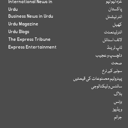
غزہ لہو لہو
International News in
پاکستان
Urdu
Business News in Urdu
انٹر نیشنل
Urdu Magazine
کھیل
Urdu Blogs
انٹرٹینمنٹ
The Express Tribune
لائف اسٹائل
Express Entertainment
ٹاپ ٹرینڈ
دلچسپ و عجیب
صحت
سونے کے نرخ
پیٹرولیم مصنوعات کی قیمتیں
سائنس و ٹیکنالوجی
بلاگ
بزنس
ویڈیوز
جرائم