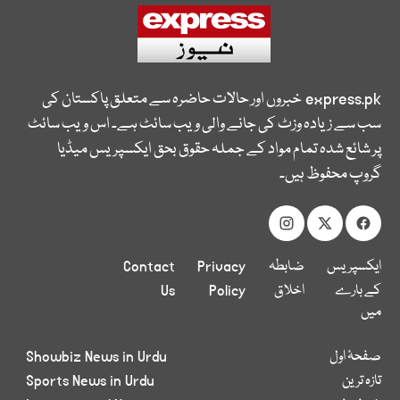
express.pk
خبروں اور حالات حاضرہ سے متعلق پاکستان کی
سب سے زیادہ وزٹ کی جانے والی ویب سائٹ ہے۔ اس ویب سائٹ
پر شائع شدہ تمام مواد کے جملہ حقوق بحق ایکسپریس میڈیا
گروپ محفوظ ہیں۔
ایکسپریس
ضابطہ
Privacy
Contact
کے بارے
اخلاق
Policy
Us
میں
صفحۂ اول
Showbiz News in Urdu
تازہ ترین
Sports News in Urdu