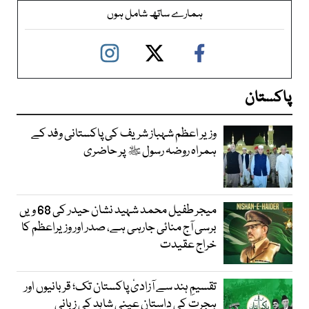
ہمارے ساتھ شامل ہوں
پاکستان
وزیر اعظم شہباز شریف کی پاکستانی وفد کے
ہمراہ روضہ رسول ﷺ پر حاضری
میجر طفیل محمد شہید نشان حیدر کی 68 ویں
برسی آج منائی جارہی ہے، صدر اور وزیراعظم کا
خراج عقیدت
تقسیمِ ہند سے آزادیٔ پاکستان تک؛ قربانیوں اور
ہجرت کی داستان عینی شاہد کی زبانی