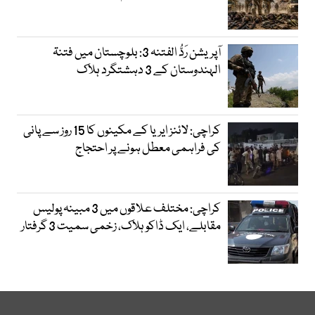
آپریشن رَدُّ الفتنہ 3: بلوچستان میں فتنۃ
الہندوستان کے 3 دہشتگرد ہلاک
کراچی: لائنز ایریا کے مکینوں کا 15 روز سے پانی
کی فراہمی معطل ہونے پر احتجاج
کراچی: مختلف علاقوں میں 3 مبینہ پولیس
مقابلے، ایک ڈاکو ہلاک، زخمی سمیت 3 گرفتار