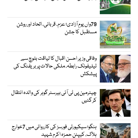
79واں یومِ آزادی؛ عزم، قربانی، اتحاد اور روشن
مستقبل کا جشن
وفاقی وزیر احسن اقبال کا لیاقت بلوچ سے
ٹیلیفونک رابطہ، ملکی حالات پر بریفنگ کی
پیشکش
چیئرمین پی ٹی آئی بیرسٹر گوہر کی والدہ انتقال
کر گئیں
ہنگو؛ سیکیورٹی فورسز کی کارروائی میں 7خوارج
ہلاک، کیپٹن حمزہ اکرم شہید