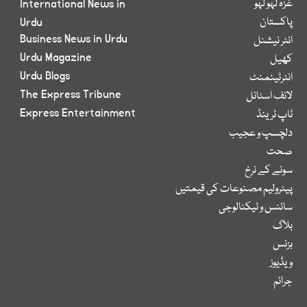
غزہ لہو لہو
International News in
پاکستان
Urdu
Business News in Urdu
انٹر نیشنل
Urdu Magazine
کھیل
Urdu Blogs
انٹرٹینمنٹ
The Express Tribune
لائف اسٹائل
Express Entertainment
ٹاپ ٹرینڈ
دلچسپ و عجیب
صحت
سونے کے نرخ
پیٹرولیم مصنوعات کی قیمتیں
سائنس و ٹیکنالوجی
بلاگ
بزنس
ویڈیوز
جرائم