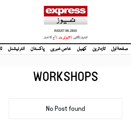
AUGUST 08, 2026
اشتہار لگائیں |
لائیو ٹی وی
| آج کا اخبار
صفحۂ اول
تازہ ترین
کھیل
خاص خبریں
پاکستان
انٹر نیشنل
ٹا
WORKSHOPS
No Post found