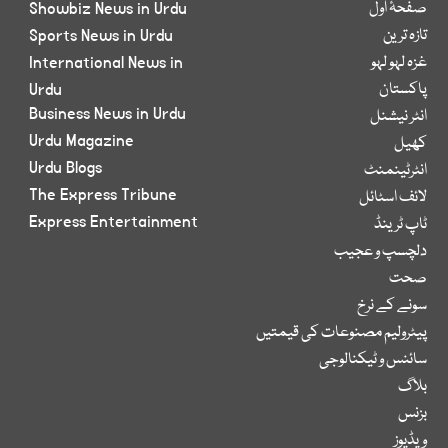
صفحۂ اول
Showbiz News in Urdu
تازہ ترین
Sports News in Urdu
غزہ لہو لہو
International News in
پاکستان
Urdu
Business News in Urdu
انٹر نیشنل
Urdu Magazine
کھیل
Urdu Blogs
انٹرٹینمنٹ
The Express Tribune
لائف اسٹائل
Express Entertainment
ٹاپ ٹرینڈ
دلچسپ و عجیب
صحت
سونے کے نرخ
پیٹرولیم مصنوعات کی قیمتیں
سائنس و ٹیکنالوجی
بلاگ
بزنس
ویڈیوز