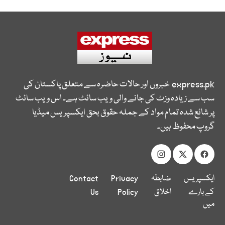
express.pk
خبروں اور حالات حاضرہ سے متعلق پاکستان کی
سب سے زیادہ وزٹ کی جانے والی ویب سائٹ ہے۔ اس ویب سائٹ
پر شائع شدہ تمام مواد کے جملہ حقوق بحق ایکسپریس میڈیا
گروپ محفوظ ہیں۔
ایکسپریس
ضابطہ
Privacy
Contact
کے بارے
اخلاق
Policy
Us
میں