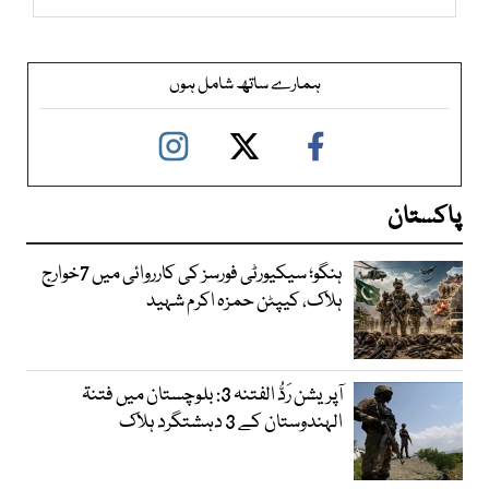
ہمارے ساتھ شامل ہوں
پاکستان
ہنگو؛ سیکیورٹی فورسز کی کارروائی میں 7خوارج
ہلاک، کیپٹن حمزہ اکرم شہید
آپریشن رَدُّ الفتنہ 3: بلوچستان میں فتنۃ
الہندوستان کے 3 دہشتگرد ہلاک