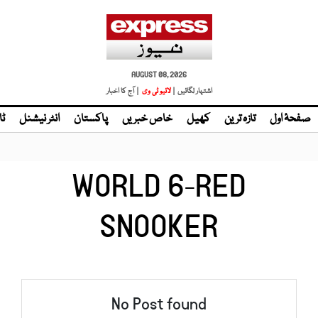
AUGUST 08, 2026
اشتہار لگائیں |
لائیو ٹی وی
| آج کا اخبار
صفحۂ اول
تازہ ترین
کھیل
خاص خبریں
پاکستان
انٹر نیشنل
ٹا
WORLD 6-RED
SNOOKER
No Post found