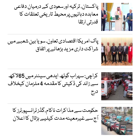
پاکستان، ترکیہ اور سعودی کے درمیان دفاعی
معاہدہ دہائیوں پر محیط تاریخی تعلقات کا
قدرتی ارتقا
پاک امریکا اقتصادی تعاون، سویا بین شعبے میں
شراکت داری مزید بڑھانے پر اتفاق
کراچی: سہراب گوٹھ ایدھی سینٹر میں 65لاکھ
سے زائد کی ڈکیتی کا مقدمہ 4 ملزمان کیخلاف
درج
حکومت سے مذاکرات ناکام،گڈز ٹرانسپورٹرز کا
آج سے غیرمعینہ مدت کیلیے ہڑتال کا اعلان