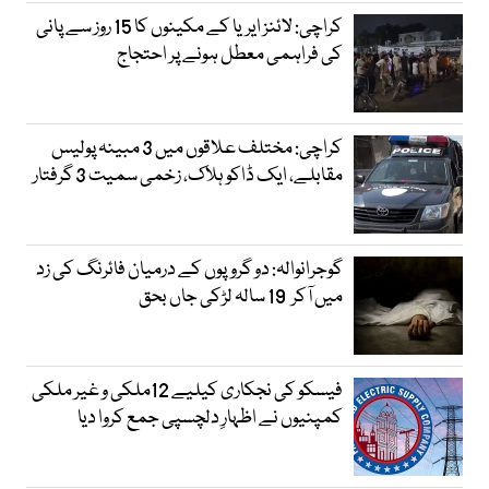
کراچی: لائنز ایریا کے مکینوں کا 15 روز سے پانی
کی فراہمی معطل ہونے پر احتجاج
کراچی: مختلف علاقوں میں 3 مبینہ پولیس
مقابلے، ایک ڈاکو ہلاک، زخمی سمیت 3 گرفتار
گوجرانوالہ: دو گروپوں کے درمیان فائرنگ کی زد
میں آکر 19 سالہ لڑکی جاں بحق
فیسکو کی نجکاری کیلیے 12ملکی و غیر ملکی
کمپنیوں نے اظہارِ دلچسپی جمع کروا دیا