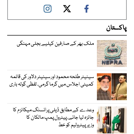
پاکستان
ملک بھر کے صارفین کیلیے بجلی مہنگی
سینیٹر طلحہ محمود اور سینیٹر دلاور کی قائمہ
کمیٹی اجلاس میں گرما گرمی، لفظی گولہ باری
وعدے کے مطابق ڈیلی پرائسنگ میکانزم کا
جائزہ لیا جائے، پیٹرول پمپ مالکان کا
وزیرپیٹرولیم کو خط