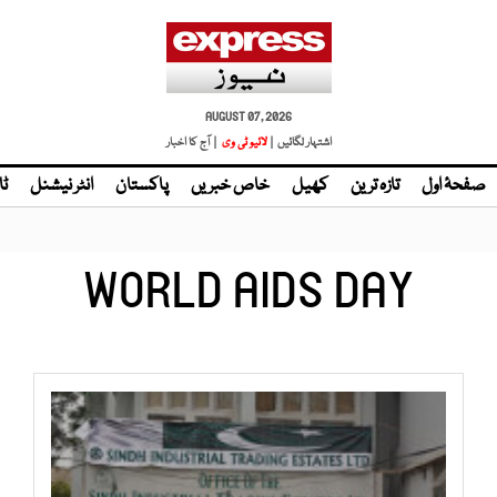
AUGUST 07, 2026
اشتہار لگائیں |
لائیو ٹی وی
| آج کا اخبار
صفحۂ اول
تازہ ترین
کھیل
خاص خبریں
پاکستان
انٹر نیشنل
ٹا
WORLD AIDS DAY