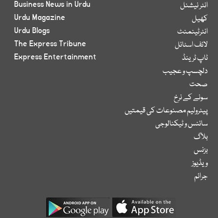
Business News in Urdu
انٹر نیشنل
Urdu Magazine
کھیل
Urdu Blogs
انٹرٹینمنٹ
The Express Tribune
لائف اسٹائل
Express Entertainment
ٹاپ ٹرینڈ
دلچسپ و عجیب
صحت
سونے کے نرخ
پیٹرولیم مصنوعات کی قیمتیں
سائنس و ٹیکنالوجی
بلاگ
بزنس
ویڈیوز
جرائم