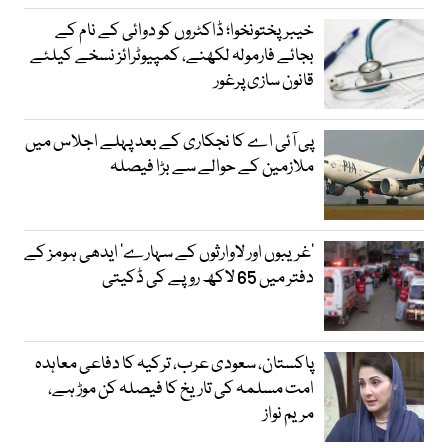
خیبرپختونخوا؛ ڈاکٹروں کو دوائی کے نام کے
بجائے فارمولہ لکھنے، کمپیوٹرائز نسخے کیلئے
قانون سازی پرغور
پی آئی اے کا نجکاری کے بعد پہلے اجلاس میں
ملازمین کے حوالے سے بڑا فیصلہ
’غریبوں اور لاوارثوں کے سہارے‘ ایدھی ہومز کے
دفتر میں 65 لاکھ روپے کی ڈکیتی
پاکستان، سعودی عرب، ترکیہ کا دفاعی معاہدہ
امت مسلمہ کی تاریخ کا فیصلہ کن موڑ ہے،
مریم نواز