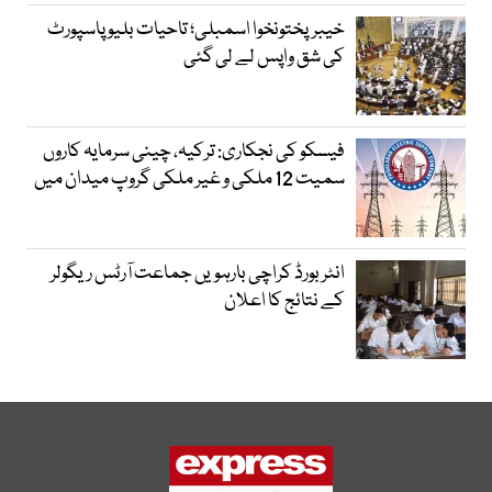
خیبرپختونخوا اسمبلی؛ تاحیات بلیو پاسپورٹ
کی شق واپس لے لی گئی
فیسکو کی نجکاری: ترکیہ، چینی سرمایہ کاروں
سمیت 12 ملکی و غیر ملکی گروپ میدان میں
انٹر بورڈ کراچی بارہویں جماعت آرٹس ریگولر
کے نتائج کا اعلان