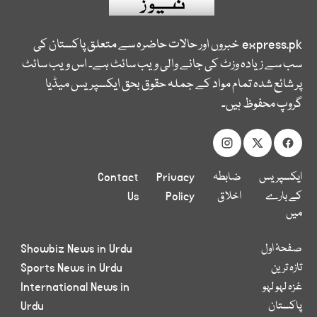
express.pk
خبروں اور حالات حاضرہ سے متعلق پاکستان کی
سب سے زیادہ وزٹ کی جانے والی ویب سائٹ ہے۔ اس ویب سائٹ
پر شائع شدہ تمام مواد کے جملہ حقوق بحق ایکسپریس میڈیا
گروپ محفوظ ہیں۔
ایکسپریس
ضابطہ
Privacy
Contact
کے بارے
اخلاق
Policy
Us
میں
صفحۂ اول
Showbiz News in Urdu
تازہ ترین
Sports News in Urdu
غزہ لہو لہو
International News in
پاکستان
Urdu