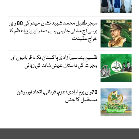
میجر طفیل محمد شہید نشان حیدر کی 68 ویں
برسی آج منائی جارہی ہے، صدر اور وزیراعظم کا
خراج عقیدت
تقسیمِ ہند سے آزادیٔ پاکستان تک؛ قربانیوں اور
ہجرت کی داستان عینی شاہد کی زبانی
79واں یومِ آزادی؛ عزم، قربانی، اتحاد اور روشن
مستقبل کا جشن