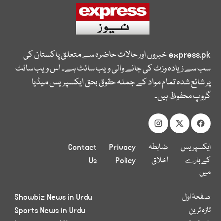
express.pk
خبروں اور حالات حاضرہ سے متعلق پاکستان کی
سب سے زیادہ وزٹ کی جانے والی ویب سائٹ ہے۔ اس ویب سائٹ
پر شائع شدہ تمام مواد کے جملہ حقوق بحق ایکسپریس میڈیا
گروپ محفوظ ہیں۔
ایکسپریس
ضابطہ
Privacy
Contact
کے بارے
اخلاق
Policy
Us
میں
صفحۂ اول
Showbiz News in Urdu
تازہ ترین
Sports News in Urdu