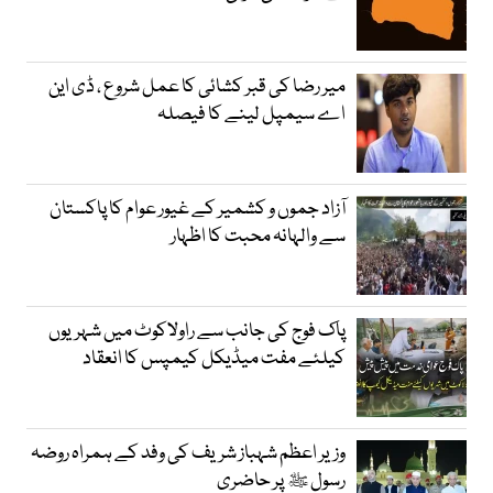
میر رضا کی قبر کشائی کا عمل شروع ، ڈی این
اے سیمپل لینے کا فیصلہ
آزاد جموں و کشمیر کے غیور عوام کا پاکستان
سے والہانہ محبت کا اظہار
پاک فوج کی جانب سے راولاکوٹ میں شہریوں
کیلئے مفت میڈیکل کیمپس کا انعقاد
وزیر اعظم شہباز شریف کی وفد کے ہمراہ روضہ
رسول ﷺ پر حاضری