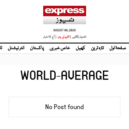
AUGUST 08, 2026
اشتہار لگائیں |
لائیو ٹی وی
| آج کا اخبار
صفحۂ اول
تازہ ترین
کھیل
خاص خبریں
پاکستان
انٹر نیشنل
ٹا
WORLD-AVERAGE
No Post found