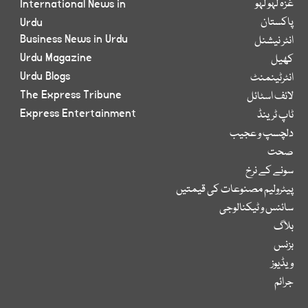
غزہ لہو لہو
International News in
پاکستان
Urdu
Business News in Urdu
انٹر نیشنل
Urdu Magazine
کھیل
Urdu Blogs
انٹرٹینمنٹ
The Express Tribune
لائف اسٹائل
Express Entertainment
ٹاپ ٹرینڈ
دلچسپ و عجیب
صحت
سونے کے نرخ
پیٹرولیم مصنوعات کی قیمتیں
سائنس و ٹیکنالوجی
بلاگ
بزنس
ویڈیوز
جرائم