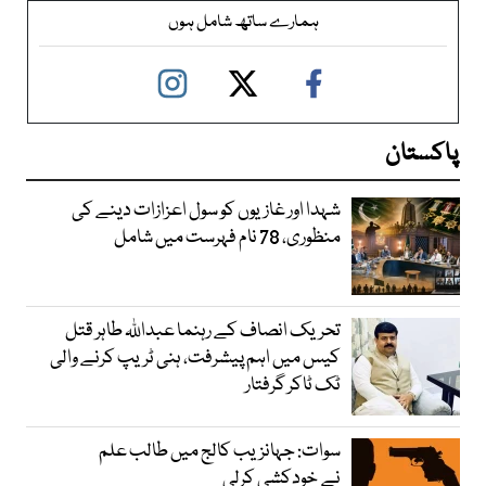
ہمارے ساتھ شامل ہوں
پاکستان
شہدا اور غازیوں کو سول اعزازات دینے کی
منظوری، 78 نام فہرست میں شامل
تحریک انصاف کے رہنما عبداللہ طاہر قتل
کیس میں اہم پیشرفت، ہنی ٹریپ کرنے والی
ٹک ٹاکر گرفتار
سوات: جہانزیب کالج میں طالب علم
نے خودکشی کرلی