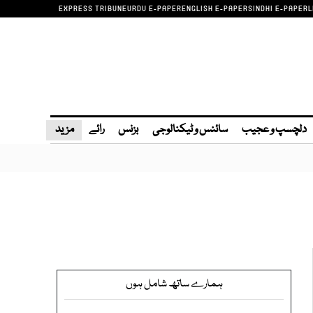
EXPRESS TRIBUNE
URDU E-PAPER
ENGLISH E-PAPER
SINDHI E-PAPER
L
دلچسپ و عجیب
سائنس و ٹیکنالوجی
بزنس
رائے
مزید
ہمارے ساتھ شامل ہوں