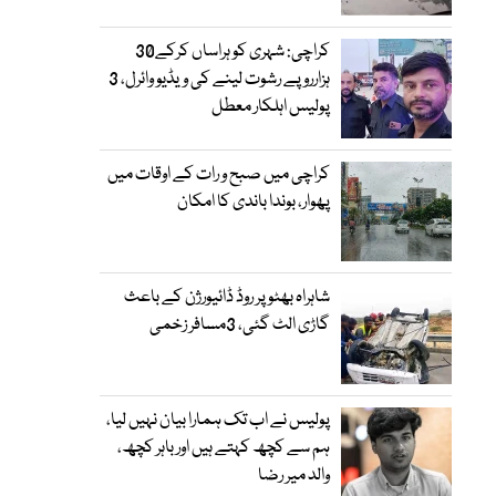
کراچی: شہری کو ہراساں کرکے30
ہزارروپے رشوت لینے کی ویڈیو وائرل، 3
پولیس اہلکار معطل
کراچی میں صبح و رات کے اوقات میں
پھوار، بوندا باندی کا امکان
شاہراہ بھٹو پر روڈ ڈائیورژن کے باعث
گاڑی الٹ گئی، 3مسافر زخمی
پولیس نے اب تک ہمارا بیان نہیں لیا،
ہم سے کچھ کہتے ہیں اور باہر کچھ،
والد میر رضا