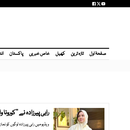
صفحۂ اول
تازہ ترین
کھیل
خاص خبریں
پاکستان
انٹ
رابی پیرزادہ نے ’’کورونا 
ویڈیو میں رابی پیرزادہ لوگوں کو نم