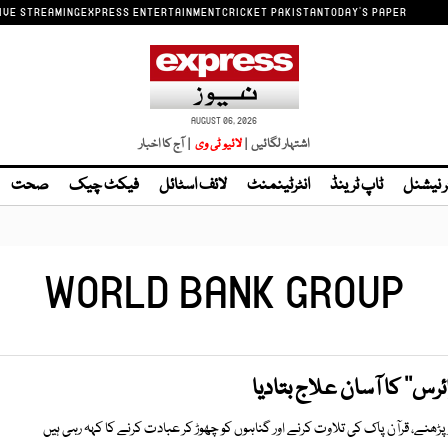
IVE STREAMING
EXPRESS ENTERTAINMENT
CRICKET PAKISTAN
TODAY'S PAPER
AUGUST 06, 2026
اشتہار لگائیں |
| آج کا اخبار
ر نیشنل
ٹاپ ٹرینڈ
انٹرٹینمنٹ
لائف اسٹائل
فیکٹ چیک
صحت
WORLD BANK GROUP
وائرس‘‘ کا آسان علاج بتادیا
از پڑھنے، قرآن پاک کی تلاوت کرنے اور گناہوں کو چھوڑ کر عبادت کرنے کا کہہ رہی ہیں