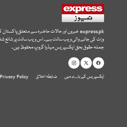
express.pk
خبروں اور حالات حاضرہ سے متعلق پاکستان 
وزٹ کی جانے والی ویب سائٹ ہے۔ اس ویب سائٹ پر شائع شدہ
جملہ حقوق بحق ایکسپریس میڈیا گروپ محفوظ ہیں۔
ایکسپریس کے بارے میں
ضابطہ اخلاق
Privacy Policy