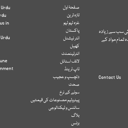
صفحۂ اول
 Urdu
تازہ ترین
rdu
غزہ لہو لہو
ws in
پاکستان
کی سب سے زیادہ
 Urdu
انٹر نیشنل
 تمام مواد کے
کھیل
انٹرٹینمنٹ
bune
لائف اسٹائل
inment
ٹاپ ٹرینڈ
دلچسپ و عجیب
Contact Us
صحت
سونے کے نرخ
پیٹرولیم مصنوعات کی قیمتیں
سائنس و ٹیکنالوجی
بلاگ
بزنس