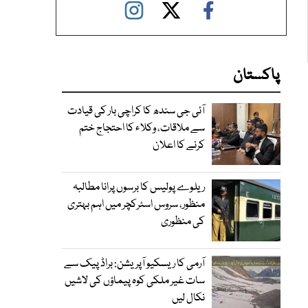
پاکستان
آئی جی سندھ کا کراچی بار کی قیادت
سے ملاقات، وکلاء کا احتجاج ختم
کرنے کا اعلان
ریلوے پولیس کا برسوں پرانا مطالبہ
منظور، سروس اسٹرکچر میں اہم بہتری
کی منظوری
آرمی کا ریسکیو آپریشن: براڈ پیک سے
سات غیر ملکی کوہ پیماؤں کی لاشیں
نکال لیں