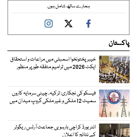
ہمارے ساتھ شامل ہوں
پاکستان
خیبرپختونخوا اسمبلی میں مراعات و استحقاق
ایکٹ 2026 میں ترامیم متفقہ طور پر منظور
فیسکو کی نجکاری: ترکیہ، چینی سرمایہ کاروں
سمیت 12 ملکی و غیر ملکی گروپ میدان میں
انٹر بورڈ کراچی بارہویں جماعت آرٹس ریگولر
کے نتائج کا اعلان