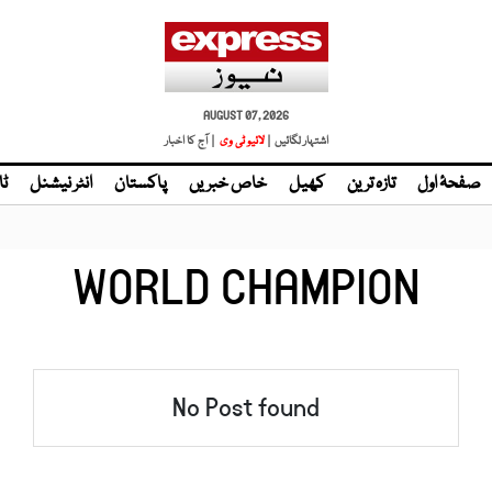
AUGUST 07, 2026
اشتہار لگائیں |
لائیو ٹی وی
| آج کا اخبار
صفحۂ اول
تازہ ترین
کھیل
خاص خبریں
پاکستان
انٹر نیشنل
ٹا
WORLD CHAMPION
No Post found