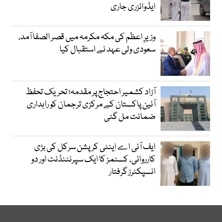
ایڈوائزری جاری
وزیرِ اعظم کی مکہ مکرمہ میں قصر الصفا آمد،
سعودی ولی عہد نے استقبال کیا
آزاد کشمیر احتجاج پر مقدمہ؛ تحریک تحفظ
آئین پاکستان کے مرکزی ترجمان کو راہداری
ضمانت مل گئی
ایف آئی اے اینٹی کرپشن سرکل کی بڑی
کارروائی، کسٹمز کا ایک سپرنٹنڈنٹ اور دو
انسپکٹرز گرفتار