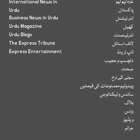
غزہ لہو لہو
International News in
پاکستان
Urdu
Business News in Urdu
انٹر نیشنل
Urdu Magazine
کھیل
Urdu Blogs
انٹرٹینمنٹ
The Express Tribune
لائف اسٹائل
Express Entertainment
ٹاپ ٹرینڈ
دلچسپ و عجیب
صحت
سونے کے نرخ
پیٹرولیم مصنوعات کی قیمتیں
سائنس و ٹیکنالوجی
بلاگ
بزنس
ویڈیوز
جرائم