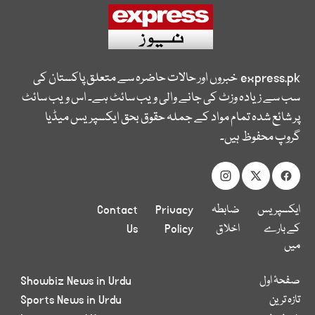
express.pk
خبروں اور حالات حاضرہ سے متعلق پاکستان کی
سب سے زیادہ وزٹ کی جانے والی ویب سائٹ ہے۔ اس ویب سائٹ
پر شائع شدہ تمام مواد کے جملہ حقوق بحق ایکسپریس میڈیا
گروپ محفوظ ہیں۔
ایکسپریس
ضابطہ
Privacy
Contact
کے بارے
اخلاق
Policy
Us
میں
صفحۂ اول
Showbiz News in Urdu
تازہ ترین
Sports News in Urdu