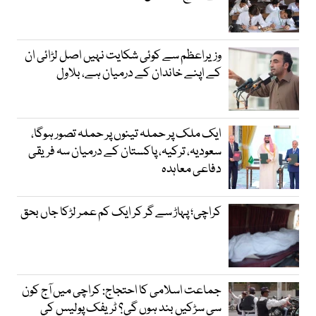
وزیراعظم سے کوئی شکایت نہیں اصل لڑائی ان
کے اپنے خاندان کے درمیان ہے، بلاول
ایک ملک پر حملہ تینوں پر حملہ تصور ہوگا،
سعودیہ، ترکیہ، پاکستان کے درمیان سہ فریقی
دفاعی معاہدہ
کراچی؛ پہاڑ سے گر کر ایک کم عمر لڑکا جاں بحق
جماعت اسلامی کا احتجاج: کراچی میں آج کون
سی سڑکیں بند ہوں گی؟ ٹریفک پولیس کی